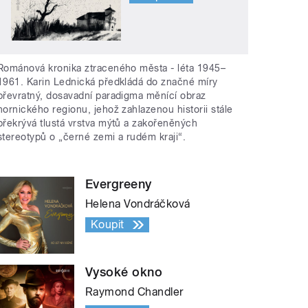
Románová kronika ztraceného města - léta 1945–
1961. Karin Lednická předkládá do značné míry
převratný, dosavadní paradigma měnící obraz
hornického regionu, jehož zahlazenou historii stále
překrývá tlustá vrstva mýtů a zakořeněných
stereotypů o „černé zemi a rudém kraji“.
Evergreeny
Helena Vondráčková
Koupit
Vysoké okno
Raymond Chandler