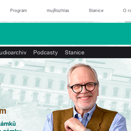
Program
mujRozhlas
Stanice
O r
udioarchiv
Podcasty
Stanice