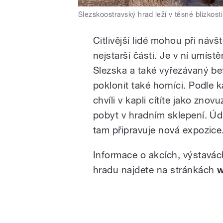
Slezskoostravský hrad leží v těsné blízkost
Citlivější lidé mohou při návš
nejstarší části. Je v ní umís
Slezska a také vyřezávaný be
poklonit také horníci. Podle
chvíli v kapli cítíte jako zno
pobyt v hradním sklepení. Úd
tam připravuje nová expozice
Informace o akcích, výstavác
hradu najdete na stránkách
w