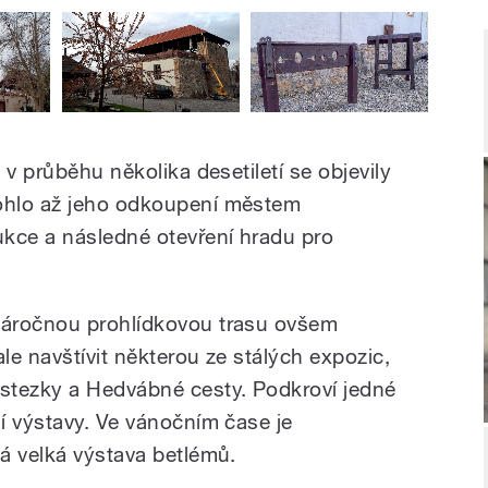
 v průběhu několika desetiletí se objevily
ohlo až jeho odkoupení městem
kce a následné otevření hradu pro
náročnou prohlídkovou trasu ovšem
e navštívit některou ze stálých expozic,
stezky a Hedvábné cesty. Podkroví jedné
í výstavy. Ve vánočním čase je
á velká výstava betlémů.