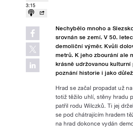
3:15
Nechybělo mnoho a Slezskoo
srovnán se zemí. V 50. letec
demoliční výměr. Kvůli dolov
metrů. K jeho zbourání ale 
krásně udržovanou kulturní 
poznání historie i jako důle
Hrad se začal propadat už na
totiž těžilo uhlí, stěny hradu
patřil rodu Wilczků. Ti jej dr
se pod chátrajícím hradem tě
na hrad dokonce vydán demol