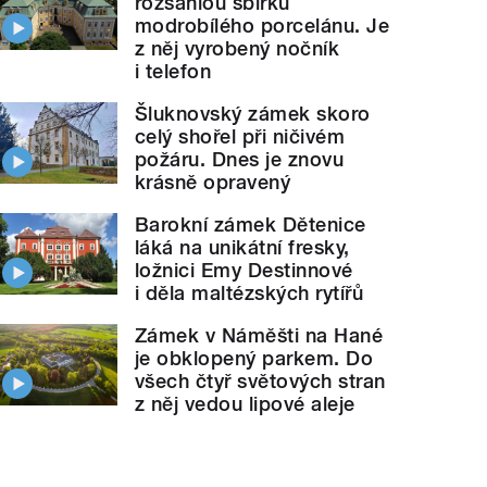
rozsáhlou sbírku
modrobílého porcelánu. Je
z něj vyrobený nočník
i telefon
Šluknovský zámek skoro
celý shořel při ničivém
požáru. Dnes je znovu
krásně opravený
Barokní zámek Dětenice
láká na unikátní fresky,
ložnici Emy Destinnové
i děla maltézských rytířů
Zámek v Náměšti na Hané
je obklopený parkem. Do
všech čtyř světových stran
z něj vedou lipové aleje