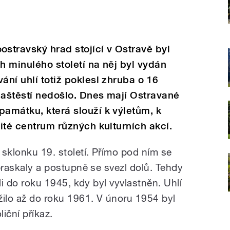
stravský hrad stojící v Ostravě byl
h minulého století na něj byl vydán
ání uhlí totiž poklesl zhruba o 16
naštěstí nedošlo. Dnes mají Ostravané
památku, která slouží k výletům, k
žité centrum různých kulturních akcí.
 sklonku 19. století. Přímo pod ním se
 praskaly a postupně se svezl dolů. Tehdy
želi do roku 1945, kdy byl vyvlastněn. Uhlí
žilo až do roku 1961. V únoru 1954 byl
iční příkaz.