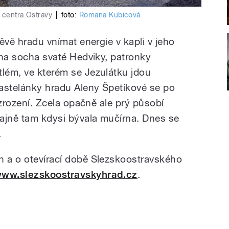
i centra Ostravy
|
foto:
Romana Kubicová
těvě hradu vnímat energie v kapli v jeho
těna socha svaté Hedviky, patronky
tlém, ve kterém se Jezulátku jdou
 kastelánky hradu Aleny Špetíkové se po
vuzrození. Zcela opačně ale prý působí
ajně tam kdysi bývala mučírna. Dnes se
.
h a o otevírací době Slezskoostravského
ww.slezskoostravskyhrad.cz
.