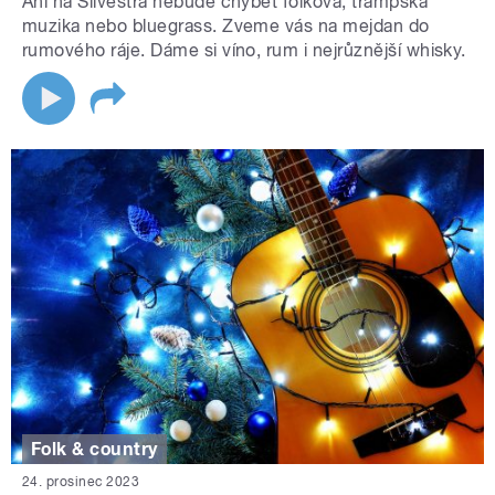
Ani na Silvestra nebude chybět folková, trampská
muzika nebo bluegrass. Zveme vás na mejdan do
rumového ráje. Dáme si víno, rum i nejrůznější whisky.
Folk & country
24. prosinec 2023