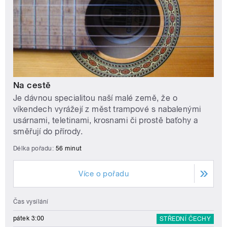
Na cestě
Je dávnou specialitou naší malé země, že o
víkendech vyrážejí z měst trampové s nabalenými
usárnami, teletinami, krosnami či prostě baťohy a
směřují do přírody.
Délka pořadu:
56 minut
Více o pořadu
Čas vysílání
pátek 3:00
STŘEDNÍ ČECHY