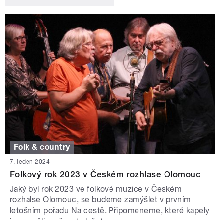
Folk & country
7. leden 2024
Folkový rok 2023 v Českém rozhlase Olomouc
Jaký byl rok 2023 ve folkové muzice v Českém
rozhalse Olomouc, se budeme zamýšlet v prvním
letošním pořadu Na cestě. Připomeneme, které kapely