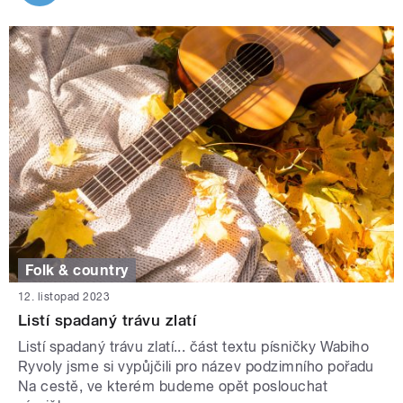
Folk & country
12. listopad 2023
Listí spadaný trávu zlatí
Listí spadaný trávu zlatí... část textu písničky Wabiho
Ryvoly jsme si vypůjčili pro název podzimního pořadu
Na cestě, ve kterém budeme opět poslouchat