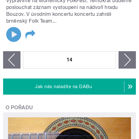
Vypravíme na Mohelnický FolkFest. Tentokrát budeme
poslouchat záznam vystoupení na nádvoří hradu
Bouzov. V úvodním koncertu koncertu zahráli
brněnský Folk Team...
STRÁNKY
14
n
zí
Jak nás naladíte na DABu
O POŘADU