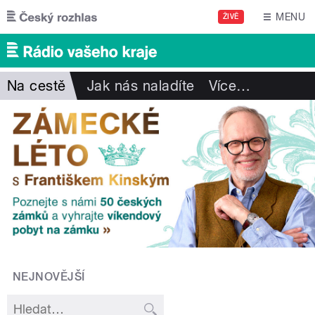
Přejít k hlavnímu obsahu
MENU
ŽIVĚ
Na cestě
Jak nás naladíte
Více
…
NEJNOVĚJŠÍ