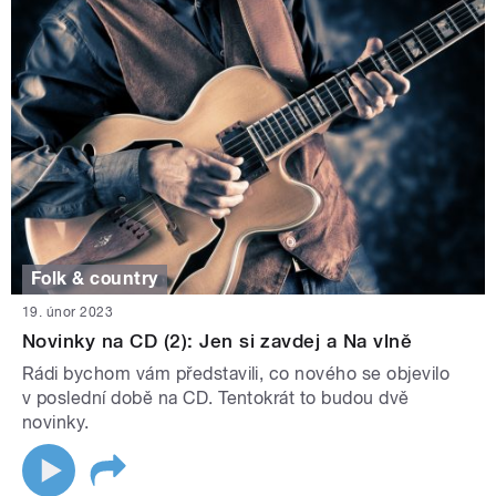
Folk & country
19. únor 2023
Novinky na CD (2): Jen si zavdej a Na vlně
Rádi bychom vám představili, co nového se objevilo
v poslední době na CD. Tentokrát to budou dvě
novinky.