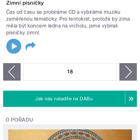
Zimní písničky
Čas od času se probíráme CD a vybíráme muziku
zaměřenou tématicky. Pro tentokrát, protože by zima
měla být koncem ledna na vrcholu, jsme vybírali
písničky zimní.
STRÁNKY
18
n
zí
Jak nás naladíte na DABu
O POŘADU