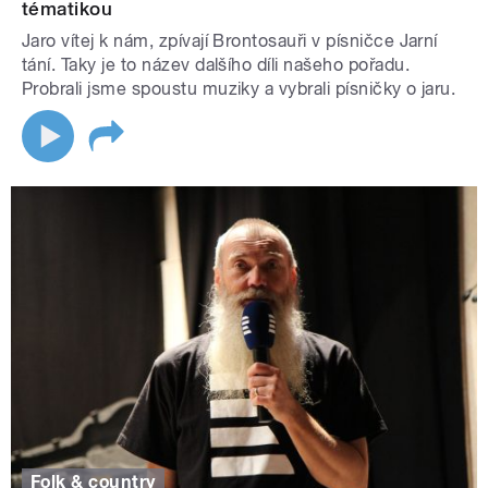
tématikou
Jaro vítej k nám, zpívají Brontosauři v písničce Jarní
tání. Taky je to název dalšího díli našeho pořadu.
Probrali jsme spoustu muziky a vybrali písničky o jaru.
Folk & country