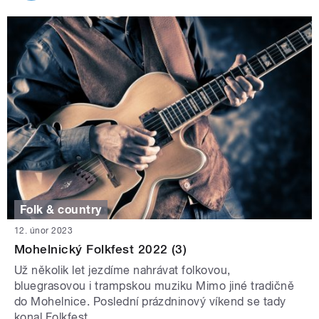
Folk & country
12. únor 2023
Mohelnický Folkfest 2022 (3)
Už několik let jezdíme nahrávat folkovou,
bluegrasovou i trampskou muziku Mimo jiné tradičně
do Mohelnice. Poslední prázdninový víkend se tady
konal Folkfest.