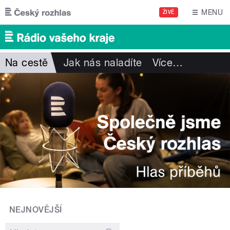
Přejít k hlavnímu obsahu
MENU
ŽIVĚ
Na cestě
Jak nás naladíte
Více
…
NEJNOVĚJŠÍ