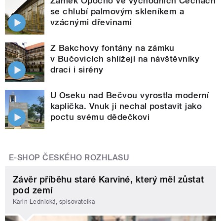
Zámek Opočno ve východních Čechách
se chlubí palmovým skleníkem a
vzácnými dřevinami
Z Bakchovy fontány na zámku
v Bučovicích shlížejí na návštěvníky
draci i sirény
U Oseku nad Bečvou vyrostla moderní
kaplička. Vnuk ji nechal postavit jako
poctu svému dědečkovi
E-SHOP ČESKÉHO ROZHLASU
Závěr příběhu staré Karviné, který měl zůstat
pod zemí
Karin Lednická, spisovatelka