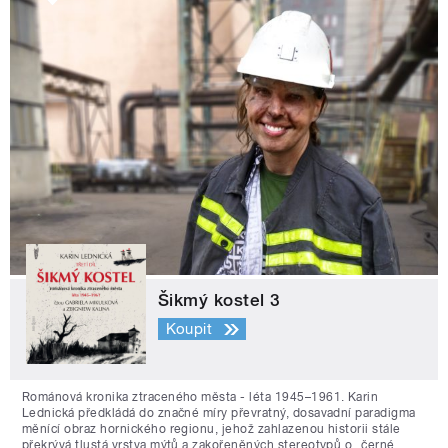
Šikmý kostel 3
Koupit
Románová kronika ztraceného města - léta 1945–1961. Karin
Lednická předkládá do značné míry převratný, dosavadní paradigma
měnící obraz hornického regionu, jehož zahlazenou historii stále
překrývá tlustá vrstva mýtů a zakořeněných stereotypů o „černé