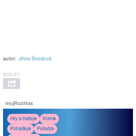
autor:
Jiřina Šmídová
mujRozhlas
Hry a četby
Krimi
Pohádky
Pořady