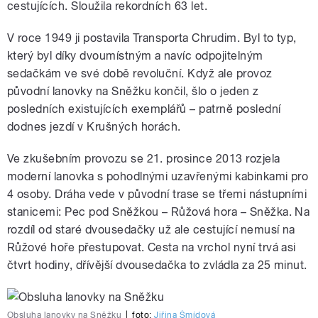
cestujících. Sloužila rekordních 63 let.
V roce 1949 ji postavila Transporta Chrudim. Byl to typ,
který byl díky dvoumístným a navíc odpojitelným
sedačkám ve své době revoluční. Když ale provoz
původní lanovky na Sněžku končil, šlo o jeden z
posledních existujících exemplářů – patrně poslední
dodnes jezdí v Krušných horách.
Ve zkušebním provozu se 21. prosince 2013 rozjela
moderní lanovka s pohodlnými uzavřenými kabinkami pro
4 osoby. Dráha vede v původní trase se třemi nástupními
stanicemi: Pec pod Sněžkou – Růžová hora – Sněžka. Na
rozdíl od staré dvousedačky už ale cestující nemusí na
Růžové hoře přestupovat. Cesta na vrchol nyní trvá asi
čtvrt hodiny, dřívější dvousedačka to zvládla za 25 minut.
Obsluha lanovky na Sněžku
|
foto:
Jiřina Šmídová