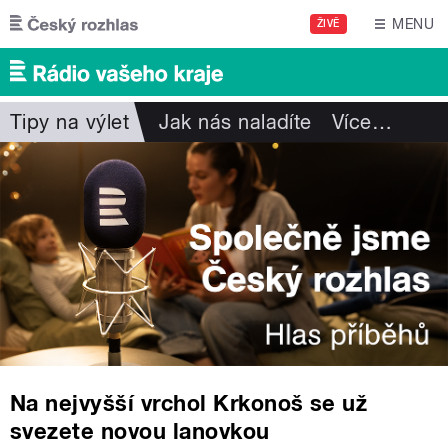
Přejít k hlavnímu obsahu
MENU
ŽIVĚ
Tipy na výlet
Jak nás naladíte
Více
…
Na nejvyšší vrchol Krkonoš se už
svezete novou lanovkou