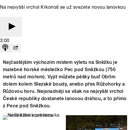
Na nejvyšší vrchol Krkonoš se už svezete novou lanovkou
3:00
Nejčastějším výchozím místem výletu na Sněžku je
malebné horské městečko Pec pod Sněžkou (750
metrů nad mořem). Vyjít můžete pěšky buď Obřím
dolem kolem Slezské boudy, anebo přes Růžohorky a
Růžovou horu. Nejsnadněji se však na nejvyšší vrchol
České republiky dostanete lanovou dráhou, a to přímo
z Pece pod Sněžkou.