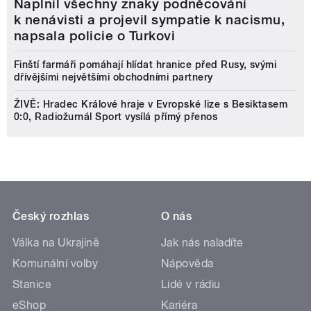
Naplnil všechny znaky podněcování
k nenávisti a projevil sympatie k nacismu,
napsala policie o Turkovi
Finští farmáři pomáhají hlídat hranice před Rusy, svými
dřívějšími největšími obchodními partnery
ŽIVĚ: Hradec Králové hraje v Evropské lize s Besiktasem
0:0, Radiožurnál Sport vysílá přímý přenos
Český rozhlas
O nás
Válka na Ukrajině
Jak nás naladíte
Komunální volby
Nápověda
Stanice
Lidé v rádiu
eShop
Kariéra