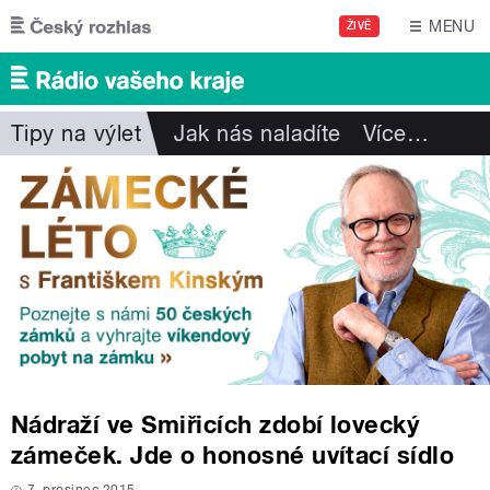
Přejít k hlavnímu obsahu
MENU
ŽIVĚ
Tipy na výlet
Jak nás naladíte
Více
…
Nádraží ve Smiřicích zdobí lovecký
zámeček. Jde o honosné uvítací sídlo