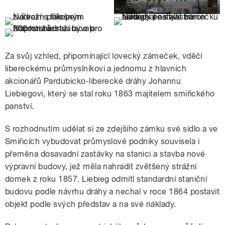
Za svůj vzhled, připomínající lovecký zámeček, vděčí
libereckému průmyslníkovi a jednomu z hlavních
akcionářů Pardubicko-liberecké dráhy Johannu
Liebiegovi, který se stal roku 1863 majitelem smiřického
panství.
S rozhodnutím udělat si ze zdejšího zámku své sídlo a ve
Smiřicích vybudovat průmyslové podniky souvisela i
přeměna dosavadní zastávky na stanici a stavba nové
výpravní budovy, jež měla nahradit zvětšený strážní
domek z roku 1857. Liebieg odmítl standardní staniční
budovu podle návrhu dráhy a nechal v roce 1864 postavit
objekt podle svých představ a na své náklady.