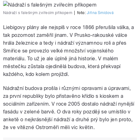
Nádraží s falešným zvířecím příkopem
|
foto:
Jiřina Šmídová
Liebigovy plány ale nejspíš v roce 1866 přerušila válka, a
tak pozornost zaměřil jinam. V Prusko-rakouské válce
hrála železnice a tedy i nádraží významnou roli a přes
Smiřice se provezlo velké množství vojenského
materiálu. To už je ale úplně jiná historie. V malém
městečku zůstala ojedinělá budova, která překvapí
každého, kdo kolem projíždí.
Nádražní budova prošla i různými opravami a úpravami,
za první republiky bylo přistavěno křídlo s kioskem a
sociálním zařízením. V roce 2005 dostalo nádraží nynější
fasádu v zelené barvě. O dva roky později se umístilo v
anketě o nejkrásnější nádraží a druhé prý bylo jen proto,
že ve vítězné Ostroměři měli víc květin.