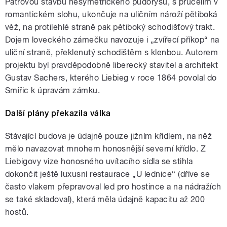
Patrovou stavbu nesymetrického půdorysu, s průčelím v
romantickém slohu, ukončuje na uličním nároží pětiboká
věž, na protilehlé straně pak pětiboký schodišťový trakt.
Dojem loveckého zámečku navozuje i „zvířecí příkop“ na
uliční straně, překlenutý schodištěm s klenbou. Autorem
projektu byl pravděpodobně liberecký stavitel a architekt
Gustav Sachers, kterého Liebieg v roce 1864 povolal do
Smiřic k úpravám zámku.
Další plány překazila válka
Stávající budova je údajně pouze jižním křídlem, na něž
mělo navazovat mnohem honosnější severní křídlo. Z
Liebigovy vize honosného uvítacího sídla se stihla
dokončit ještě luxusní restaurace „U lednice“ (dříve se
často vlakem přepravoval led pro hostince a na nádražích
se také skladoval), která měla údajně kapacitu až 200
hostů.