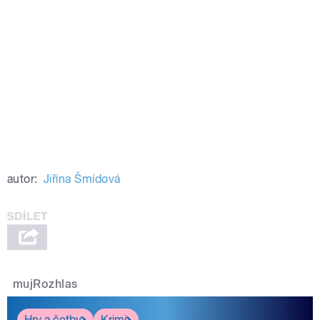
autor:
Jiřina Šmídová
mujRozhlas
Hry a četby
Krimi