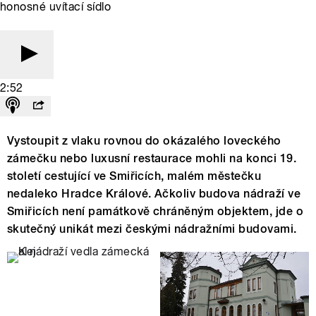
honosné uvítací sídlo
2:52
Vystoupit z vlaku rovnou do okázalého loveckého
zámečku nebo luxusní restaurace mohli na konci 19.
století cestující ve Smiřicích, malém městečku
nedaleko Hradce Králové. Ačkoliv budova nádraží ve
Smiřicích není památkově chráněným objektem, jde o
skutečný unikát mezi českými nádražními budovami.