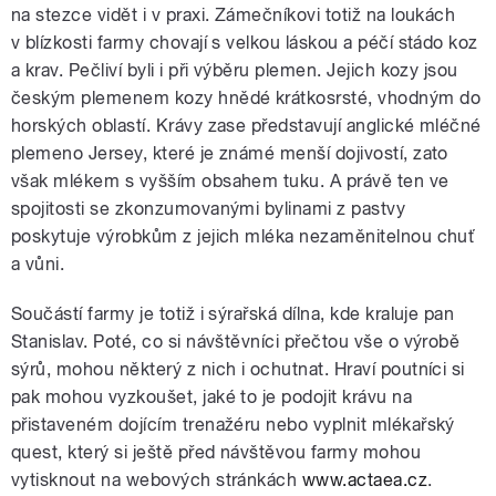
na stezce vidět i v praxi. Zámečníkovi totiž na loukách
v blízkosti farmy chovají s velkou láskou a péčí stádo koz
a krav. Pečliví byli i při výběru plemen. Jejich kozy jsou
českým plemenem kozy hnědé krátkosrsté, vhodným do
horských oblastí. Krávy zase představují anglické mléčné
plemeno Jersey, které je známé menší dojivostí, zato
však mlékem s vyšším obsahem tuku. A právě ten ve
spojitosti se zkonzumovanými bylinami z pastvy
poskytuje výrobkům z jejich mléka nezaměnitelnou chuť
a vůni.
Součástí farmy je totiž i sýrařská dílna, kde kraluje pan
Stanislav. Poté, co si návštěvníci přečtou vše o výrobě
sýrů, mohou některý z nich i ochutnat. Hraví poutníci si
pak mohou vyzkoušet, jaké to je podojit krávu na
přistaveném dojícím trenažéru nebo vyplnit mlékařský
quest, který si ještě před návštěvou farmy mohou
vytisknout na webových stránkách
www.actaea.cz
.