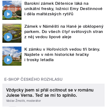
Barokní zámek Dětenice láká na
unikátní fresky, ložnici Emy Destinnové
i děla maltézských rytířů
Zámek v Náměšti na Hané je obklopený
parkem. Do všech čtyř světových stran
z něj vedou lipové aleje
K zámku v Hořovicích vedou tři brány.
Najdete v něm historické hračky
i trosky letadla
E-SHOP ČESKÉHO ROZHLASU
Vždycky jsem si přál ocitnout se v románu
Julese Verna. Teď se mi to splnilo.
Václav Žmolík, moderátor