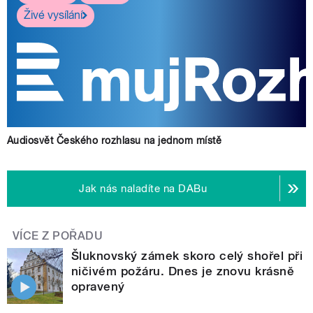
Živé vysílání
Audiosvět Českého rozhlasu na jednom místě
Jak nás naladíte na DABu
VÍCE Z POŘADU
Šluknovský zámek skoro celý shořel při
ničivém požáru. Dnes je znovu krásně
opravený