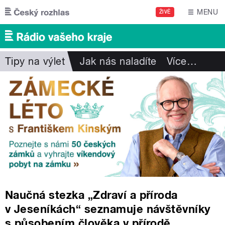
Přejít k hlavnímu obsahu
MENU
ŽIVĚ
Tipy na výlet
Jak nás naladíte
Více
…
Naučná stezka „Zdraví a příroda
v Jeseníkách“ seznamuje návštěvníky
s působením člověka v přírodě