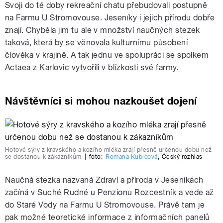
Svoji do té doby rekreační chatu přebudovali postupně
na Farmu U Stromovouse. Jeseníky i jejich přírodu dobře
znají. Chyběla jim tu ale v množství naučných stezek
taková, která by se věnovala kulturnímu působení
člověka v krajině. A tak jednu ve spolupráci se spolkem
Actaea z Karlovic vytvořili v blízkosti své farmy.
Návštěvníci si mohou nazkoušet dojení
Hotové sýry z kravského a kozího mléka zrají přesně určenou dobu než
se dostanou k zákazníkům
|
foto:
Romana Kubicová
,
Český rozhlas
Naučná stezka nazvaná Zdraví a příroda v Jeseníkách
začíná v Suché Rudné u Penzionu Rozcestník a vede až
do Staré Vody na Farmu U Stromovouse. Právě tam je
pak možné teoretické informace z informačních panelů