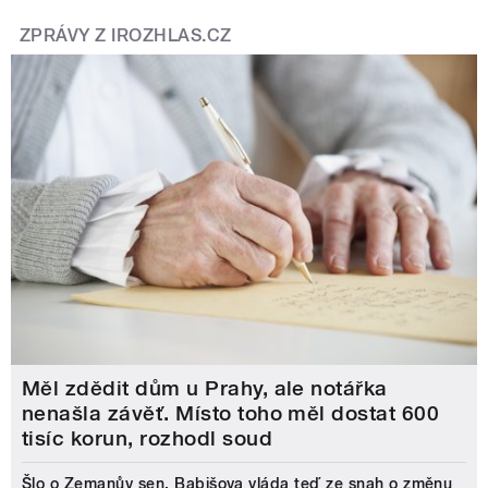
ZPRÁVY Z IROZHLAS.CZ
Měl zdědit dům u Prahy, ale notářka
nenašla závěť. Místo toho měl dostat 600
tisíc korun, rozhodl soud
Šlo o Zemanův sen, Babišova vláda teď ze snah o změnu