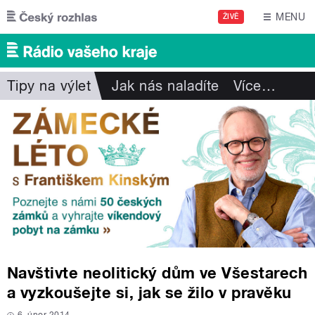
Přejít k hlavnímu obsahu
MENU
ŽIVĚ
Tipy na výlet
Jak nás naladíte
Více
…
Navštivte neolitický dům ve Všestarech
a vyzkoušejte si, jak se žilo v pravěku