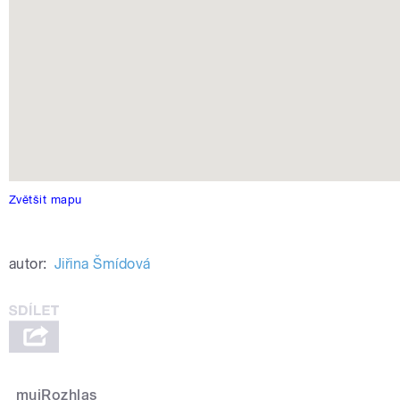
Zvětšit mapu
autor:
Jiřina Šmídová
mujRozhlas