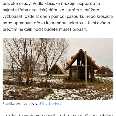
pravěké osady. Vedle klasické muzejní expozice tu
najdete třeba neolitický dům, ve kterém si můžete
vyzkoušet rozdělat oheň pomocí pazourku nebo křesadla
nebo opracovat dřevo kamennou sekerou – tu si ovšem
předtím několik hodit budete muset brousit.
Pravěká vesnice
|
foto:
Jiřina Šmídová
Ukázka různých typů obydlí – od „dlouhého“ neolitického