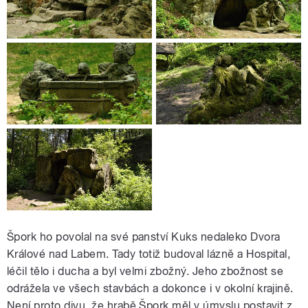
Špork ho povolal na své panství Kuks nedaleko Dvora
Králové nad Labem. Tady totiž budoval lázně a Hospital,
léčil tělo i ducha a byl velmi zbožný. Jeho zbožnost se
odrážela ve všech stavbách a dokonce i v okolní krajině.
Není proto divu, že hrabě Špork měl v úmyslu postavit z