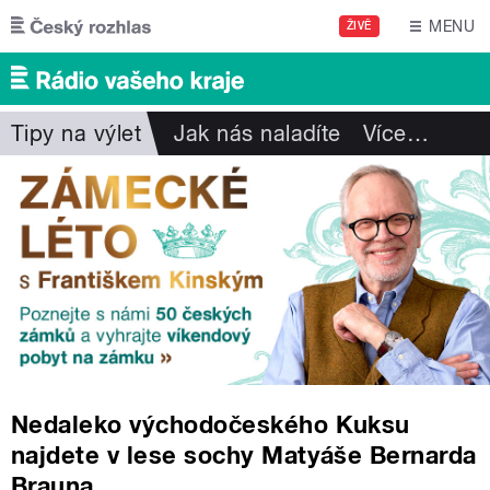
Přejít k hlavnímu obsahu
MENU
ŽIVĚ
Tipy na výlet
Jak nás naladíte
Více
…
Nedaleko východočeského Kuksu
najdete v lese sochy Matyáše Bernarda
Brauna