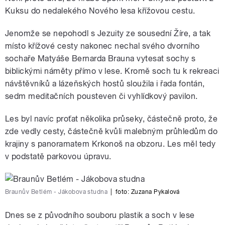
Kuksu do nedalekého Nového lesa křížovou cestu.
Jenomže se nepohodl s Jezuity ze sousední Žíre, a tak
místo křížové cesty nakonec nechal svého dvorního
sochaře Matyáše Bernarda Brauna vytesat sochy s
biblickými náměty přímo v lese. Kromě soch tu k rekreaci
návštěvníků a lázeňských hostů sloužila i řada fontán,
sedm meditačních pousteven či vyhlídkový pavilon.
Les byl navíc proťat několika průseky, částečně proto, že
zde vedly cesty, částečně kvůli malebným průhledům do
krajiny s panoramatem Krkonoš na obzoru. Les měl tedy
v podstatě parkovou úpravu.
Braunův Betlém - Jákobova studna
|
foto:
Zuzana Pykalová
Dnes se z původního souboru plastik a soch v lese