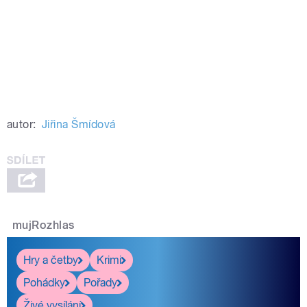
autor:
Jiřina Šmídová
mujRozhlas
Hry a četby
Krimi
Pohádky
Pořady
Živé vysílání