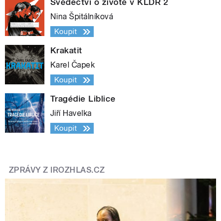
Svědectví o životě v KLDR 2
Nina Špitálníková
Koupit
Krakatit
Karel Čapek
Koupit
Tragédie Liblice
Jiří Havelka
Koupit
ZPRÁVY Z IROZHLAS.CZ