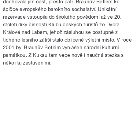
dochovala jen část, přesto patří Braunův Betlém ke
špičce evropského barokního sochařství. Unikátní
rezervace vstoupila do širokého povědomí až ve 20.
století díky činnosti Klubu českých turistů ze Dvora
Králové nad Labem, jehož zásluhou se postupně z
tichého lesního zátiší stalo oblíbené výletní místo. V roce
2001 byl Braunův Betlém vyhlášen národní kulturní
památkou. Z Kuksu tam vede nově i naučná stezka s
několika zastaveními.