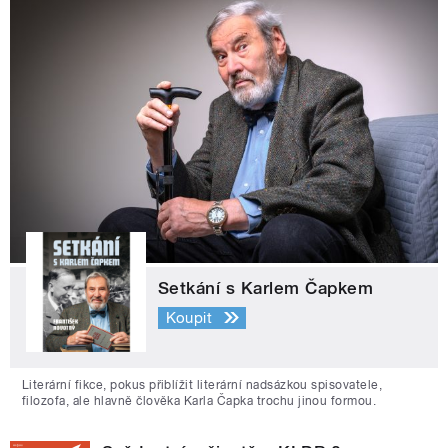
Setkání s Karlem Čapkem
Koupit
Literární fikce, pokus přiblížit literární nadsázkou spisovatele,
filozofa, ale hlavně člověka Karla Čapka trochu jinou formou.