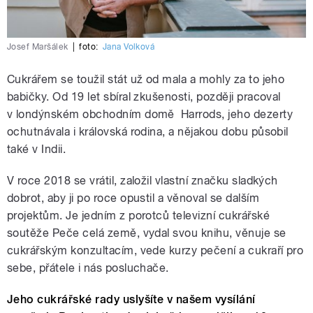
Josef Maršálek
|
foto:
Jana Volková
Cukrářem se toužil stát už od mala a mohly za to jeho
babičky. Od 19 let sbíral zkušenosti, později pracoval
v londýnském obchodním domě Harrods, jeho dezerty
ochutnávala i královská rodina, a nějakou dobu působil
také v Indii.
V roce 2018 se vrátil, založil vlastní značku sladkých
dobrot, aby ji po roce opustil a věnoval se dalším
projektům. Je jedním z porotců televizní cukrářské
soutěže Peče celá země, vydal svou knihu, věnuje se
cukrářským konzultacím, vede kurzy pečení a cukraří pro
sebe, přátele i nás posluchače.
Jeho cukrářské rady uslyšíte v našem vysílání