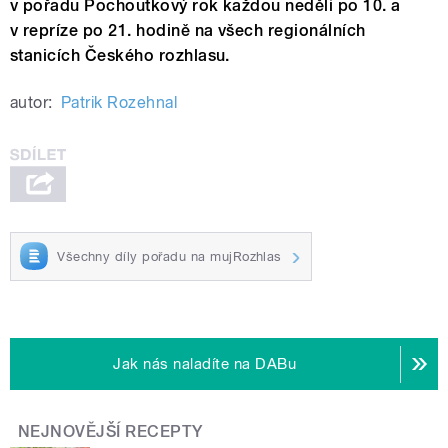
v pořadu Pochoutkový rok každou neděli po 10. a
v repríze po 21. hodině na všech regionálních
stanicích Českého rozhlasu.
autor:
Patrik Rozehnal
Všechny díly pořadu na mujRozhlas
Jak nás naladíte na DABu
NEJNOVĚJŠÍ RECEPTY