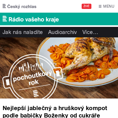
Přejít k hlavnímu obsahu
MENU
ŽIVĚ
Jak nás naladíte
Audioarchiv
Více
…
Nejlepší jablečný a hruškový kompot
podle babičky Boženky od cukráře