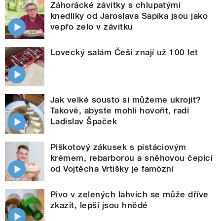
Záhorácké závitky s chlupatými
knedlíky od Jaroslava Sapíka jsou jako
vepřo zelo v závitku
Lovecký salám Češi znají už 100 let
Jak velké sousto si můžeme ukrojit?
Takové, abyste mohli hovořit, radí
Ladislav Špaček
Piškotový zákusek s pistáciovým
krémem, rebarborou a sněhovou čepicí
od Vojtěcha Vrtišky je famózní
Pivo v zelených lahvích se může dříve
zkazit, lepší jsou hnědé