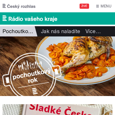
Přejít k hlavnímu obsahu
MENU
ŽIVĚ
Pochoutkový rok
Jak nás naladíte
Více
…