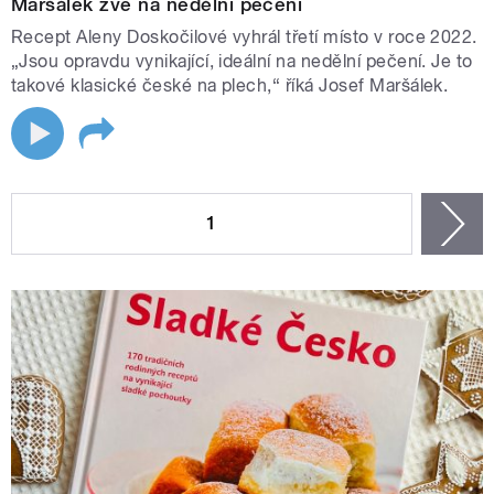
Maršálek zve na nedělní pečení
Recept Aleny Doskočilové vyhrál třetí místo v roce 2022.
„Jsou opravdu vynikající, ideální na nedělní pečení. Je to
takové klasické české na plech,“ říká Josef Maršálek.
STRÁNKY
1
n