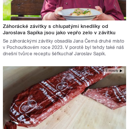
Záhorácké závitky s chlupatými knedlíky od
Jaroslava Sapíka jsou jako vepřo zelo v závitku
Se záhoráckými závitky obsadila Jana Černá druhé místo
v Pochoutkovém roce 2023. V porotě byl tehdy také náš
dnešní tvůrce receptu šéfkuchař Jaroslav Sapík.
3 minuty