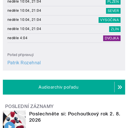
neděle 10:04, 21:04
PLZEŇ
neděle 10:04, 21:04
SEVER
neděle 10:04, 21:04
VYSOČINA
neděle 10:04, 21:04
ZLÍN
neděle 4:04
DVOJKA
Pořad připravují
Patrik Rozehnal
Audioarchiv pořadu
POSLEDNÍ ZÁZNAMY
Poslechněte si: Pochoutkový rok 2. 8.
2026