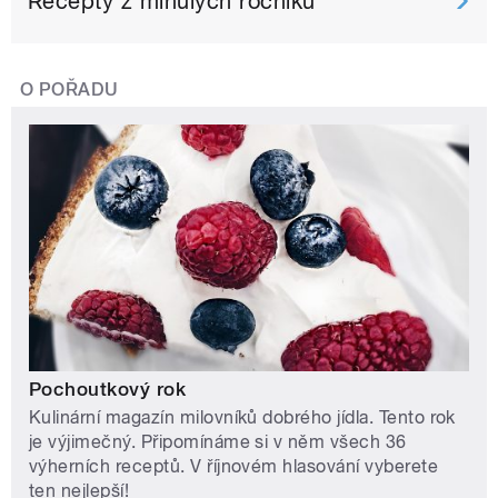
Recepty z minulých ročníků
O POŘADU
Pochoutkový rok
Kulinární magazín milovníků dobrého jídla. Tento rok
je výjimečný. Připomínáme si v něm všech 36
výherních receptů. V říjnovém hlasování vyberete
ten nejlepší!