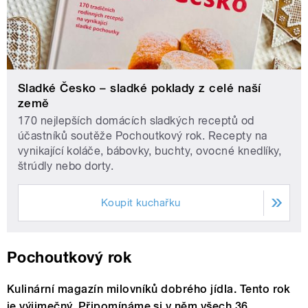
Sladké Česko – sladké poklady z celé naší
země
170 nejlepších domácích sladkých receptů od
účastníků soutěže Pochoutkový rok. Recepty na
vynikající koláče, bábovky, buchty, ovocné knedlíky,
štrúdly nebo dorty.
Koupit kuchařku
Pochoutkový rok
Kulinární magazín milovníků dobrého jídla. Tento rok
je výjimečný. Připomínáme si v něm všech 36