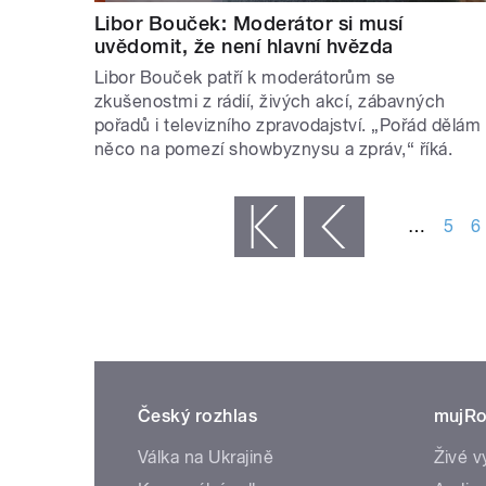
Libor Bouček: Moderátor si musí
uvědomit, že není hlavní hvězda
Libor Bouček patří k moderátorům se
zkušenostmi z rádií, živých akcí, zábavných
pořadů i televizního zpravodajství. „Pořád dělám
něco na pomezí showbyznysu a zpráv,“ říká.
STRÁNKY
…
5
6
« první
‹ předchozí
Český rozhlas
mujRo
Válka na Ukrajině
Živé v