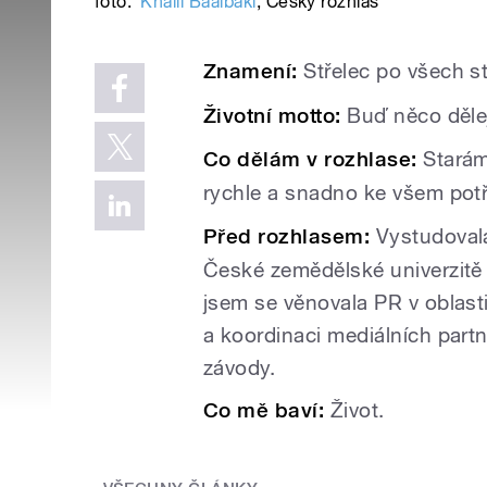
foto:
Khalil Baalbaki
,
Český rozhlas
Znamení:
Střelec po všech s
Životní motto:
Buď něco dělej
Co dělám v rozhlase:
Starám
rychle a snadno ke všem pot
Před rozhlasem:
Vystudoval
České zemědělské univerzitě
jsem se věnovala PR v oblast
a
koordinaci mediálních part
závody.
Co mě baví:
Život.