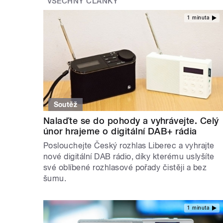
VŠECHNY ČLÁNKY
1 minuta
Soutěž
Nalaďte se do pohody a vyhrávejte. Celý
únor hrajeme o digitální DAB+ rádia
Poslouchejte Český rozhlas Liberec a vyhrajte
nové digitální DAB rádio, díky kterému uslyšíte
své oblíbené rozhlasové pořady čistěji a bez
šumu.
1 minuta