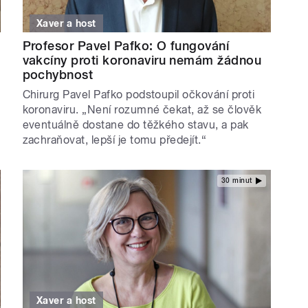
Xaver a host
Profesor Pavel Pafko: O fungování
vakcíny proti koronaviru nemám žádnou
pochybnost
Chirurg Pavel Pafko podstoupil očkování proti
koronaviru. „Není rozumné čekat, až se člověk
eventuálně dostane do těžkého stavu, a pak
zachraňovat, lepší je tomu předejít.“
30 minut
Xaver a host