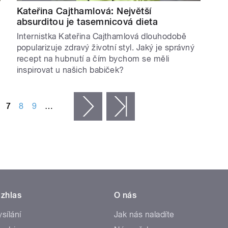
Kateřina Cajthamlová: Největší
absurditou je tasemnicová dieta
Internistka Kateřina Cajthamlová dlouhodobě
popularizuje zdravý životní styl. Jaký je správný
recept na hubnutí a čím bychom se měli
inspirovat u našich babiček?
7
8
9
…
následující ›
poslední »
zhlas
O nás
ysílání
Jak nás naladíte