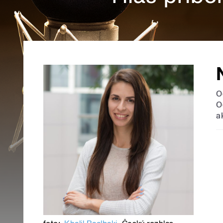
O
O
a