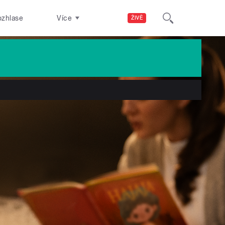
ozhlase
Více
ŽIVĚ