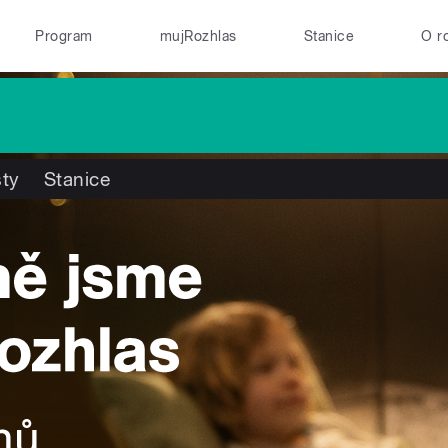
Program
mujRozhlas
Stanice
O r
ty
Stanice