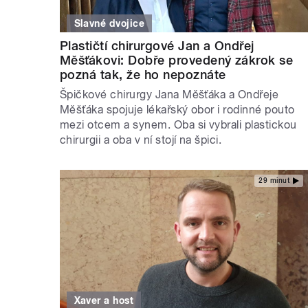
Slavné dvojice
Plastičtí chirurgové Jan a Ondřej
Měšťákovi: Dobře provedený zákrok se
pozná tak, že ho nepoznáte
Špičkové chirurgy Jana Měšťáka a Ondřeje
Měšťáka spojuje lékařský obor i rodinné pouto
mezi otcem a synem. Oba si vybrali plastickou
chirurgii a oba v ní stojí na špici.
29 minut
Xaver a host