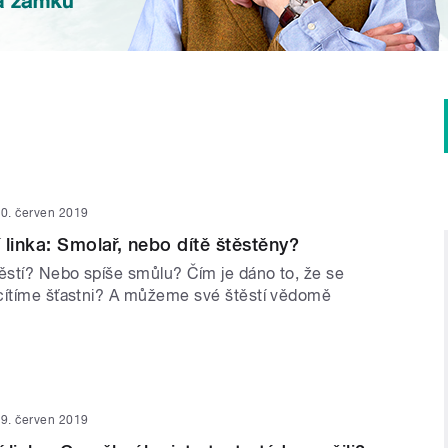
0. červen 2019
 linka: Smolař, nebo dítě štěstěny?
těstí? Nebo spíše smůlu? Čím je dáno to, že se
cítíme šťastni? A můžeme své štěstí vědomě
9. červen 2019