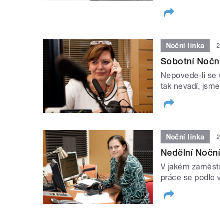
Noční linka
2
Sobotní Noční
Nepovede-li se 
tak nevadí, jsme 
Noční linka
2
Nedělní Noční
V jakém zaměstná
práce se podle 
STRÁNKY