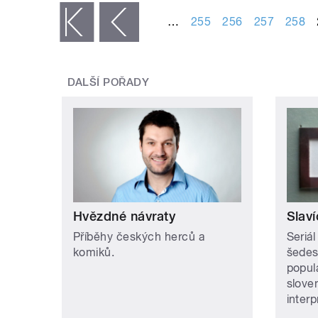
…
255
256
257
258
« první
‹ předchozí
DALŠÍ POŘADY
Hvězdné návraty
Slaví
Příběhy českých herců a
Seriál
komiků.
šedesá
popul
slove
interp