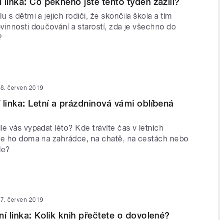
 linka: Co pěkného jste tento týden zažili?
u s dětmi a jejich rodiči, že skončila škola a tím
vinnosti doučování a starostí, zda je všechno do
?
8. červen 2019
 linka: Letní a prázdninová vámi oblíbená
e vás vypadat léto? Kde trávíte čas v letních
te ho doma na zahrádce, na chatě, na cestách nebo
de?
7. červen 2019
ní linka: Kolik knih přečtete o dovolené?