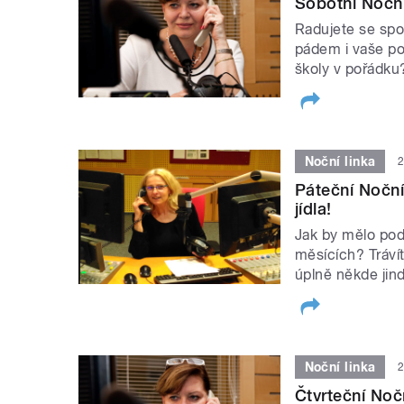
Sobotní Noční
Radujete se spol
pádem i vaše po
školy v pořádku
Noční linka
2
Páteční Noční
jídla!
Jak by mělo podl
měsících? Tráví
úplně někde jin
Noční linka
2
Čtvrteční Noč