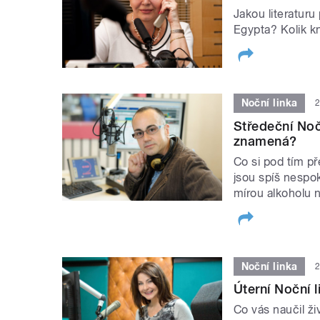
Jakou literaturu
Egypta? Kolik k
Noční linka
2
Středeční Nočn
znamená?
Co si pod tím př
jsou spíš nespok
mírou alkoholu 
Noční linka
2
Úterní Noční 
Co vás naučil ž