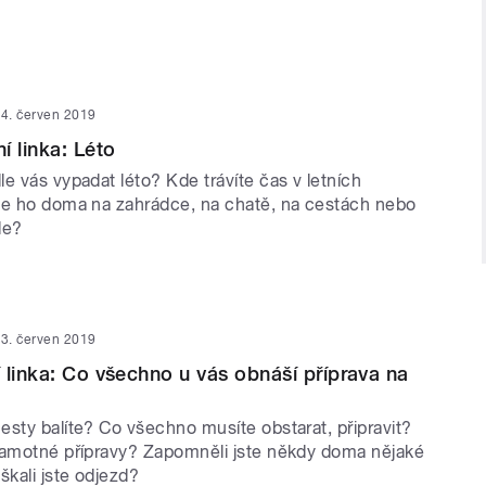
4. červen 2019
í linka: Léto
e vás vypadat léto? Kde trávíte čas v letních
te ho doma na zahrádce, na chatě, na cestách nebo
de?
3. červen 2019
 linka: Co všechno u vás obnáší příprava na
esty balíte? Co všechno musíte obstarat, připravit?
samotné přípravy? Zapomněli jste někdy doma nějaké
kali jste odjezd?