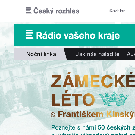
Přejít k hlavnímu obsahu
iRozhlas
Noční linka
Jak nás naladíte
Au