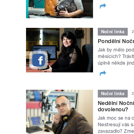
Noční linka
2
Pondělní Nočn
Jak by mělo podl
měsících? Tráví
úplně někde jin
Noční linka
2
Nedělní Noční
dovolenou?
Jak moc se na c
Nestresují vás 
zavazadlo? Zmeš