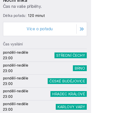
Noční linka
Čas na vaše příběhy.
Délka pořadu:
120 minut
Více o pořadu
Čas vysílání
pondělí-neděle
STŘEDNÍ ČECHY
23:00
pondělí-neděle
BRNO
23:00
pondělí-neděle
ČESKÉ BUDĚJOVICE
23:00
pondělí-neděle
HRADEC KRÁLOVÉ
23:00
pondělí-neděle
KARLOVY VARY
23:00