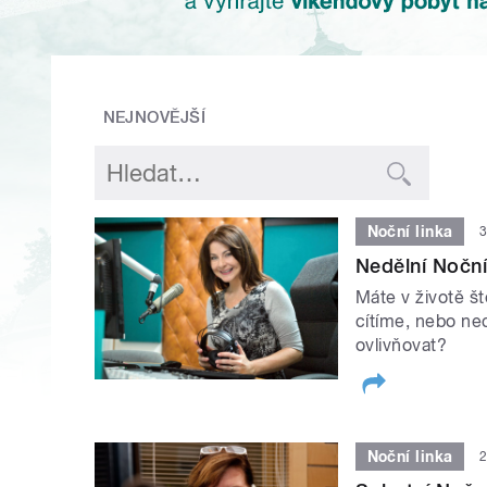
NEJNOVĚJŠÍ
Noční linka
3
Nedělní Noční
Máte v životě š
cítíme, nebo ne
ovlivňovat?
Noční linka
2