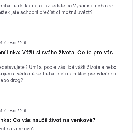
 přibalíte do kufru, ať už jedete na Vysočinu nebo do
nížek jste schopni přečíst či možná uvézt?
6. červen 2019
í linka: Vážit si svého života. Co to pro vás
edstavujete? Umí si podle vás lidé vážit života a nebo
ojeni a vědomě se třeba i ničí například přebytečnou
nebo drog?
5. červen 2019
linka: Co vás naučil život na venkově?
ivot na venkově?