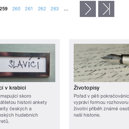
259
260
261
262
263
…
následující ›
posled
ci v krabici
Životopisy
 mapující skoro
Pořad v pěti pokračování
tiletou historii ankety
vypráví formou rozhovoru
arity českých a
životní příběh známé oso
nských hudebních
naší historie.
retů.