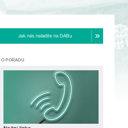
Jak nás naladíte na DABu
O POŘADU