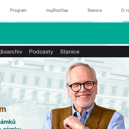
Program
mujRozhlas
Stanice
O r
dioarchiv
Podcasty
Stanice