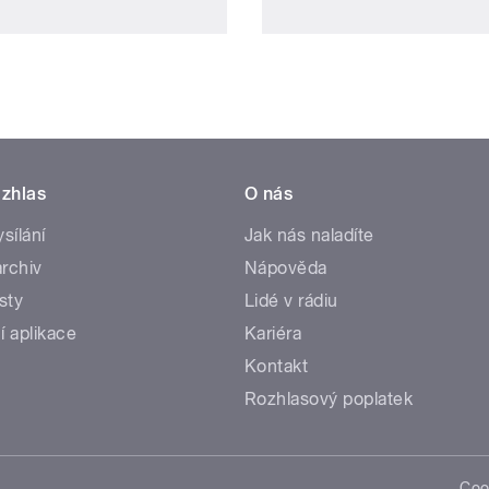
zhlas
O nás
ysílání
Jak nás naladíte
rchiv
Nápověda
sty
Lidé v rádiu
í aplikace
Kariéra
Kontakt
Rozhlasový poplatek
Coo