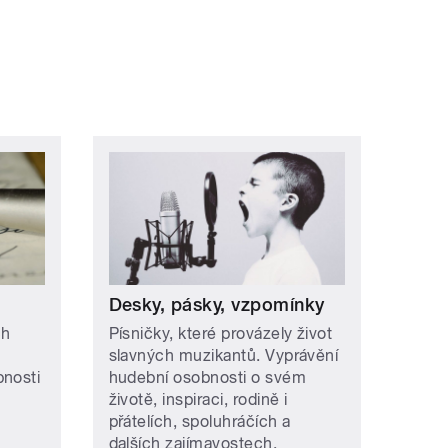
ní »
Desky, pásky, vzpomínky
ch
Písničky, které provázely život
slavných muzikantů. Vyprávění
bnosti
hudební osobnosti o svém
životě, inspiraci, rodině i
přátelích, spoluhráčích a
dalších zajímavostech.