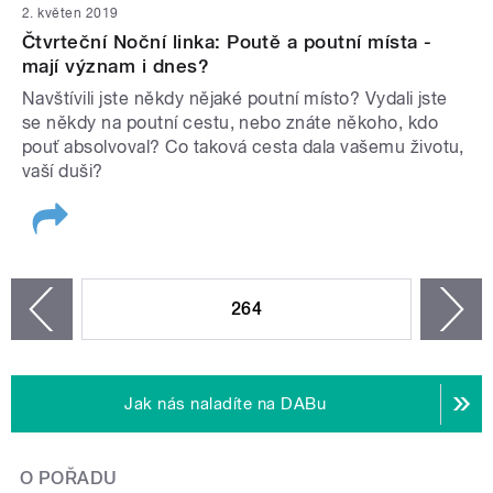
2. květen 2019
Čtvrteční Noční linka: Poutě a poutní místa -
mají význam i dnes?
Navštívili jste někdy nějaké poutní místo? Vydali jste
se někdy na poutní cestu, nebo znáte někoho, kdo
pouť absolvoval? Co taková cesta dala vašemu životu,
vaší duši?
STRÁNKY
264
n
zí
Jak nás naladíte na DABu
O POŘADU