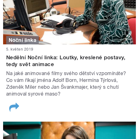
Noční linka
5. květen 2019
Nedělní Noční linka: Loutky, kreslené postavy,
tedy svět animace
Na jaké animované filmy svého dětství vzpomínáte?
Co vám říkají jména Adolf Born, Hermína Týrlová,
Zdeněk Miler nebo Jan Švankmajer, který s chutí
animoval syrové maso?