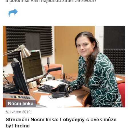
a potom se vám najednou ztratil ze života?
Noční linka
8. květen 2019
Středeční Noční linka: I obyčejný člověk může
být hrdina