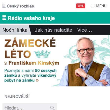
Přejít k hlavnímu obsahu
MENU
ŽIVĚ
Noční linka
Jak nás naladíte
Více
…
NEJNOVĚJŠÍ