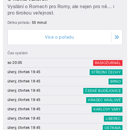
Vysílání o Romech pro Romy, ale nejen pro ně… i
pro širokou veřejnost.
Délka pořadu:
55 minut
Více o pořadu
Čas vysílání
so 20:05
RADIOŽURNÁL
úterý, čtvrtek 19:45
STŘEDNÍ ČECHY
úterý, čtvrtek 19:45
BRNO
úterý, čtvrtek 19:45
ČESKÉ BUDĚJOVICE
úterý, čtvrtek 19:45
HRADEC KRÁLOVÉ
úterý, čtvrtek 19:45
KARLOVY VARY
úterý, čtvrtek 19:45
LIBEREC
úterý, čtvrtek 19:45
OSTRAVA