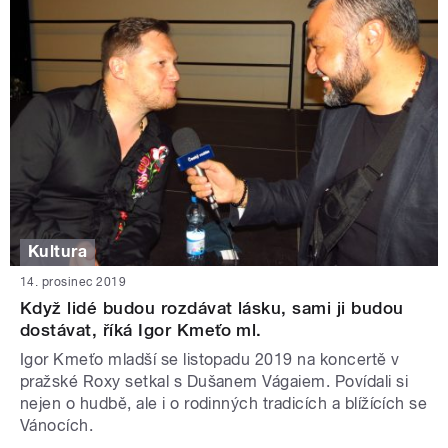
Kultura
14. prosinec 2019
Když lidé budou rozdávat lásku, sami ji budou
dostávat, říká Igor Kmeťo ml.
Igor Kmeťo mladší se listopadu 2019 na koncertě v
pražské Roxy setkal s Dušanem Vágaiem. Povídali si
nejen o hudbě, ale i o rodinných tradicích a blížících se
Vánocích.