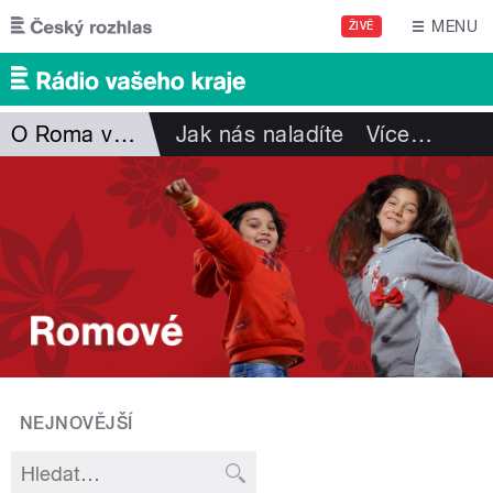
Přejít k hlavnímu obsahu
MENU
ŽIVĚ
O Roma vakeren
Jak nás naladíte
Více
…
NEJNOVĚJŠÍ