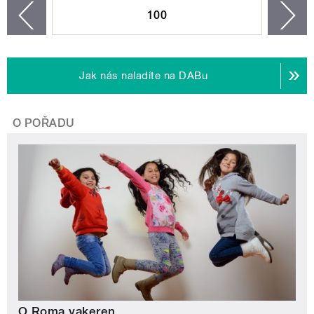
100
n
zí
Jak nás naladíte na DABu
O POŘADU
O Roma vakeren