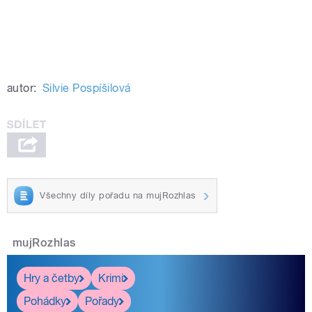
autor:
Silvie Pospíšilová
Všechny díly pořadu na mujRozhlas
mujRozhlas
Hry a četby
Krimi
Pohádky
Pořady