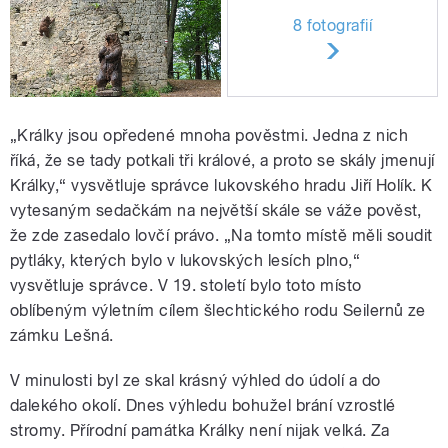
8 fotografií
„Králky jsou opředené mnoha pověstmi. Jedna z nich
říká, že se tady potkali tři králové, a proto se skály jmenují
Králky,“ vysvětluje správce lukovského hradu Jiří Holík. K
vytesaným sedačkám na největší skále se váže pověst,
že zde zasedalo lovčí právo. „Na tomto místě měli soudit
pytláky, kterých bylo v lukovských lesích plno,“
vysvětluje správce. V 19. století bylo toto místo
oblíbeným výletním cílem šlechtického rodu Seilernů ze
zámku Lešná.
V minulosti byl ze skal krásný výhled do údolí a do
dalekého okolí. Dnes výhledu bohužel brání vzrostlé
stromy. Přírodní památka Králky není nijak velká. Za