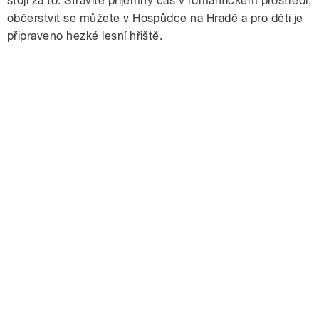
stojí za to. Strávíte příjemný čas v romantickém prostředí,
občerstvit se můžete v Hospůdce na Hradě a pro děti je
připraveno hezké lesní hřiště.