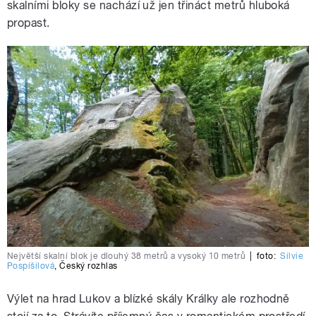
skalními bloky se nachází už jen třináct metrů hluboká
propast.
Největší skalní blok je dlouhý 38 metrů a vysoký 10 metrů
|
foto:
Silvie
Pospíšilová
,
Český rozhlas
Výlet na hrad Lukov a blízké skály Králky ale rozhodně