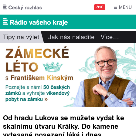
Přejít k hlavnímu obsahu
MENU
ŽIVĚ
Tipy na výlet
Jak nás naladíte
Více
…
Od hradu Lukova se můžete vydat ke
skalnímu útvaru Králky. Do kamene
vytesané posezení láká i dnes