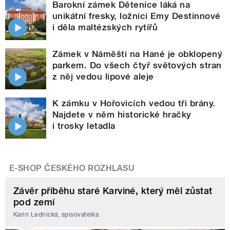
Barokní zámek Dětenice láká na
unikátní fresky, ložnici Emy Destinnové
i děla maltézských rytířů
Zámek v Náměšti na Hané je obklopený
parkem. Do všech čtyř světových stran
z něj vedou lipové aleje
K zámku v Hořovicích vedou tři brány.
Najdete v něm historické hračky
i trosky letadla
E-SHOP ČESKÉHO ROZHLASU
Závěr příběhu staré Karviné, který měl zůstat
pod zemí
Karin Lednická, spisovatelka