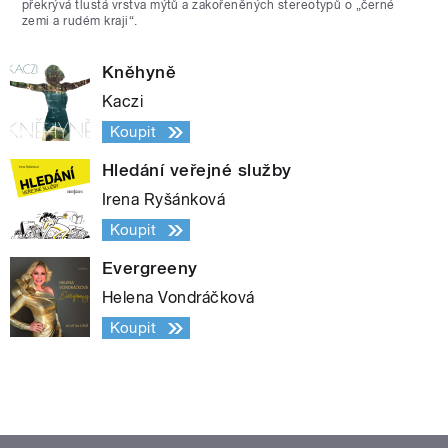
překrývá tlustá vrstva mýtů a zakořeněných stereotypů o „černé
zemi a rudém kraji“.
Kněhyně
Kaczi
Koupit
Hledání veřejné služby
Irena Ryšánková
Koupit
Evergreeny
Helena Vondráčková
Koupit