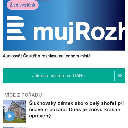
Živé vysílání
Audiosvět Českého rozhlasu na jednom místě
Jak nás naladíte na DABu
VÍCE Z POŘADU
Šluknovský zámek skoro celý shořel při
ničivém požáru. Dnes je znovu krásně
opravený