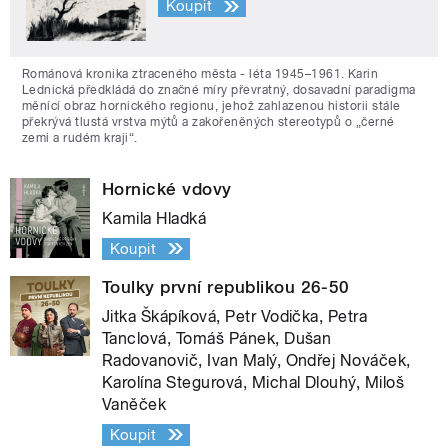
Koupit
Románová kronika ztraceného města - léta 1945–1961. Karin
Lednická předkládá do značné míry převratný, dosavadní paradigma
měnící obraz hornického regionu, jehož zahlazenou historii stále
překrývá tlustá vrstva mýtů a zakořeněných stereotypů o „černé
zemi a rudém kraji“.
Hornické vdovy
Kamila Hladká
Koupit
Toulky první republikou 26-50
Jitka Škápíková, Petr Vodička, Petra
Tanclová, Tomáš Pánek, Dušan
Radovanovič, Ivan Malý, Ondřej Nováček,
Karolína Stegurová, Michal Dlouhý, Miloš
Vaněček
Koupit