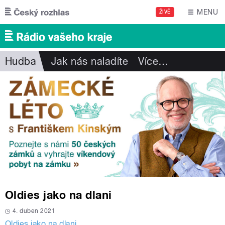
Přejít k hlavnímu obsahu
MENU
ŽIVĚ
Hudba
Jak nás naladíte
Více
…
Oldies jako na dlani
4. duben 2021
Oldies jako na dlani