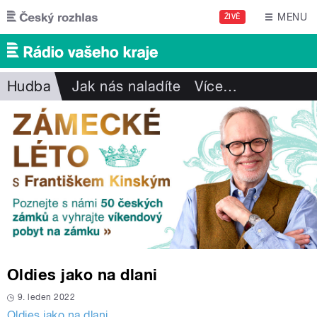
Přejít k hlavnímu obsahu
MENU
ŽIVĚ
Hudba
Jak nás naladíte
Více
…
Oldies jako na dlani
9. leden 2022
Oldies jako na dlani