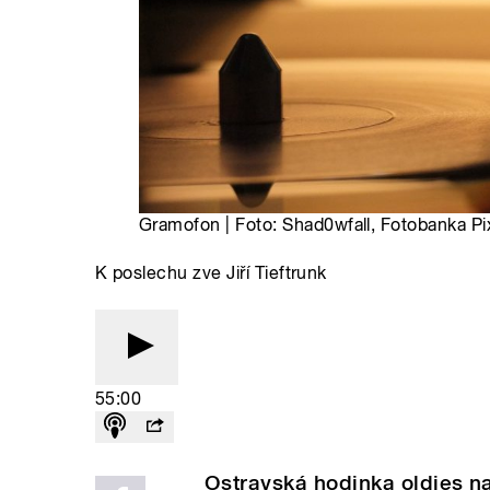
Gramofon | Foto: Shad0wfall, Fotobanka P
K poslechu zve Jiří Tieftrunk
55:00
Ostravská hodinka oldies na