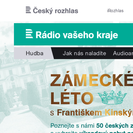
Přejít k hlavnímu obsahu
iRozhlas
Hudba
Jak nás naladíte
Audioar