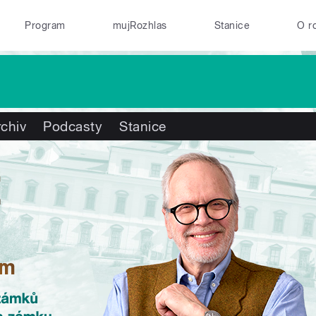
Program
mujRozhlas
Stanice
O r
chiv
Podcasty
Stanice