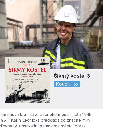
Šikmý kostel 3
Koupit
Románová kronika ztraceného města - léta 1945–
1961. Karin Lednická předkládá do značné míry
převratný, dosavadní paradigma měnící obraz