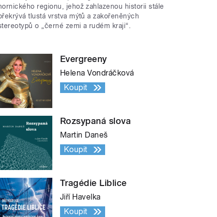
hornického regionu, jehož zahlazenou historii stále
překrývá tlustá vrstva mýtů a zakořeněných
stereotypů o „černé zemi a rudém kraji“.
Evergreeny
Helena Vondráčková
Koupit
Rozsypaná slova
Martin Daneš
Koupit
Tragédie Liblice
Jiří Havelka
Koupit