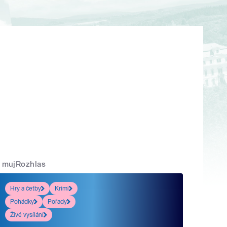
mujRozhlas
Hry a četby
Krimi
Pohádky
Pořady
Živé vysílání