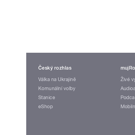
Český rozhlas
mujRo
Válka na Ukrajině
Živé v
Komunální volby
Audioa
Stanice
Podca
eShop
Mobiln