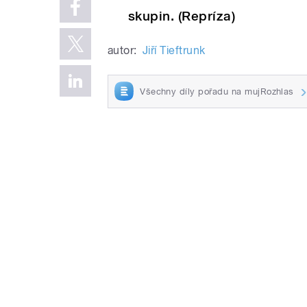
skupin. (Repríza)
autor:
Jiří Tieftrunk
Všechny díly pořadu na mujRozhlas