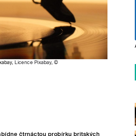
ixabay,
Licence Pixabay
,
©
bídne čtrnáctou probírku britských