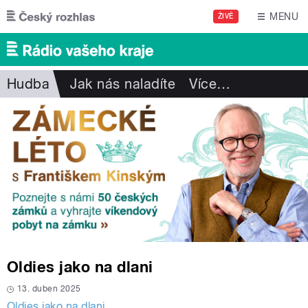
Přejít k hlavnímu obsahu
MENU
ŽIVĚ
Hudba
Jak nás naladíte
Více
…
Oldies jako na dlani
13. duben 2025
Oldies jako na dlani