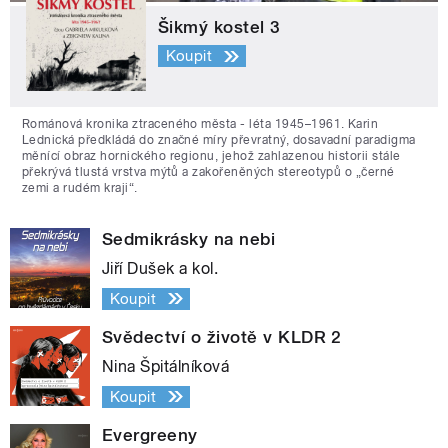
Šikmý kostel 3
Koupit
Románová kronika ztraceného města - léta 1945–1961. Karin
Lednická předkládá do značné míry převratný, dosavadní paradigma
měnící obraz hornického regionu, jehož zahlazenou historii stále
překrývá tlustá vrstva mýtů a zakořeněných stereotypů o „černé
zemi a rudém kraji“.
Sedmikrásky na nebi
Jiří Dušek a kol.
Koupit
Svědectví o životě v KLDR 2
Nina Špitálníková
Koupit
Evergreeny