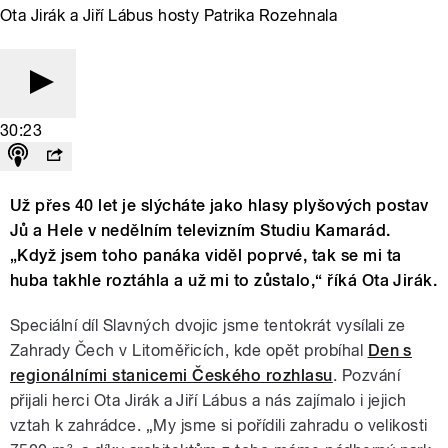
Ota Jirák a Jiří Lábus hosty Patrika Rozehnala
30:23
Už přes 40 let je slýcháte jako hlasy plyšových postav
Jů a Hele v nedělním televizním Studiu Kamarád.
„Když jsem toho panáka viděl poprvé, tak se mi ta
huba takhle roztáhla a už mi to zůstalo,“ říká Ota Jirák.
Speciální díl Slavných dvojic jsme tentokrát vysílali ze
Zahrady Čech v Litoměřicích, kde opět probíhal
Den s
regionálními stanicemi Českého rozhlasu
. Pozvání
přijali herci Ota Jirák a Jiří Lábus a nás zajímalo i jejich
vztah k zahrádce. „My jsme si pořídili zahradu o velikosti