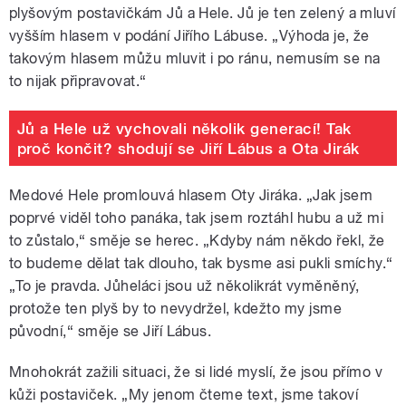
plyšovým postavičkám Jů a Hele. Jů je ten zelený a mluví
vyšším hlasem v podání Jiřího Lábuse. „Výhoda je, že
takovým hlasem můžu mluvit i po ránu, nemusím se na
to nijak připravovat.“
Jů a Hele už vychovali několik generací! Tak
proč končit? shodují se Jiří Lábus a Ota Jirák
Medové Hele promlouvá hlasem Oty Jiráka. „Jak jsem
poprvé viděl toho panáka, tak jsem roztáhl hubu a už mi
to zůstalo,“ směje se herec. „Kdyby nám někdo řekl, že
to budeme dělat tak dlouho, tak bysme asi pukli smíchy.“
„To je pravda. Jůheláci jsou už několikrát vyměněný,
protože ten plyš by to nevydržel, kdežto my jsme
původní,“ směje se Jiří Lábus.
Mnohokrát zažili situaci, že si lidé myslí, že jsou přímo v
kůži postaviček. „My jenom čteme text, jsme takoví