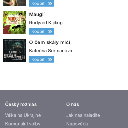
Koupit
Mauglí
Rudyard Kipling
Koupit
O čem skály mlčí
Kateřina Surmanová
Koupit
Český rozhlas
O nás
Válka na Ukrajině
Jak nás naladíte
Komunální volby
Nápověda