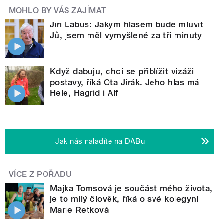
MOHLO BY VÁS ZAJÍMAT
Jiří Lábus: Jakým hlasem bude mluvit
Jů, jsem měl vymyšlené za tři minuty
Když dabuju, chci se přiblížit vizáži
postavy, říká Ota Jirák. Jeho hlas má
Hele, Hagrid i Alf
Jak nás naladíte na DABu
VÍCE Z POŘADU
Majka Tomsová je součást mého života,
je to milý člověk, říká o své kolegyni
Marie Retková