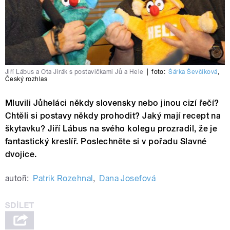
Jiří Lábus a Ota Jirák s postavičkami Jů a Hele
|
foto:
Šárka Ševčíková
,
Český rozhlas
Mluvili Jůheláci někdy slovensky nebo jinou cizí řečí?
Chtěli si postavy někdy prohodit? Jaký mají recept na
škytavku? Jiří Lábus na svého kolegu prozradil, že je
fantastický kreslíř. Poslechněte si v pořadu Slavné
dvojice.
autoři:
Patrik Rozehnal
,
Dana Josefová