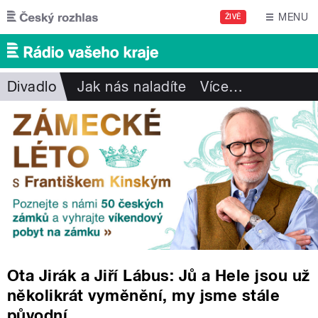
Přejít k hlavnímu obsahu
MENU
ŽIVĚ
Divadlo
Jak nás naladíte
Více
…
Ota Jirák a Jiří Lábus: Jů a Hele jsou už
několikrát vyměnění, my jsme stále
původní