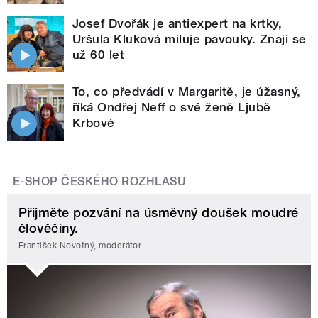
Josef Dvořák je antiexpert na krtky,
Uršula Kluková miluje pavouky. Znají se
už 60 let
To, co předvádí v Margaritě, je úžasný,
říká Ondřej Neff o své ženě Ljubě
Krbové
E-SHOP ČESKÉHO ROZHLASU
Přijměte pozvání na úsměvný doušek moudré
člověčiny.
František Novotný, moderátor