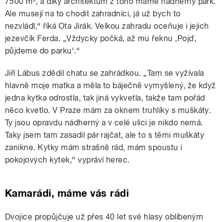
7500 m², a díky architektům z toho máme nádherný park.
Ale musejí na to chodit zahradníci, já už bych to
nezvládl,“ říká Ota Jirák. Velkou zahradu oceňuje i jejich
jezevčík Ferda. „Vždycky počká, až mu řeknu ‚Pojď,
půjdeme do parku‘.“
Jiří Lábus zdědil chatu se zahrádkou. „Tam se vyžívala
hlavně moje matka a měla to báječně vymyšlený, že když
jedna kytka odrostla, tak jiná vykvetla, takže tam pořád
něco kvetlo. V Praze mám za oknem truhlíky s muškáty.
Ty jsou opravdu nádherný a v celé ulici je nikdo nemá.
Taky jsem tam zasadil pár rajčat, ale to s těmi muškáty
zanikne. Kytky mám strašně rád, mám spoustu i
pokojových kytek,“ vypráví herec.
Kamarádi, máme vás rádi
Dvojice propůjčuje už přes 40 let své hlasy oblíbeným