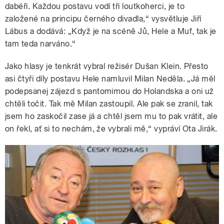
dabéři. Každou postavu vodí tři loutkoherci, je to
založené na principu černého divadla,“ vysvětluje Jiří
Lábus a dodává: „Když je na scéně Jů, Hele a Muf, tak je
tam teda narváno.“
Jako hlasy je tenkrát vybral režisér Dušan Klein. Přesto
asi čtyři díly postavu Hele namluvil Milan Neděla. „Já měl
podepsanej zájezd s pantomimou do Holandska a oni už
chtěli točit. Tak mě Milan zastoupil. Ale pak se zranil, tak
jsem ho zaskočil zase já a chtěl jsem mu to pak vrátit, ale
on řekl, ať si to nechám, že vybrali mě,“ vypráví Ota Jirák.