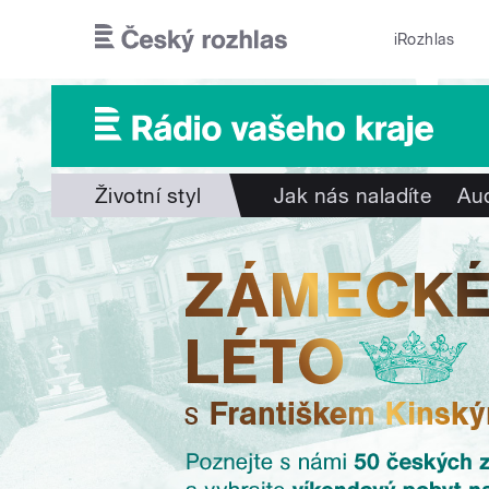
Přejít k hlavnímu obsahu
iRozhlas
Životní styl
Jak nás naladíte
Aud