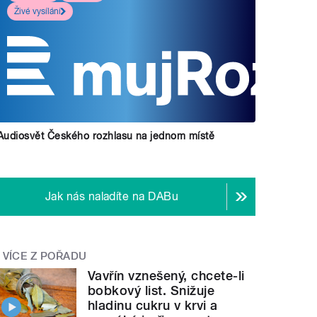
Živé vysílání
Audiosvět Českého rozhlasu na jednom místě
Jak nás naladíte na DABu
VÍCE Z POŘADU
Vavřín vznešený, chcete-li
bobkový list. Snižuje
hladinu cukru v krvi a