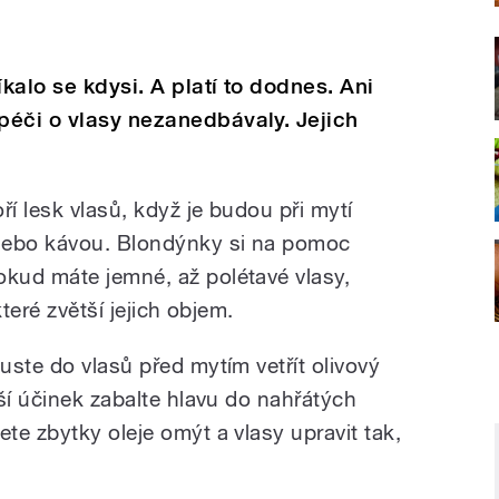
íkalo se kdysi. A platí to dodnes. Ani
péči o vlasy nezanedbávaly. Jejich
í lesk vlasů, když je budou při mytí
ebo kávou. Blondýnky si na pomoc
kud máte jemné, až polétavé vlasy,
teré zvětší jejich objem.
ste do vlasů před mytím vetřít olivový
ší účinek zabalte hlavu do nahřátých
te zbytky oleje omýt a vlasy upravit tak,