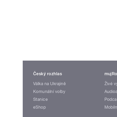
Český rozhlas
mujRo
Válka na Ukrajině
Živé v
Komunální volby
Audioa
Stanice
Podca
eShop
Mobiln