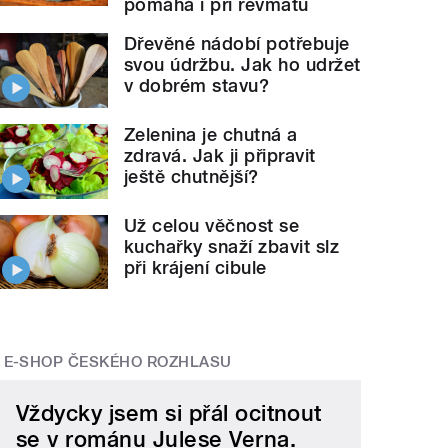
pomáhá i při revmatu
Dřevěné nádobí potřebuje
svou údržbu. Jak ho udržet
v dobrém stavu?
Zelenina je chutná a
zdravá. Jak ji připravit
ještě chutnější?
Už celou věčnost se
kuchařky snaží zbavit slz
při krájení cibule
E-SHOP ČESKÉHO ROZHLASU
Vždycky jsem si přál ocitnout
se v románu Julese Verna.