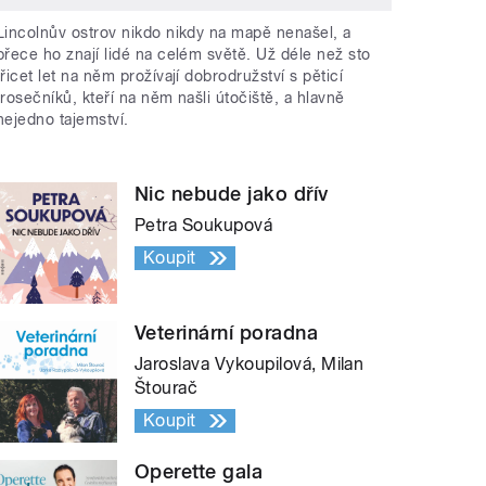
Lincolnův ostrov nikdo nikdy na mapě nenašel, a
přece ho znají lidé na celém světě. Už déle než sto
třicet let na něm prožívají dobrodružství s pěticí
trosečníků, kteří na něm našli útočiště, a hlavně
nejedno tajemství.
Nic nebude jako dřív
Petra Soukupová
Koupit
Veterinární poradna
Jaroslava Vykoupilová, Milan
Štourač
Koupit
Operette gala