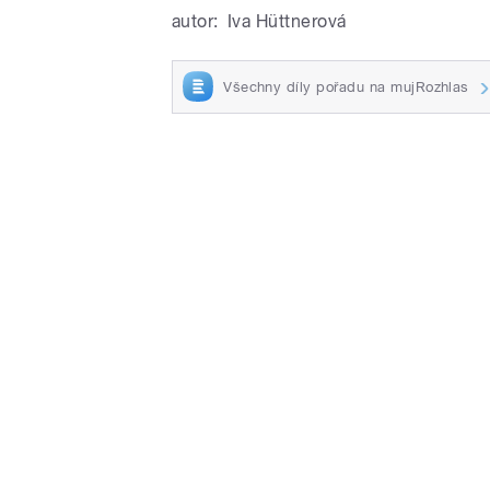
autor:
Iva Hüttnerová
Všechny díly pořadu na mujRozhlas