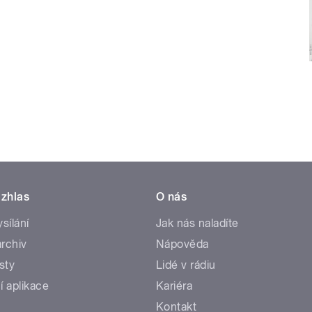
zhlas
O nás
ysílání
Jak nás naladíte
rchiv
Nápověda
sty
Lidé v rádiu
í aplikace
Kariéra
Kontakt