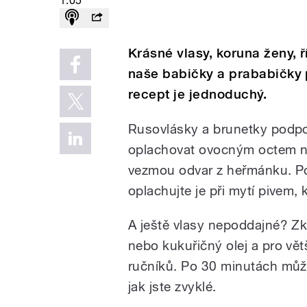
1:05
Krásné vlasy, koruna ženy, ř
naše babičky a prababičky 
recept je jednoduchý.
Rusovlásky a brunetky podpoř
oplachovat ovocným octem n
vezmou odvar z heřmánku. Po
oplachujte je při mytí pivem, k
A ještě vlasy nepoddajné? Zku
nebo kukuřičný olej a pro vět
ručníků. Po 30 minutách může
jak jste zvyklé.