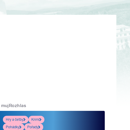
mujRozhlas
Hry a četby
Krimi
Pohádky
Pořady