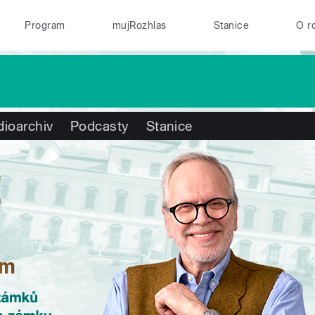
Program
mujRozhlas
Stanice
O r
ioarchiv
Podcasty
Stanice