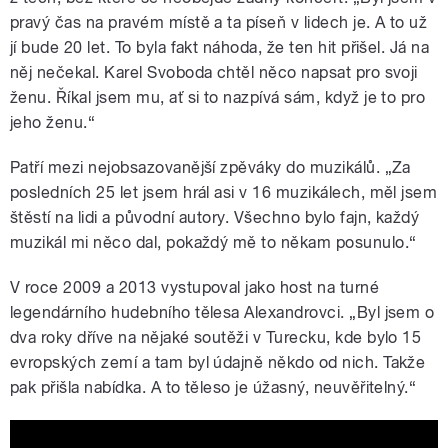
pravý čas na pravém místě a ta píseň v lidech je. A to už
jí bude 20 let. To byla fakt náhoda, že ten hit přišel. Já na
něj nečekal. Karel Svoboda chtěl něco napsat pro svoji
ženu. Říkal jsem mu, ať si to nazpívá sám, když je to pro
jeho ženu.“
Patří mezi nejobsazovanější zpěváky do muzikálů. „Za
posledních 25 let jsem hrál asi v 16 muzikálech, měl jsem
štěstí na lidi a původní autory. Všechno bylo fajn, každý
muzikál mi něco dal, pokaždý mě to někam posunulo.“
V roce 2009 a 2013 vystupoval jako host na turné
legendárního hudebního tělesa Alexandrovci. „Byl jsem o
dva roky dříve na nějaké soutěži v Turecku, kde bylo 15
evropských zemí a tam byl údajně někdo od nich. Takže
pak přišla nabídka. A to těleso je úžasný, neuvěřitelný.“