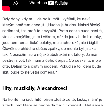
Byly doby, kdy mu lidé od kumštu vyčítali, že neví,
kterým směrem chce jít. „Hudba je hudba. Nabízí široký
sortiment, tak proč to nevyužít. Proto deska bude pestrá,
víc se zamýšlím, je to i věkem, někde jdu víc do hloubky,
jsou tam romantické polohy, melancholické, ale i bigbít.
Člověk se ohlédne občas zpátky, co mohlo být jinak a
tak. Nesnažím se o nějaké abstraktní metafory. Já mám
pestrej život, tak mám z čeho čerpat. Co deska, to moje
dítě. Dělám to s čistým srdcem. Pokud se to lidem bude
líbit, bude to největší odměna.“
Hity, muzikály, Alexandrovci
Na kontě má řadu hitů, píseň ‚Ještě že tě, lásko, mám‘ je
z těch, bez které se neobejde žádný koncert. „Byl jsem v