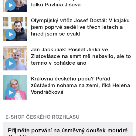
folku Pavlína Jíšová
Olympijský vítěz Josef Dostál: V kajaku
jsem poprvé seděl ve třech letech a
hned jsem se cvakl
Ján Jackuliak: Posílat Jiříka ve
Zlatovlásce na smrt mě nebavilo, ale to
temno v pohádce ano
Královna českého popu? Pořád
zůstávám nohama na zemi, říká Helena
Vondráčková
E-SHOP ČESKÉHO ROZHLASU
Přijměte pozvání na úsměvný doušek moudré