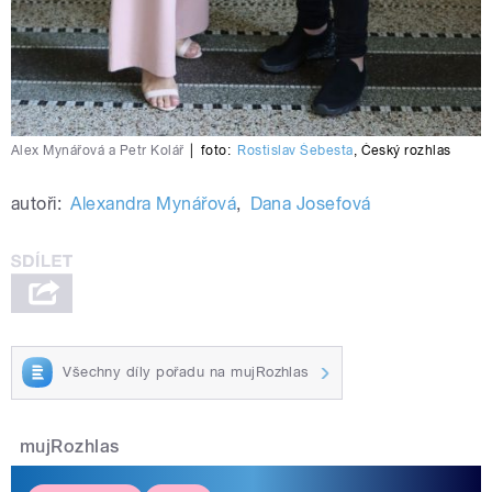
Alex Mynářová a Petr Kolář
|
foto:
Rostislav Šebesta
,
Český rozhlas
autoři:
Alexandra Mynářová
,
Dana Josefová
Všechny díly pořadu na mujRozhlas
mujRozhlas