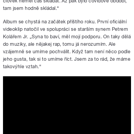
člověk neměl čas skládat. Až pak bylo covidové období,
tam jsem hodně skládal.“
Album se chystá na začátek příštího roku. První oficiální
videoklip natočil ve spolupráci se starším synem Petrem
Kolářem Jr. „Syna to baví, měl mojí podporu. On taky dělá
do muziky, ale nějakej rap, tomu já nerozumím. Ale
vzájemně se umíme pochválit. Když tam není něco podle
jeho gusta, tak si to umíme říct. Jsem za to rád, že máme
takovýhle vztah.“
Petr Kolář - Magická žena (oficiální
video)