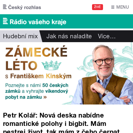
Přejít k hlavnímu obsahu
MENU
ŽIVĚ
Hudební mix
Jak nás naladíte
Více
…
Petr Kolář: Nová deska nabídne
romantické polohy i bigbít. Mám
pestrej život, tak mám z čeho čerpat