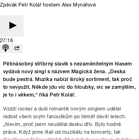
Zpěvák Petr Kolář hostem Alex Mynářové
27:16
Pětinásobný stříbrný slavík s nezaměnitelným hlasem
vydává nový singl s názvem Magická žena. „Deska
bude pestrá. Muzika nabízí široký sortiment, tak proč
to nevyužít. Někde jdu víc do hloubky, víc se zamýšlím,
je to i věkem,“ říká Petr Kolář.
Vizáží rocker a duší romantik novým singlem udělal
radost všem svým fanouškům po téměř devíti letech.
„Nevím, proč jsem neudělal desku dřív. Bylo hodně
práce. Když jsme lítali od muzikálu na koncerty, tak