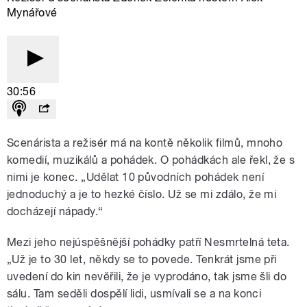
Mynářové
30:56
Scenárista a režisér má na kontě několik filmů, mnoho
komedií, muzikálů a pohádek. O pohádkách ale řekl, že s
nimi je konec. „Udělat 10 původních pohádek není
jednoduchý a je to hezké číslo. Už se mi zdálo, že mi
docházejí nápady.“
Mezi jeho nejúspěšnější pohádky patří Nesmrtelná teta.
„Už je to 30 let, někdy se to povede. Tenkrát jsme při
uvedení do kin nevěřili, že je vyprodáno, tak jsme šli do
sálu. Tam seděli dospělí lidi, usmívali se a na konci