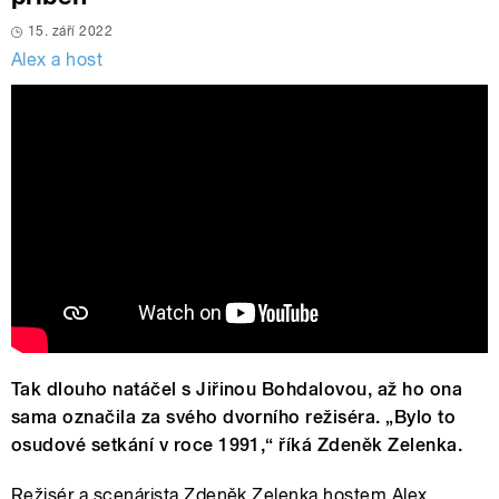
15. září 2022
Alex a host
Tak dlouho natáčel s Jiřinou Bohdalovou, až ho ona
sama označila za svého dvorního režiséra. „Bylo to
osudové setkání v roce 1991,“ říká Zdeněk Zelenka.
Režisér a scenárista Zdeněk Zelenka hostem Alex