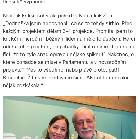
tleskali,“ vzpomíná.
Naopak kritiku schytala pohádka Kouzelník Žito.
„Dodneška jsem nepochopil, co se to tehdy strhlo. Před
každým projektem dělám 3–4 projekce. Promítal jsem to
kritikům, hercům i běžným lidem a mělo to úspěch. Herci
odcházeli s pocitem, že pohádky točit umíme. Troufnu si
říct, že to bylo snad opravdu nějaké spiknutí. Nakonec, o
které pohádce se mluví v Parlamentu a v novoročním
projevu.“ Přes to všechno, nebo právě proto, patří
Kouzelník Žito k nejsledovanějším. „Akorát to mediálně
nějak odskákala.“