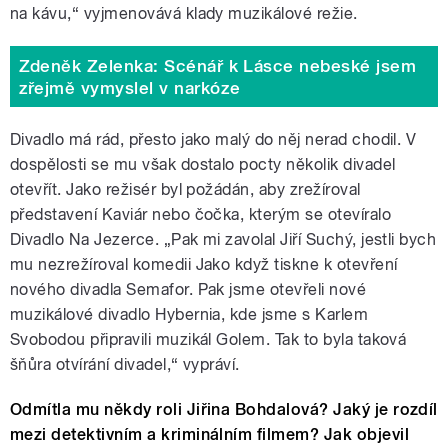
na kávu,“ vyjmenovává klady muzikálové režie.
Zdeněk Zelenka: Scénář k Lásce nebeské jsem
zřejmě vymyslel v narkóze
Divadlo má rád, přesto jako malý do něj nerad chodil. V
dospělosti se mu však dostalo pocty několik divadel
otevřít. Jako režisér byl požádán, aby zrežíroval
představení Kaviár nebo čočka, kterým se otevíralo
Divadlo Na Jezerce. „Pak mi zavolal Jiří Suchý, jestli bych
mu nezrežíroval komedii Jako když tiskne k otevření
nového divadla Semafor. Pak jsme otevřeli nové
muzikálové divadlo Hybernia, kde jsme s Karlem
Svobodou připravili muzikál Golem. Tak to byla taková
šňůra otvírání divadel,“ vypráví.
Odmítla mu někdy roli Jiřina Bohdalová? Jaký je rozdíl
mezi detektivním a kriminálním filmem? Jak objevil