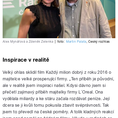
Alex Mynářová a Zdeněk Zelenka
|
foto:
Martin Palata
,
Český rozhlas
Inspirace v realitě
Velký ohlas sklidil film Každý milion dobrý z roku 2016 o
majitelce velké prosperující firmy. „Ten příběh je původní,
ale v realitě jsem inspiraci našel. Kdysi dávno jsem si
přečetl zajímavý příběh majitelky firmy L´Oreal. Ona
vydělala miliardy a ke stáru začala rozdávat peníze. Její
dcera se ji kvůli tomu pokusila zbavit svéprávnosti. Tak
jsem to převedl na české poměry. A tolik kladných reakcí