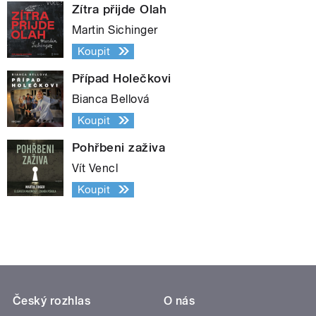
Zítra přijde Olah
Martin Sichinger
Koupit
Případ Holečkovi
Bianca Bellová
Koupit
Pohřbeni zaživa
Vít Vencl
Koupit
Český rozhlas
O nás