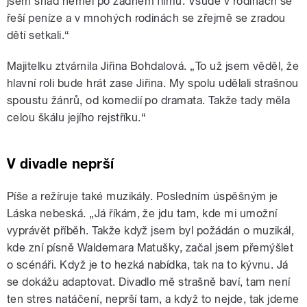
jsem snad neměl po žádném filmu. Všude v rodinách se
řeší peníze a v mnohých rodinách se zřejmě se zradou
dětí setkali.“
Majitelku ztvárnila Jiřina Bohdalová. „To už jsem věděl, že
hlavní roli bude hrát zase Jiřina. My spolu udělali strašnou
spoustu žánrů, od komedií po dramata. Takže tady měla
celou škálu jejího rejstříku.“
V divadle neprší
Píše a režíruje také muzikály. Posledním úspěšným je
Láska nebeská. „Já říkám, že jdu tam, kde mi umožní
vyprávět příběh. Takže když jsem byl požádán o muzikál,
kde zní písně Waldemara Matušky, začal jsem přemýšlet
o scénáři. Když je to hezká nabídka, tak na to kývnu. Já
se dokážu adaptovat. Divadlo mě strašně baví, tam není
ten stres natáčení, neprší tam, a když to nejde, tak jdeme