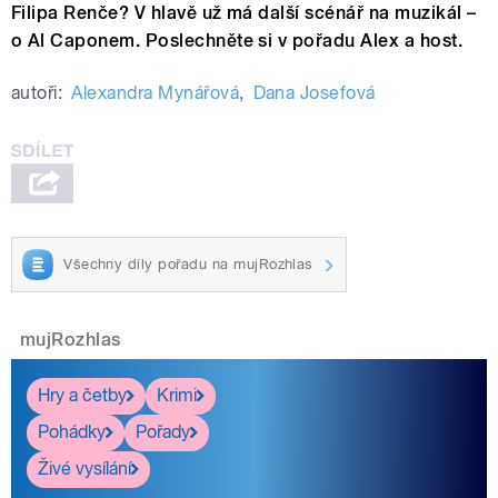
Filipa Renče? V hlavě už má další scénář na muzikál –
o Al Caponem. Poslechněte si v pořadu Alex a host.
autoři:
Alexandra Mynářová
,
Dana Josefová
Všechny díly pořadu na mujRozhlas
mujRozhlas
Hry a četby
Krimi
Pohádky
Pořady
Živé vysílání