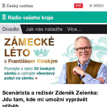
Přejít k hlavnímu obsahu
MENU
ŽIVĚ
Divadlo
Jak nás naladíte
Více
…
Scenárista a režisér Zdeněk Zelenka:
Jdu tam, kde mi umožní vyprávět
příběh