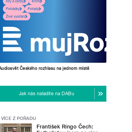
Hry a četby
Krimi
Pohádky
Pořady
Živé vysílání
Audiosvět Českého rozhlasu na jednom místě
Jak nás naladíte na DABu
VÍCE Z POŘADU
František Ringo Čech: