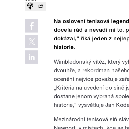
Na oslovení tenisová legend
docela rád a nevadí mi to, 
dokázal,“ říká jeden z nejl
historie.
Wimbledonský vítěz, který v
dvouhře, a rekordman našeho
ocenění nejvíce považuje zařa
„Kritéria na uvedení do síně 
dostane jenom vybraná spole
historie,“ vysvětluje Jan Kod
Mezinárodní tenisová síň sl
Newport, v místech, kde se hr