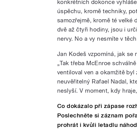
konkrétních dokonce vyhlášen
úspěchu, kromě techniky, potř
samozřejmě, kromě té velké d
dvě až čtyři hodiny, jsou i u
nervy. No a vy nesmíte v těc
Jan Kodeš vzpomíná, jak se n
„Tak třeba McEnroe schválně d
ventiloval ven a okamžitě by
neuvěřitelný Rafael Nadal, kte
neslyší. V moment, kdy hraje
Co dokázalo při zápase roz
Poslechněte si záznam pořa
prohrát i kvůli letadlu náh