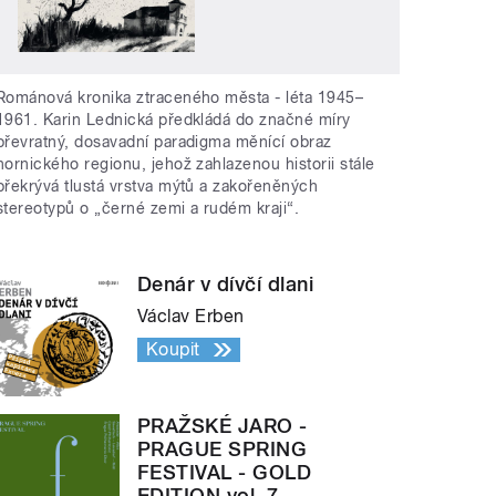
Románová kronika ztraceného města - léta 1945–
1961. Karin Lednická předkládá do značné míry
převratný, dosavadní paradigma měnící obraz
hornického regionu, jehož zahlazenou historii stále
překrývá tlustá vrstva mýtů a zakořeněných
stereotypů o „černé zemi a rudém kraji“.
Denár v dívčí dlani
Václav Erben
Koupit
PRAŽSKÉ JARO -
PRAGUE SPRING
FESTIVAL - GOLD
EDITION vol. 7