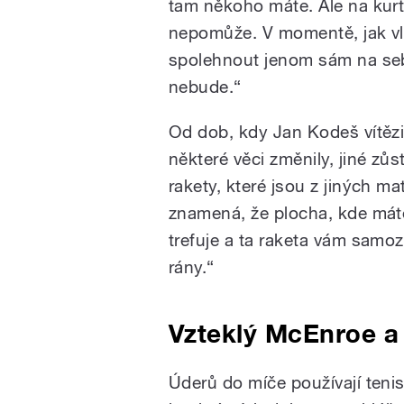
tam někoho máte. Ale na kur
nepomůže. V momentě, jak vle
spolehnout jenom sám na seb
nebude.“
Od dob, kdy Jan Kodeš vítězil
některé věci změnily, jiné zů
rakety, které jsou z jiných mat
znamená, že plocha, kde máte 
trefuje a ta raketa vám samo
rány.“
Vzteklý McEnroe a 
Úderů do míče používají tenis