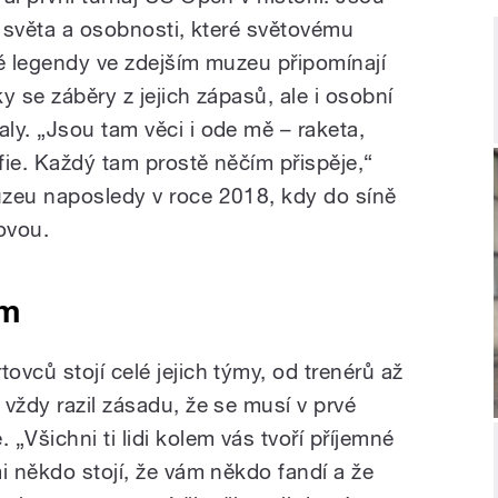
é světa a osobnosti, které světovému
vé legendy ve zdejším muzeu připomínají
y se záběry z jejich zápasů, ale i osobní
ly. „Jsou tam věci i ode mě – raketa,
fie. Každý tam prostě něčím přispěje,“
uzeu naposledy v roce 2018, kdy do síně
ovou.
ám
vců stojí celé jejich týmy, od trenérů až
vždy razil zásadu, že se musí v prvé
„Všichni ti lidi kolem vás tvoří příjemné
i někdo stojí, že vám někdo fandí a že