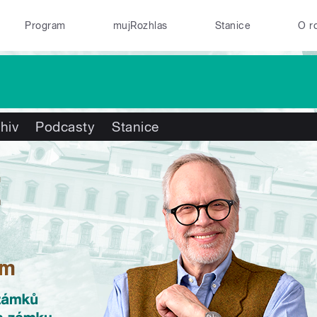
Program
mujRozhlas
Stanice
O r
hiv
Podcasty
Stanice