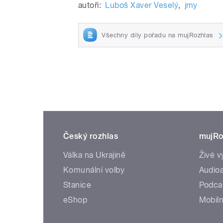
autoři:
Luboš Xaver Veselý
,
jmy
Všechny díly pořadu na mujRozhlas
Český rozhlas
mujRo
Válka na Ukrajině
Živé v
Komunální volby
Audioa
Stanice
Podca
eShop
Mobiln