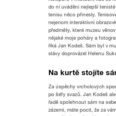
do ní uváděni nejlepší tenist
tenisu něco přinesly. Teniso
nejenom interaktivní obrazovk
předměty, které muzeu věnova
nějaké moje poháry a fotogra
říká Jan Kodeš. Sám byl v m
slávy doprovázel Helenu Suk
Na kurtě stojíte s
Za úspěchy vrcholových sporto
po šéfy svazů. Jan Kodeš ale 
řadě spolehnout sám na sebe. 
zázemí, máte pocit, že za vám