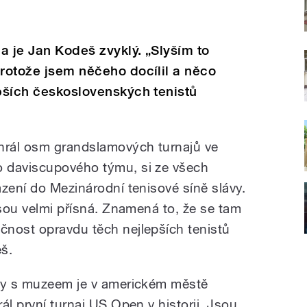
a je Jan Kodeš zvyklý. „Slyším to
protože jsem něčeho docílil a něco
epších československých tenistů
yhrál osm grandslamových turnajů ve
 daviscupového týmu, si ze všech
zení do Mezinárodní tenisové síně slávy.
jsou velmi přísná. Znamená to, že se tam
čnost opravdu těch nejlepších tenistů
eš.
ávy s muzeem je v americkém městě
ál první turnaj US Open v historii. Jsou