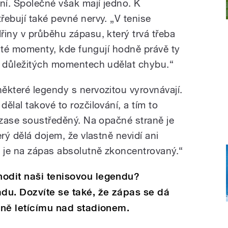
í. Společné však mají jedno. K
ebují také pevné nervy. „V tenise
řiny v průběhu zápasu, který trvá třeba
rčité momenty, kde fungují hodně právě ty
h důležitých momentech udělat chybu.“
ěkteré legendy s nervozitou vyrovnávají.
ělal takové to rozčilování, a tím to
l zase soustředěný. Na opačné straně je
rý dělá dojem, že vlastně nevidí ani
, je na zápas absolutně zkoncentrovaný.“
hodit naši tenisovou legendu?
du. Dozvíte se také, že zápas se dá
odně letícímu nad stadionem.