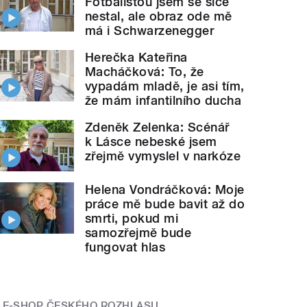
Fotbalistou jsem se sice
nestal, ale obraz ode mě
má i Schwarzenegger
Herečka Kateřina
Macháčková: To, že
vypadám mladě, je asi tím,
že mám infantilního ducha
Zdeněk Zelenka: Scénář
k Lásce nebeské jsem
zřejmě vymyslel v narkóze
Helena Vondráčková: Moje
práce mě bude bavit až do
smrti, pokud mi
samozřejmě bude
fungovat hlas
E-SHOP ČESKÉHO ROZHLASU