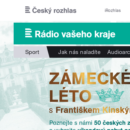
Přejít k hlavnímu obsahu
iRozhlas
Sport
Jak nás naladíte
Audioarc