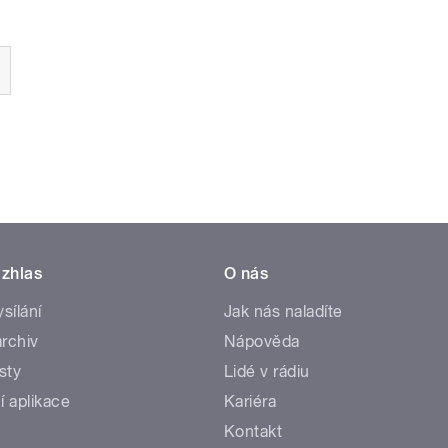
zhlas
O nás
ysílání
Jak nás naladíte
rchiv
Nápověda
sty
Lidé v rádiu
í aplikace
Kariéra
Kontakt