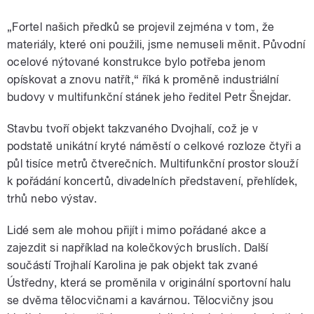
„Fortel našich předků se projevil zejména v tom, že
materiály, které oni použili, jsme nemuseli měnit. Původní
ocelové nýtované konstrukce bylo potřeba jenom
opískovat a znovu natřít,“ říká k proměně industriální
budovy v multifunkční stánek jeho ředitel Petr Šnejdar.
Stavbu tvoří objekt takzvaného Dvojhalí, což je v
podstatě unikátní kryté náměstí o celkové rozloze čtyři a
půl tisíce metrů čtverečních. Multifunkční prostor slouží
k pořádání koncertů, divadelních představení, přehlídek,
trhů nebo výstav.
Lidé sem ale mohou přijít i mimo pořádané akce a
zajezdit si například na kolečkových bruslích. Další
součástí Trojhalí Karolina je pak objekt tak zvané
Ústředny, která se proměnila v originální sportovní halu
se dvěma tělocvičnami a kavárnou. Tělocvičny jsou