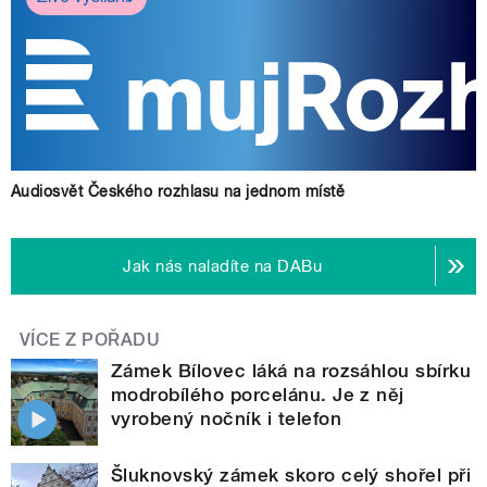
Audiosvět Českého rozhlasu na jednom místě
Jak nás naladíte na DABu
VÍCE Z POŘADU
Zámek Bílovec láká na rozsáhlou sbírku
modrobílého porcelánu. Je z něj
vyrobený nočník i telefon
Šluknovský zámek skoro celý shořel při