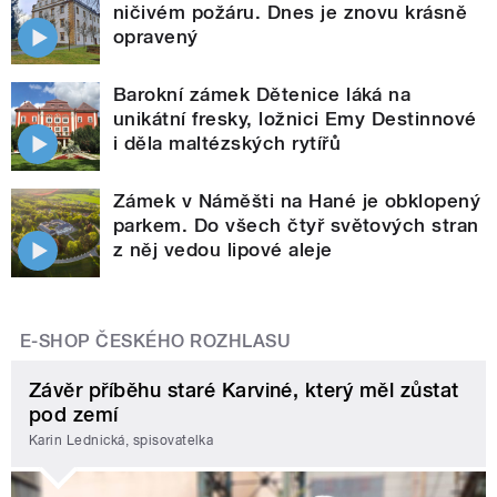
ničivém požáru. Dnes je znovu krásně
opravený
Barokní zámek Dětenice láká na
unikátní fresky, ložnici Emy Destinnové
i děla maltézských rytířů
Zámek v Náměšti na Hané je obklopený
parkem. Do všech čtyř světových stran
z něj vedou lipové aleje
E-SHOP ČESKÉHO ROZHLASU
Závěr příběhu staré Karviné, který měl zůstat
pod zemí
Karin Lednická, spisovatelka