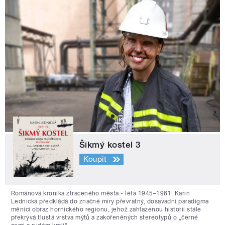
Šikmý kostel 3
Koupit
Románová kronika ztraceného města - léta 1945–1961. Karin
Lednická předkládá do značné míry převratný, dosavadní paradigma
měnící obraz hornického regionu, jehož zahlazenou historii stále
překrývá tlustá vrstva mýtů a zakořeněných stereotypů o „černé