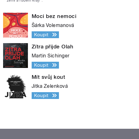
zemi a rudém kraji“.
Moci bez nemoci
Šárka Volemanová
Koupit
Zítra přijde Olah
Martin Sichinger
Koupit
Mít svůj kout
Jitka Zelenková
Koupit