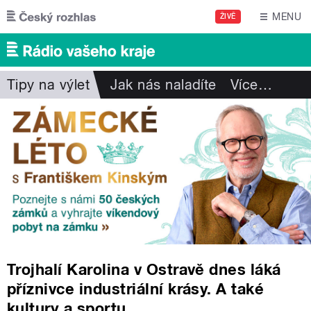
Přejít k hlavnímu obsahu
MENU
ŽIVĚ
Tipy na výlet
Jak nás naladíte
Více
…
Trojhalí Karolina v Ostravě dnes láká
příznivce industriální krásy. A také
kultury a sportu