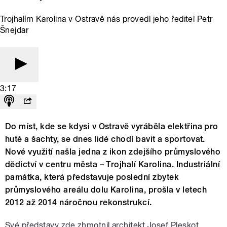
Trojhalím Karolina v Ostravě nás provedl jeho ředitel Petr
Šnejdar
3:17
Do míst, kde se kdysi v Ostravě vyráběla elektřina pro
hutě a šachty, se dnes lidé chodí bavit a sportovat.
Nové využití našla jedna z ikon zdejšího průmyslového
dědictví v centru města – Trojhalí Karolina. Industriální
památka, která představuje poslední zbytek
průmyslového areálu dolu Karolina, prošla v letech
2012 až 2014 náročnou rekonstrukcí.
Své představy zde zhmotnil architekt Josef Pleskot,