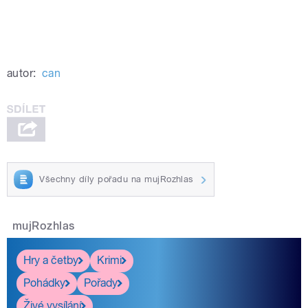
autor:
can
Všechny díly pořadu na mujRozhlas
mujRozhlas
Hry a četby
Krimi
Pohádky
Pořady
Živé vysílání