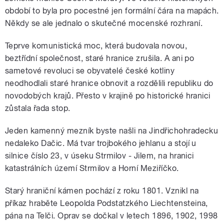
období to byla pro pocestné jen formální čára na mapách.
Někdy se ale jednalo o skutečné mocenské rozhraní.
Teprve komunistická moc, která budovala novou,
beztřídní společnost, staré hranice zrušila. A ani po
sametové revoluci se obyvatelé české kotliny
neodhodlali staré hranice obnovit a rozdělili republiku do
novodobých krajů. Přesto v krajině po historické hranici
zůstala řada stop.
Jeden kamenný mezník byste našli na Jindřichohradecku
nedaleko Dačic. Má tvar trojbokého jehlanu a stojí u
silnice číslo 23, v úseku Strmilov - Jilem, na hranici
katastrálních území Strmilov a Horní Meziříčko.
Starý hraniční kámen pochází z roku 1801. Vznikl na
příkaz hraběte Leopolda Podstatzkého Liechtensteina,
pána na Telči. Oprav se dočkal v letech 1896, 1902, 1998