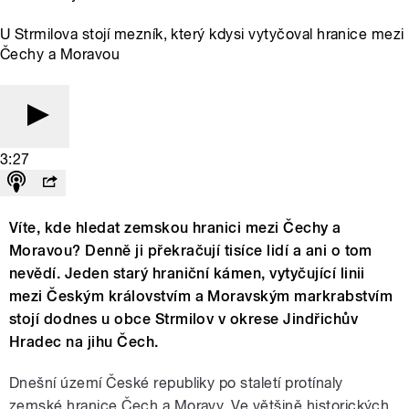
U Strmilova stojí mezník, který kdysi vytyčoval hranice mezi
Čechy a Moravou
3:27
Víte, kde hledat zemskou hranici mezi Čechy a
Moravou? Denně ji překračují tisíce lidí a ani o tom
nevědí. Jeden starý hraniční kámen, vytyčující linii
mezi Českým královstvím a Moravským markrabstvím
stojí dodnes u obce Strmilov v okrese Jindřichův
Hradec na jihu Čech.
Dnešní území České republiky po staletí protínaly
zemské hranice Čech a Moravy. Ve většině historických