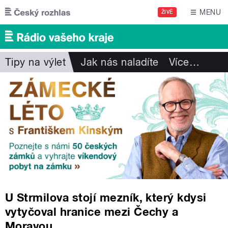
Přejít k hlavnímu obsahu
MENU
ŽIVĚ
Tipy na výlet
Jak nás naladíte
Více
…
U Strmilova stojí mezník, který kdysi
vytyčoval hranice mezi Čechy a
Moravou