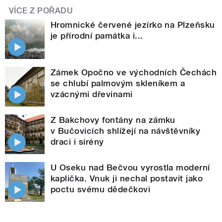
VÍCE Z POŘADU
Hromnické červené jezírko na Plzeňsku
je přírodní památka i...
Zámek Opočno ve východních Čechách
se chlubí palmovým skleníkem a
vzácnými dřevinami
Z Bakchovy fontány na zámku
v Bučovicích shlížejí na návštěvníky
draci i sirény
U Oseku nad Bečvou vyrostla moderní
kaplička. Vnuk ji nechal postavit jako
poctu svému dědečkovi