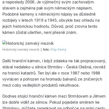
a naposledy 2006. Je výjimečný svým zachovalým
stavem a zejména pak svým německým nápisem.
Podobné kameny s německými nápisy se důsledně
rozbíjely v letech 1919 a 1945, obvykle bez ohledu na
jejich historickou hodnotu. Důvod, proč zrovna tento
kámen zůstal ušetřen, není přesně znám.
Historický zemský mezník
|
foto:
Filip Černý
Další hraniční kámen, i když zdaleka ne tak propracovaný,
stával nedaleko u silnice Strmilov - Česká Olešná, rovněž
na hranici katastrů. Ten byl ale v roce 1987 nebo 1988
vyvrácen a pohozen na hromadu balvanů ze zničených
mezí coby vedlejších produktů rekultivace.
Dodnes stojící hraniční kámen mezi Strmilovem a Jilmem
lze dobře vidět ze silnice. Pokud pojedete směrem ke
Strmilovu, můžete zaparkovat na odbočce na polní cestu