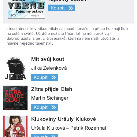
Koupit
Lincolnův ostrov nikdo nikdy na mapě nenašel, a přece ho znají lidé
na celém světě. Už déle než sto třicet let na něm prožívají
dobrodružství s pěticí trosečníků, kteří na něm našli útočiště, a
hlavně nejedno tajemství.
Mít svůj kout
Jitka Zelenková
Koupit
Zítra přijde Olah
Martin Sichinger
Koupit
Klukoviny Uršuly Klukové
Uršula Kluková – Patrik Rozehnal