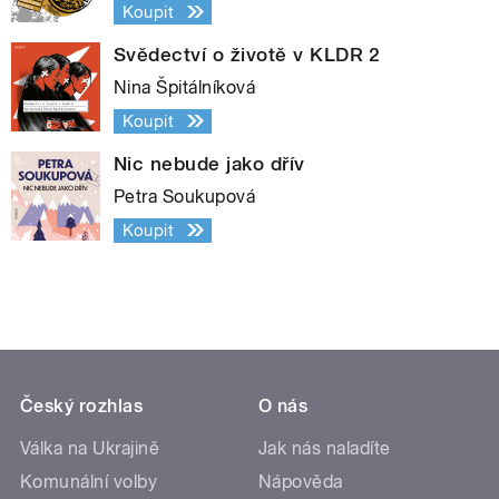
Koupit
Svědectví o životě v KLDR 2
Nina Špitálníková
Koupit
Nic nebude jako dřív
Petra Soukupová
Koupit
Český rozhlas
O nás
Válka na Ukrajině
Jak nás naladíte
Komunální volby
Nápověda