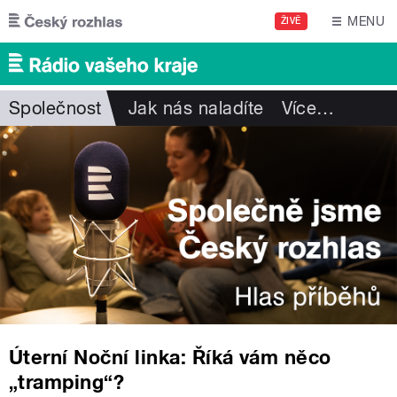
Přejít k hlavnímu obsahu
MENU
ŽIVĚ
Společnost
Jak nás naladíte
Více
…
Úterní Noční linka: Říká vám něco
„tramping“?