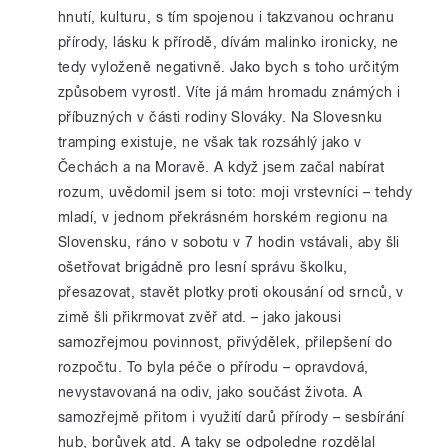
hnutí, kulturu, s tím spojenou i takzvanou ochranu
přírody, lásku k přírodě, dívám malinko ironicky, ne
tedy vyloženě negativně. Jako bych s toho určitým
způsobem vyrostl. Víte já mám hromadu známých i
příbuzných v části rodiny Slováky. Na Slovesnku
tramping existuje, ne však tak rozsáhlý jako v
Čechách a na Moravě. A když jsem začal nabírat
rozum, uvědomil jsem si toto: moji vrstevníci – tehdy
mladí, v jednom překrásném horském regionu na
Slovensku, ráno v sobotu v 7 hodin vstávali, aby šli
ošetřovat brigádně pro lesní správu školku,
přesazovat, stavět plotky proti okousání od srnců, v
zimě šli přikrmovat zvěř atd. – jako jakousi
samozřejmou povinnost, přivýdělek, přilepšení do
rozpočtu. To byla péče o přírodu – opravdová,
nevystavovaná na odiv, jako součást života. A
samozřejmě přitom i využití darů přírody – sesbírání
hub, borůvek atd. A taky se odpoledne rozdělal