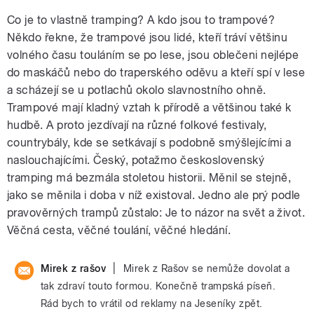
Co je to vlastně tramping? A kdo jsou to trampové?
Někdo řekne, že trampové jsou lidé, kteří tráví většinu
volného času touláním se po lese, jsou oblečeni nejlépe
do maskáčů nebo do traperského oděvu a kteří spí v lese
a scházejí se u potlachů okolo slavnostního ohně.
Trampové mají kladný vztah k přírodě a většinou také k
hudbě. A proto jezdívají na různé folkové festivaly,
countrybály, kde se setkávají s podobně smýšlejícími a
naslouchajícími. Český, potažmo československý
tramping má bezmála stoletou historii. Měnil se stejně,
jako se měnila i doba v níž existoval. Jedno ale prý podle
pravověrných trampů zůstalo: Je to názor na svět a život.
Věčná cesta, věčné toulání, věčné hledání.
|
Mirek z rašov
Mirek z Rašov se nemůže dovolat a
tak zdraví touto formou. Konečně trampská píseň.
Rád bych to vrátil od reklamy na Jeseníky zpět.