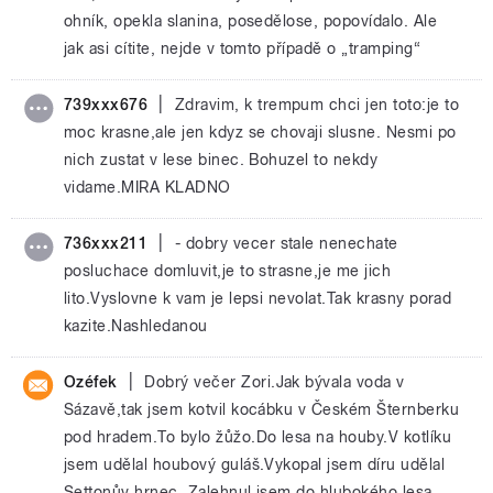
ohník, opekla slanina, posedělose, popovídalo. Ale
jak asi cítite, nejde v tomto případě o „tramping“
|
739xxx676
Zdravim, k trempum chci jen toto:je to
moc krasne,ale jen kdyz se chovaji slusne. Nesmi po
nich zustat v lese binec. Bohuzel to nekdy
vidame.MIRA KLADNO
|
736xxx211
- dobry vecer stale nenechate
posluchace domluvit,je to strasne,je me jich
lito.Vyslovne k vam je lepsi nevolat.Tak krasny porad
kazite.Nashledanou
|
Ozéfek
Dobrý večer Zori.Jak bývala voda v
Sázavě,tak jsem kotvil kocábku v Českém Šternberku
pod hradem.To bylo žůžo.Do lesa na houby.V kotlíku
jsem udělal houbový guláš.Vykopal jsem díru udělal
Settonův hrnec. Zalehnul jsem do hlubokého lesa