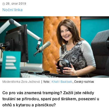
26. únor 2019
Noční linka
Moderátorka Zora Ježková
|
foto:
Khalil Baalbaki
,
Český rozhlas
Co pro vás znamená tramping? Zažili jste někdy
toulání se přírodou, spaní pod širákem, posezení u
ohňů s kytarou a písničkou?