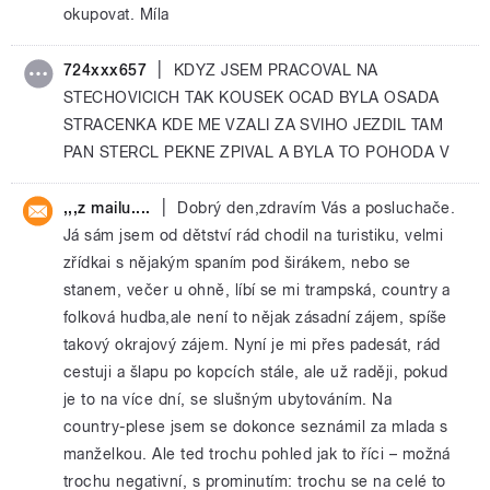
okupovat. Míla
|
724xxx657
KDYZ JSEM PRACOVAL NA
STECHOVICICH TAK KOUSEK OCAD BYLA OSADA
STRACENKA KDE ME VZALI ZA SVIHO JEZDIL TAM
PAN STERCL PEKNE ZPIVAL A BYLA TO POHODA V
|
,,,z mailu....
Dobrý den,zdravím Vás a posluchače.
Já sám jsem od dětství rád chodil na turistiku, velmi
zřídkai s nějakým spaním pod širákem, nebo se
stanem, večer u ohně, líbí se mi trampská, country a
folková hudba,ale není to nějak zásadní zájem, spíše
takový okrajový zájem. Nyní je mi přes padesát, rád
cestuji a šlapu po kopcích stále, ale už raději, pokud
je to na více dní, se slušným ubytováním. Na
country-plese jsem se dokonce seznámil za mlada s
manželkou. Ale ted trochu pohled jak to říci – možná
trochu negativní, s prominutím: trochu se na celé to