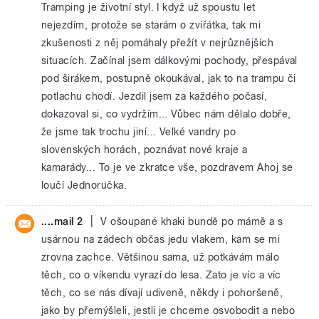
Tramping je životní styl. I když už spoustu let
nejezdím, protože se starám o zvířátka, tak mi
zkušenosti z něj pomáhaly přežít v nejrůznějších
situacích. Začínal jsem dálkovými pochody, přespával
pod širákem, postupně okoukával, jak to na trampu či
potlachu chodí. Jezdil jsem za každého počasí,
dokazoval si, co vydržím... Vůbec nám dělalo dobře,
že jsme tak trochu jiní... Velké vandry po
slovenských horách, poznávat nové kraje a
kamarády... To je ve zkratce vše, pozdravem Ahoj se
loučí Jednoručka.
|
....mail 2
V ošoupané khaki bundě po mámě a s
usárnou na zádech občas jedu vlakem, kam se mi
zrovna zachce. Většinou sama, už potkávám málo
těch, co o víkendu vyrazí do lesa. Zato je víc a víc
těch, co se nás dívají udiveně, někdy i pohoršeně,
jako by přemýšleli, jestli je chceme osvobodit a nebo