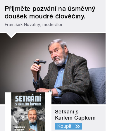
Přijměte pozvání na úsměvný
doušek moudré člověčiny.
František Novotný, moderátor
Setkání s
Karlem Čapkem
Koupit