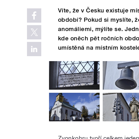
Víte, že v Česku existuje mí
období? Pokud si myslíte, že
anomáliemi, mýlíte se. Jedn
kde oněch pět ročních obdo
umístěná na místním kostele
Zvonkohru tvoří celkem jeden