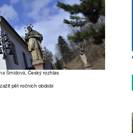
řina Šmídová
, Český rozhlas
zažít pět ročních období