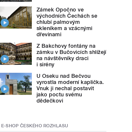
Zámek Opočno ve
východních Čechách se
chlubí palmovým
skleníkem a vzácnými
dřevinami
Z Bakchovy fontány na
zámku v Bučovicích shlížejí
na návštěvníky draci
i sirény
U Oseku nad Bečvou
vyrostla moderní kaplička.
Vnuk ji nechal postavit
jako poctu svému
dědečkovi
E-SHOP ČESKÉHO ROZHLASU