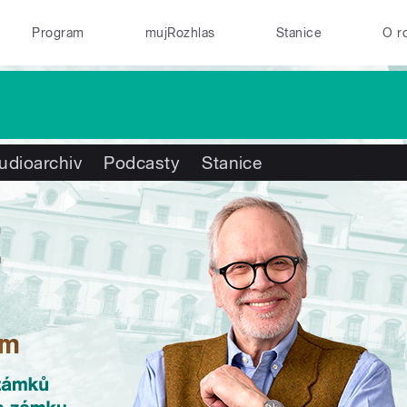
Program
mujRozhlas
Stanice
O r
udioarchiv
Podcasty
Stanice