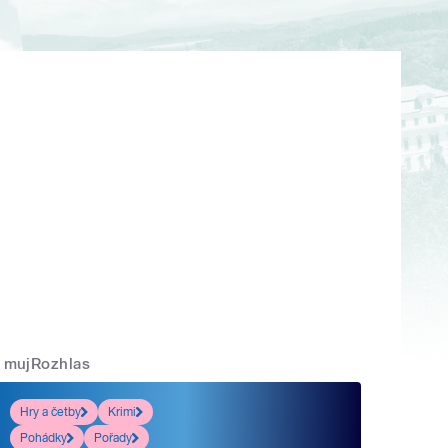
mujRozhlas
Hry a četby
Krimi
Pohádky
Pořady