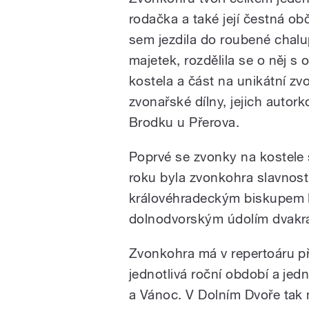
rodačka a také její čestná o
sem jezdila do roubené chalu
majetek, rozdělila se o něj s
kostela a část na unikátní z
zvonařské dílny, jejich auto
Brodku u Přerova.
Poprvé se zvonky na kostele 
roku byla zvonkohra slavnos
královéhradeckým biskupem 
dolnodvorským údolím dvakrá
Zvonkohra má v repertoáru př
jednotlivá roční období a je
a Vánoc. V Dolním Dvoře tak 