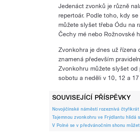
Jedenáct zvonků je různě nal
repertoár. Podle toho, kdy se
můžete slyšet třeba Ódu na r
Čechy mé nebo Rožnovské h
Zvonkohra je dnes už řízena di
znamená především pravidelně
Zvonkohru můžete slyšet od p
sobotu a neděli v 10, 12 a 17
SOUVISEJÍCÍ PŘÍSPĚVKY
Novojičínské náměstí rozeznívá čtyřikrá
Tajemnou zvonkohru ve Frýdlantu hlídá sk
V Polné se v předvánočním shonu můžet