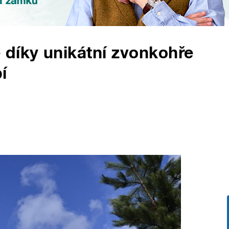
 díky unikátní zvonkohře
í