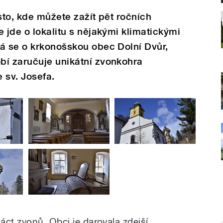
sto, kde můžete zažít pět ročních
 jde o lokalitu s nějakými klimatickými
á se o krkonošskou obec Dolní Dvůr,
bí zaručuje unikátní zvonkohra
 sv. Josefa.
áct zvonů. Obci je darovala zdejší