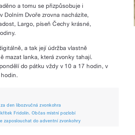
aděno a tomu se přizpůsobuje i
 v Dolním Dvoře zrovna nacházíte,
adost, Largo, píseň Čechy krásné,
odiny.
gitálně, a tak její údržba vlastně
 mazat lanka, která zvonky tahají.
ondělí do pátku vždy v 10 a 17 hodin, v
 hodin.
t za den libozvučná zvonkohra
řítek Fridolín. Občas místní pozlobí
e zaposlouchat do adventní zvonkohry