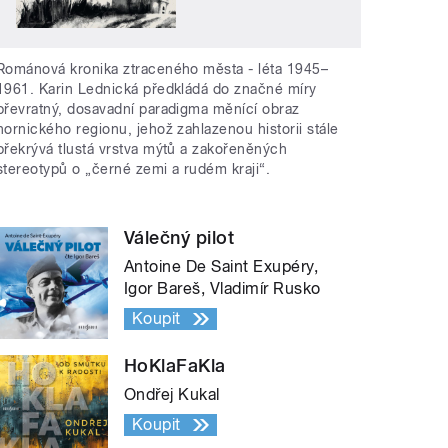
Románová kronika ztraceného města - léta 1945–
1961. Karin Lednická předkládá do značné míry
převratný, dosavadní paradigma měnící obraz
hornického regionu, jehož zahlazenou historii stále
překrývá tlustá vrstva mýtů a zakořeněných
stereotypů o „černé zemi a rudém kraji“.
Válečný pilot
Antoine De Saint Exupéry,
Igor Bareš, Vladimír Rusko
Koupit
HoKlaFaKla
Ondřej Kukal
Koupit