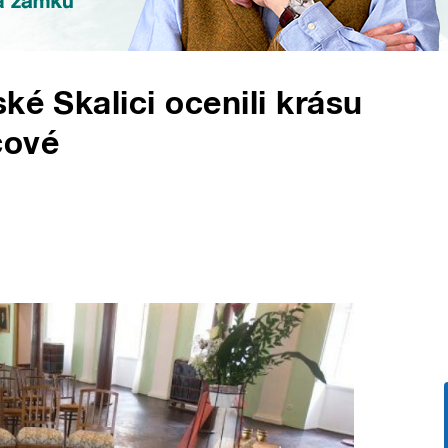
ké Skalici ocenili krásu
cové