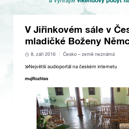
V Jiřinkovém sále v Čes
mladičké Boženy Něm
8. září 2016
Česko – země neznámá
Největší audioportál na českém internetu