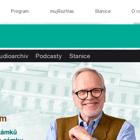
Program
mujRozhlas
Stanice
O r
udioarchiv
Podcasty
Stanice