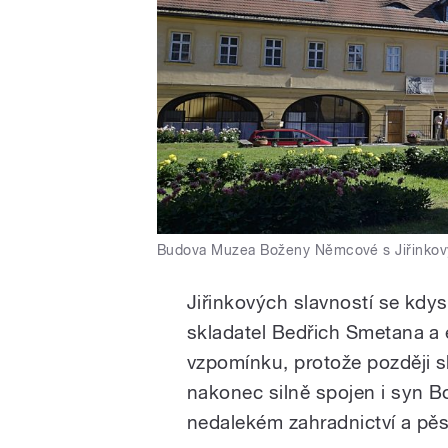
Budova Muzea Boženy Němcové s Jiřinkov
Jiřinkových slavností se kdys
skladatel Bedřich Smetana a
vzpomínku, protože později slo
nakonec silně spojen i syn B
nedalekém zahradnictví a pěst