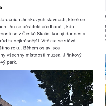
tí
doročních Jiřinkových slavností, které se
ch jiřin se pěstitelé předháněli, kdo
avnosti se v České Skalici konají dodnes a
drůd tu nejkrásnější. Vítězka se stává
štího roku. Během oslav jsou
ny všechny místnosti muzea, Jiřinkový
kový park.