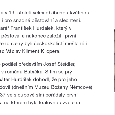
la v 19. století velmi oblíbenou květinou,
e i pro snadné pěstování a šlechtění.
farář František Hurdálek, který v
y pěstoval a nakonec založil i první
eho členy byli českoskaličtí měšťané i
lad Václav Kliment Klicpera.
 podílel především Josef Steidler,
é v románu Babička. S tím se prý
 páter Hurdálek dohodl, že pro jeho
 budově (dnešním Muzeu Boženy Němcové)
37 ve sloupové síni pořádaly první
es, na kterém byla královnou zvolena