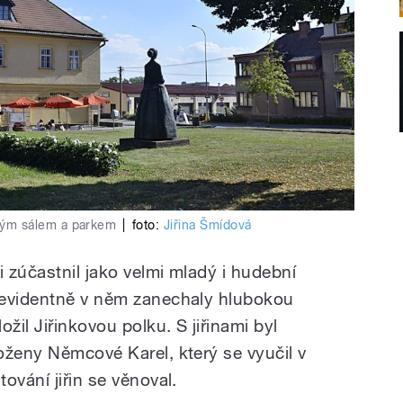
ým sálem a parkem
|
foto:
Jiřina Šmídová
i zúčastnil jako velmi mladý i hudební
 evidentně v něm zanechaly hlubokou
žil Jiřinkovou polku. S jiřinami byl
oženy Němcové Karel, který se vyučil v
ování jiřin se věnoval.