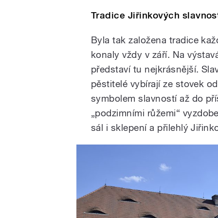
Tradice Jiřinkových slavnos
Byla tak založena tradice kaž
konaly vždy v září. Na výstavá
představí tu nejkrásnější. Sl
pěstitelé vybírají ze stovek o
symbolem slavností až do pří
„podzimními růžemi“ vyzdobe
sál i sklepení a přilehlý Jiřin