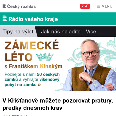
Přejít k hlavnímu obsahu
MENU
ŽIVĚ
Tipy na výlet
Jak nás naladíte
Více
…
V Křišťanově můžete pozorovat pratury,
předky dnešních krav