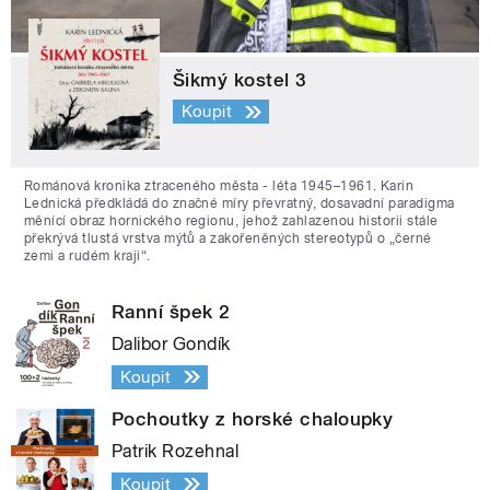
Šikmý kostel 3
Koupit
Románová kronika ztraceného města - léta 1945–1961. Karin
Lednická předkládá do značné míry převratný, dosavadní paradigma
měnící obraz hornického regionu, jehož zahlazenou historii stále
překrývá tlustá vrstva mýtů a zakořeněných stereotypů o „černé
zemi a rudém kraji“.
Ranní špek 2
Dalibor Gondík
Koupit
Pochoutky z horské chaloupky
Patrik Rozehnal
Koupit