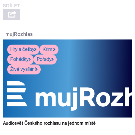
mujRozhlas
Hry a četby
Krimi
Pohádky
Pořady
Živé vysílání
Audiosvět Českého rozhlasu na jednom místě