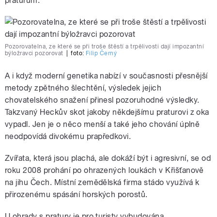
praturům.
Pozorovatelna, ze které se při troše štěstí a trpělivosti dají impozantní
býložravci pozorovat
|
foto:
Filip Černý
A i když moderní genetika nabízí v současnosti přesnější
metody zpětného šlechtění, výsledek jejich
chovatelského snažení přinesl pozoruhodné výsledky.
Takzvaný Heckův skot jakoby někdejšímu praturovi z oka
vypadl. Jen je o něco menší a také jeho chování úplně
neodpovídá divokému prapředkovi.
Zvířata, která jsou plachá, ale dokáží být i agresivní, se od
roku 2008 prohání po ohrazených loukách v Křišťanově
na jihu Čech. Místní zemědělská firma stádo využívá k
přirozenému spásání horských porostů.
U ohrady s pratury je pro turisty vybudována