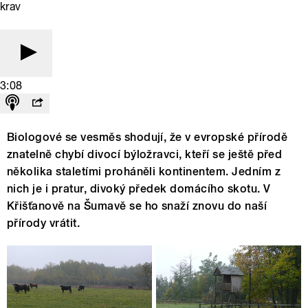
krav
3:08
Biologové se vesměs shodují, že v evropské přírodě
znatelně chybí divocí býložravci, kteří se ještě před
několika staletími proháněli kontinentem. Jedním z
nich je i pratur, divoký předek domácího skotu. V
Křišťanově na Šumavě se ho snaží znovu do naší
přírody vrátit.