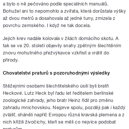
a bylo o ně pečováno podle speciálních manuálů.
Bohužel ani to nepomohlo a zvířata, která dorůstala výšky
až dvou metrů a dosahovala až jedné tuny, zmizela z
povrchu zemského. I když ne tak docela.
Jejich krev nadále kolovala v žilách domácího skotu. A
tak se ve 20. století objevily snahy zpětným šlechtěním
znovu mohutného přežvýkavce vzkřísit a vrátit do
přírody.
Chovatelství praturů s pozoruhodnými výsledky
Stěžejními osobami šlechtitelského úsilí byli bratři
Heckové. Lutz Heck byl řadu let ředitelem berlínské
zoologické zahrady, jeho bratr Heinz řídil pro změnu
zahradu mnichovskou. Nejprve spolu, později pak i každý
zvlášť, sháněli napříč Evropou různá kravská plemena a z
nich křížili živočichy, kteří se měli co nejvíce podobat