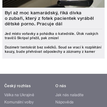
Byl až moc kamarádský, říká dívka
o zubaři, který z fotek pacientek vyráběl
dětské porno. Pracuje dál
Jed místo voňavky a pohádka o katedrále. Útok ruských
travičů Skripal přežil, pak zmizel
Dozimetr tentokrát bez svědků. Soud se vrací k rozplétání
kauzy, bude přehrávat odposlechy a záznamy z kamer
Český rozhlas
O nás
Válka na Ukrajině
Jak nás naladíte
Komunální volby
Nápověda