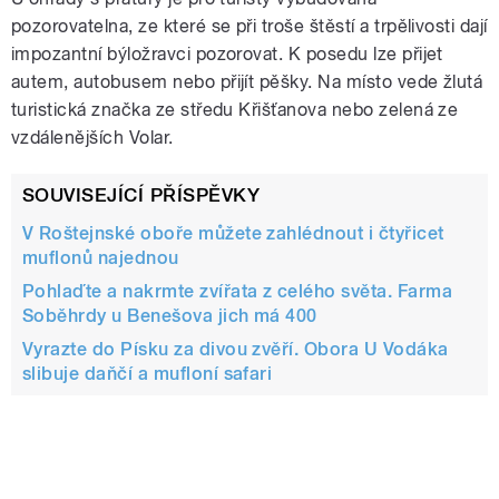
pozorovatelna, ze které se při troše štěstí a trpělivosti dají
impozantní býložravci pozorovat. K posedu lze přijet
autem, autobusem nebo přijít pěšky. Na místo vede žlutá
turistická značka ze středu Křišťanova nebo zelená ze
vzdálenějších Volar.
SOUVISEJÍCÍ PŘÍSPĚVKY
V Roštejnské oboře můžete zahlédnout i čtyřicet
muflonů najednou
Pohlaďte a nakrmte zvířata z celého světa. Farma
Soběhrdy u Benešova jich má 400
Vyrazte do Písku za divou zvěří. Obora U Vodáka
slibuje daňčí a mufloní safari