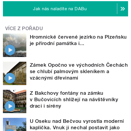
Jak nás naladíte na DABu
VÍCE Z POŘADU
Hromnické červené jezírko na Plzeňsku
je přírodní památka i...
Zámek Opočno ve východních Čechách
se chlubí palmovým skleníkem a
vzácnými dřevinami
Z Bakchovy fontány na zámku
v Bučovicích shlížejí na návštěvníky
draci i sirény
U Oseku nad Bečvou vyrostla moderní
kaplička. Vnuk ji nechal postavit jako