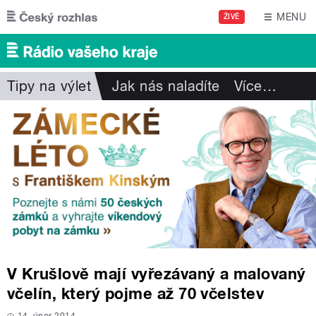
Přejít k hlavnímu obsahu
MENU
ŽIVĚ
Tipy na výlet
Jak nás naladíte
Více
…
V Krušlově mají vyřezávaný a malovaný
včelín, který pojme až 70 včelstev