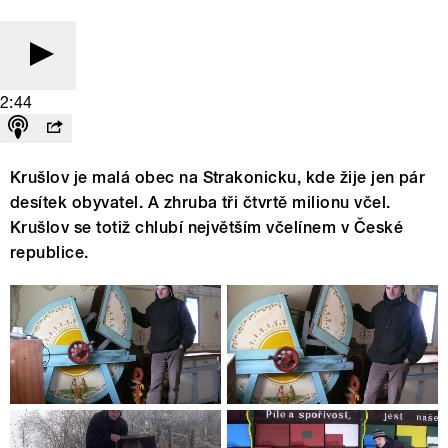
2:44
Krušlov je malá obec na Strakonicku, kde žije jen pár
desítek obyvatel. A zhruba tři čtvrtě milionu včel.
Krušlov se totiž chlubí největším včelínem v České
republice.