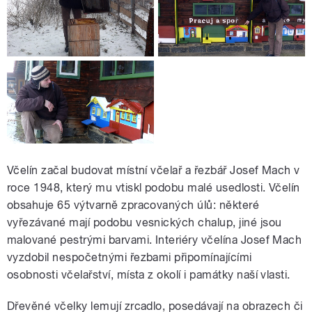
Včelín začal budovat místní včelař a řezbář Josef Mach v
roce 1948, který mu vtiskl podobu malé usedlosti. Včelín
obsahuje 65 výtvarně zpracovaných úlů: některé
vyřezávané mají podobu vesnických chalup, jiné jsou
malované pestrými barvami. Interiéry včelína Josef Mach
vyzdobil nespočetnými řezbami připomínajícími
osobnosti včelařství, místa z okolí i památky naší vlasti.
Dřevěné včelky lemují zrcadlo, posedávají na obrazech či