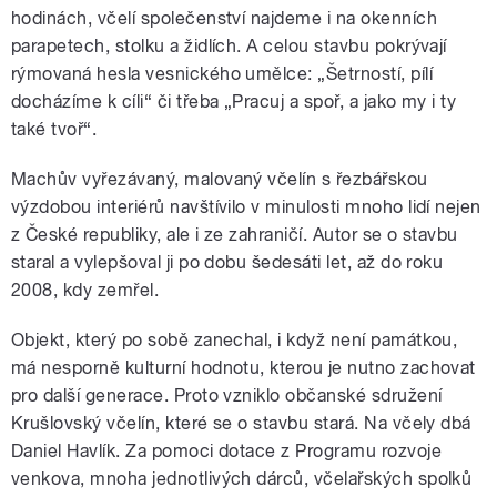
hodinách, včelí společenství najdeme i na okenních
parapetech, stolku a židlích. A celou stavbu pokrývají
rýmovaná hesla vesnického umělce: „Šetrností, pílí
docházíme k cíli“ či třeba „Pracuj a spoř, a jako my i ty
také tvoř“.
Machův vyřezávaný, malovaný včelín s řezbářskou
výzdobou interiérů navštívilo v minulosti mnoho lidí nejen
z České republiky, ale i ze zahraničí. Autor se o stavbu
staral a vylepšoval ji po dobu šedesáti let, až do roku
2008, kdy zemřel.
Objekt, který po sobě zanechal, i když není památkou,
má nesporně kulturní hodnotu, kterou je nutno zachovat
pro další generace. Proto vzniklo občanské sdružení
Krušlovský včelín, které se o stavbu stará. Na včely dbá
Daniel Havlík. Za pomoci dotace z Programu rozvoje
venkova, mnoha jednotlivých dárců, včelařských spolků