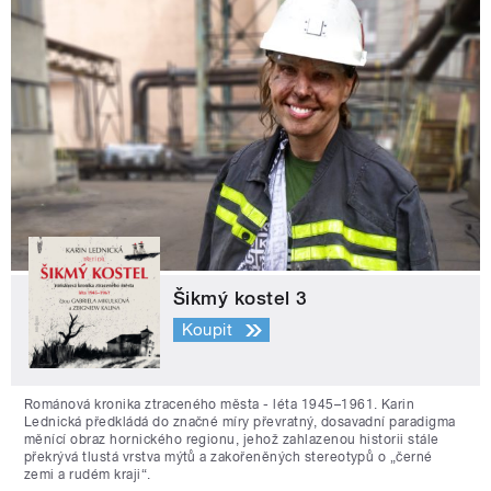
Šikmý kostel 3
Koupit
Románová kronika ztraceného města - léta 1945–1961. Karin
Lednická předkládá do značné míry převratný, dosavadní paradigma
měnící obraz hornického regionu, jehož zahlazenou historii stále
překrývá tlustá vrstva mýtů a zakořeněných stereotypů o „černé
zemi a rudém kraji“.