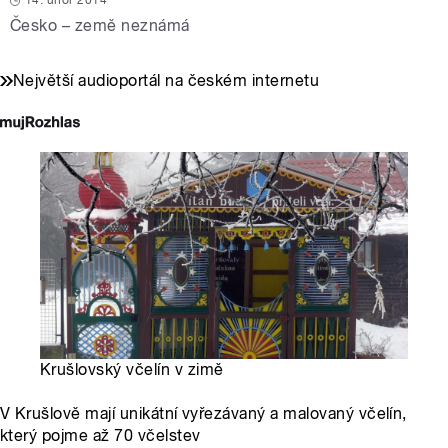
14. únor 2014
Česko – země neznámá
Největší audioportál na českém internetu
Krušlovský včelín v zimě
V Krušlově mají unikátní vyřezávaný a malovaný včelín,
který pojme až 70 včelstev