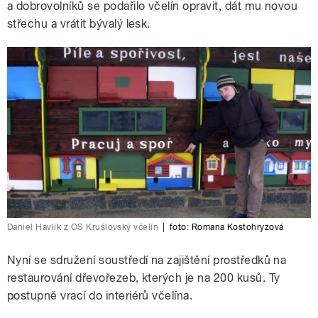
a dobrovolníků se podařilo včelín opravit, dát mu novou
střechu a vrátit bývalý lesk.
Daniel Havlík z OS Krušlovský včelín
|
foto:
Romana Kostohryzová
Nyní se sdružení soustředí na zajištění prostředků na
restaurování dřevořezeb, kterých je na 200 kusů. Ty
postupně vrací do interiérů včelína.