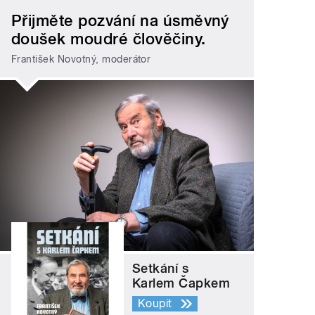
Přijměte pozvání na úsměvný
doušek moudré člověčiny.
František Novotný, moderátor
Setkání s
Karlem Čapkem
Koupit