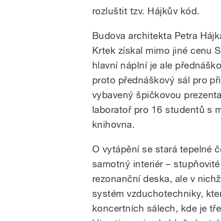
rozluštit tzv. Hájkův kód.
Budova architekta Petra Hájk
Krtek získal mimo jiné cenu S
hlavní náplní je ale přednášk
proto přednáškový sál pro při
vybavený špičkovou prezenta
laboratoř pro 16 studentů s 
knihovna.
O vytápění se stará tepelné č
samotný interiér – stupňovité
rezonanční deska, ale v nichž 
systém vzduchotechniky, kter
koncertních sálech, kde je tř