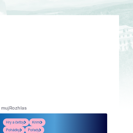
mujRozhlas
Hry a četby
Krimi
Pohádky
Pořady