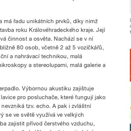
a má řadu unikátních prvků, díky nimž
tavba roku Královéhradeckého kraje. Její
ová činnost a osvěta. Nachází se v ní
bližně 80 osob, včetně 2 až 5 vozíčkářů,
ční a nahrávací technikou, malá
mikroskopy a stereolupami, malá galerie a
erpadlo. Výbornou akustiku zajištuje
 lavice pro posluchače, které fungují jako
nevzniká tzv. echo. A pak i zvláštní
ý se ve světě využívá ve velkých
eba zajistit přívod čerstvého vzduchu,