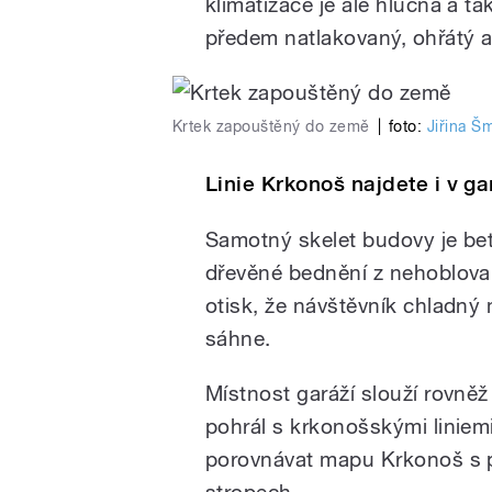
klimatizace je ale hlučná a t
předem natlakovaný, ohřátý a
Krtek zapouštěný do země
|
foto:
Jiřina Š
Linie Krkonoš najdete i v ga
Samotný skelet budovy je bet
dřevěné bednění z nehoblova
otisk, že návštěvník chladný 
sáhne.
Místnost garáží slouží rovněž
pohrál s krkonošskými liniemi
porovnávat mapu Krkonoš s p
stropech.