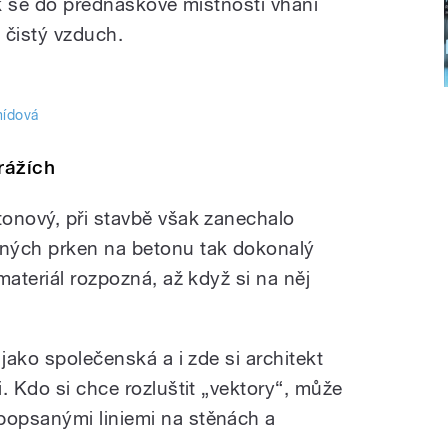
ak se do přednáškové místnosti vhání
 čistý vzduch.
mídová
rážích
onový, při stavbě však zanechalo
ných prken na betonu tak dokonalý
materiál rozpozná, až když si na něj
 jako společenská a i zde si architekt
. Kdo si chce rozluštit „vektory“, může
opsanými liniemi na stěnách a