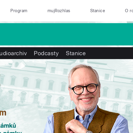
Program
mujRozhlas
Stanice
O r
udioarchiv
Podcasty
Stanice