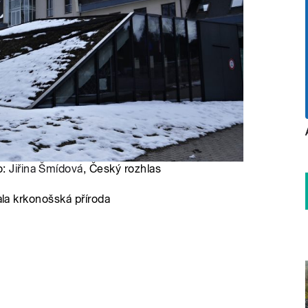
o:
Jiřina Šmídová
, Český rozhlas
ala krkonošská příroda