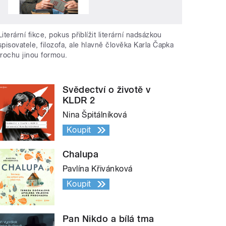
Literární fikce, pokus přiblížit literární nadsázkou
spisovatele, filozofa, ale hlavně člověka Karla Čapka
trochu jinou formou.
Svědectví o životě v
KLDR 2
Nina Špitálníková
Koupit
Chalupa
Pavlína Křivánková
Koupit
Pan Nikdo a bílá tma