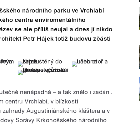
šského národního parku ve Vrchlabí
kého centra enviromentálního
ázev se ale příliš neujal a dnes jí nikdo
chitekt Petr Hájek totiž budovu zčásti
tečně nenápadná – a tak znělo i zadání.
centru Vrchlabí, v blízkosti
 zahrady Augustiniánského kláštera a v
 budovy Správy Krkonošského národního