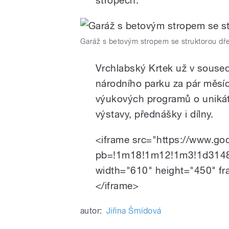
Garáž s betovým stropem se struktorou dř
Vrchlabský Krtek už v souse
národního parku za pár měsí
výukových programů o unikátn
výstavy, přednášky i dílny.
<iframe src="https://www.g
pb=!1m18!1m12!1m3!1d314
width="610" height="450" fr
</iframe>
autor:
Jiřina Šmídová