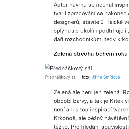
Autor návrhu se nechal insp
tvar i zpracování se nakonec 
designerů, stavitelů i laické
splynutí s okolím podtrhuje i
daří rozchodníkům, tedy krko
Zelená střecha během roku
Přednáškový sál
|
foto:
Jiřina Šmídová
Zelená ale není jen zelená.
období barvy, a tak je Krtek 
není ani s tou inspirací tvar
Krkonoš, ale běžný návštěvník
těžko. Pro hledání souvislost