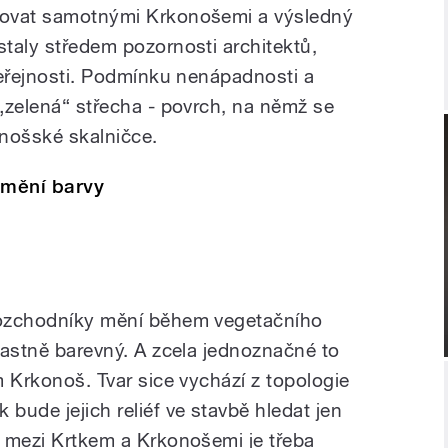
irovat samotnými Krkonošemi a výsledný
staly středem pozornosti architektů,
 veřejnosti. Podmínku nenápadnosti a
 „zelená“ střecha - povrch, na němž se
nošské skalničce.
 mění barvy
 Rozchodníky mění během vegetačního
vlastně barevný. A zcela jednoznačné to
em Krkonoš. Tvar sice vychází z topologie
 bude jejich reliéf ve stavbě hledat jen
í mezi Krtkem a Krkonošemi je třeba