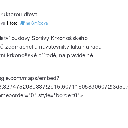
eva
|
foto:
Jiřina Šmídová
dství budovy Správy Krkonošského
ců zdomácněl a návštěvníky láká na řadu
í krkonošské přírodě, na pravidelné
oogle.com/maps/embed?
8.8274752089837!2d15.607116058306072!3d50
ameborder="0" style="border:0">