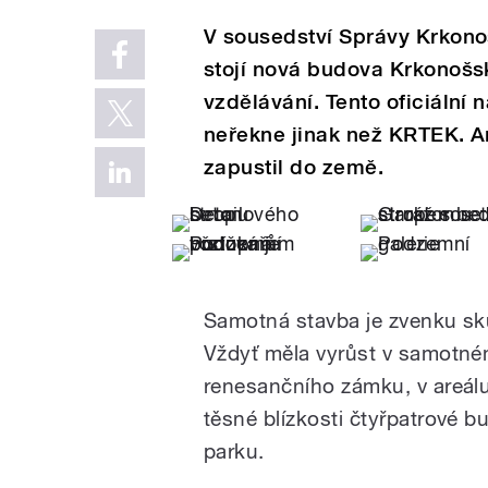
V sousedství Správy Krkono
stojí nová budova Krkonošs
vzdělávání. Tento oficiální n
neřekne jinak než KRTEK. Ar
zapustil do země.
Samotná stavba je zvenku sku
Vždyť měla vyrůst v samotném 
renesančního zámku, v areálu
těsné blízkosti čtyřpatrové
parku.