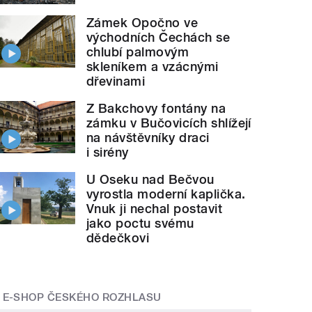
Zámek Opočno ve
východních Čechách se
chlubí palmovým
skleníkem a vzácnými
dřevinami
Z Bakchovy fontány na
zámku v Bučovicích shlížejí
na návštěvníky draci
i sirény
U Oseku nad Bečvou
vyrostla moderní kaplička.
Vnuk ji nechal postavit
jako poctu svému
dědečkovi
E-SHOP ČESKÉHO ROZHLASU