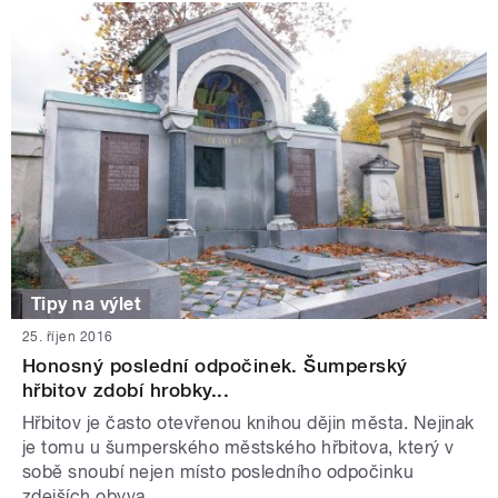
Tipy na výlet
25. říjen 2016
Honosný poslední odpočinek. Šumperský
hřbitov zdobí hrobky...
Hřbitov je často otevřenou knihou dějin města. Nejinak
je tomu u šumperského městského hřbitova, který v
sobě snoubí nejen místo posledního odpočinku
zdejších obyva...