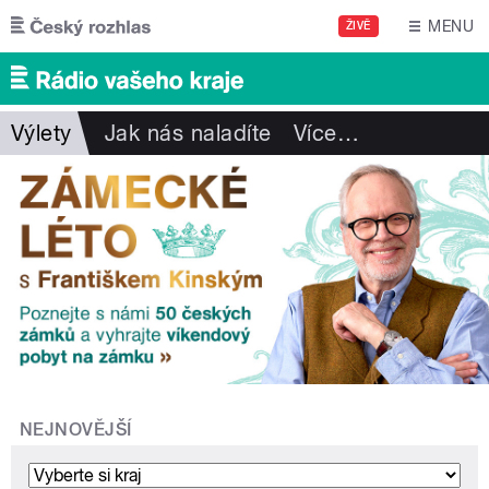
Přejít k hlavnímu obsahu
MENU
ŽIVĚ
Výlety
Jak nás naladíte
Více
…
NEJNOVĚJŠÍ