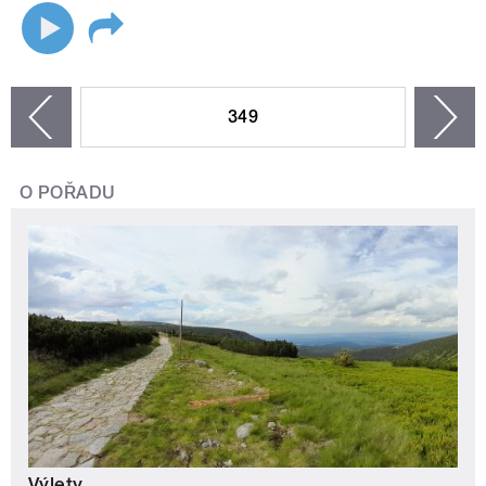
STRÁNKY
349
n
zí
O POŘADU
Výlety