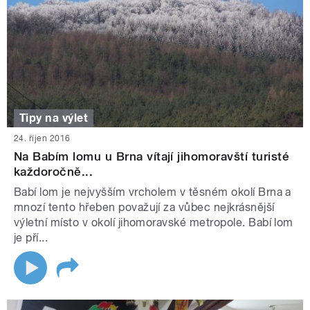
Tipy na výlet
24. říjen 2016
Na Babím lomu u Brna vítají jihomoravští turisté
každoročně...
Babí lom je nejvyšším vrcholem v těsném okolí Brna a
mnozí tento hřeben považují za vůbec nejkrásnější
výletní místo v okolí jihomoravské metropole. Babí lom
je pří...