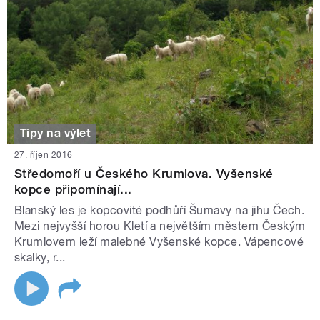
Tipy na výlet
27. říjen 2016
Středomoří u Českého Krumlova. Vyšenské
kopce připomínají...
Blanský les je kopcovité podhůří Šumavy na jihu Čech.
Mezi nejvyšší horou Kletí a největším městem Českým
Krumlovem leží malebné Vyšenské kopce. Vápencové
skalky, r...