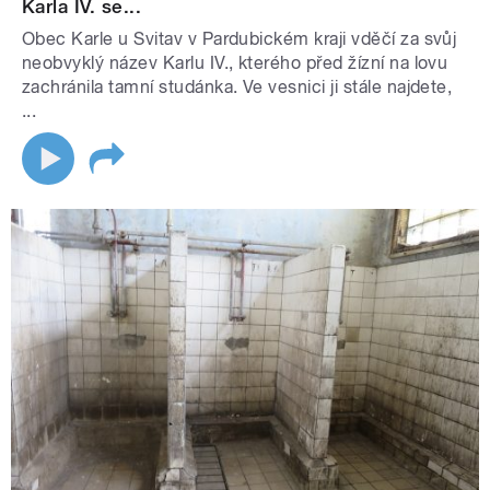
Karla IV. se...
Obec Karle u Svitav v Pardubickém kraji vděčí za svůj
neobvyklý název Karlu IV., kterého před žízní na lovu
zachránila tamní studánka. Ve vesnici ji stále najdete,
...