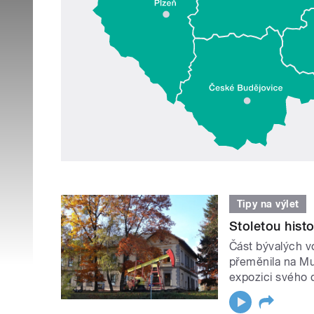
Tipy na výlet
Stoletou histo
Část bývalých v
přeměnila na Mu
expozici svého 