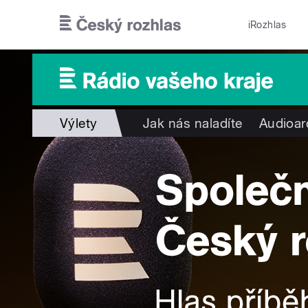
Přejít k hlavnímu obsahu
iRozhlas
Výlety
Jak nás naladíte
Audioar