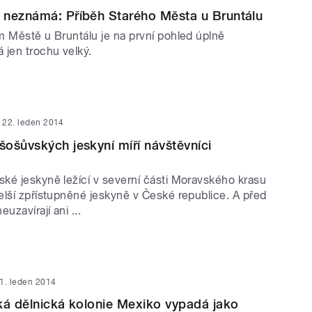
 neznámá: Příběh Starého Města u Bruntálu
m Městě u Bruntálu je na první pohled úplně
 jen trochu velký.
22. leden 2014
ošůvských jeskyní míří návštěvníci
ké jeskyně ležící v severní části Moravského krasu
elší zpřístupněné jeskyně v České republice. A před
uzavírají ani ...
1. leden 2014
ká dělnická kolonie Mexiko vypadá jako