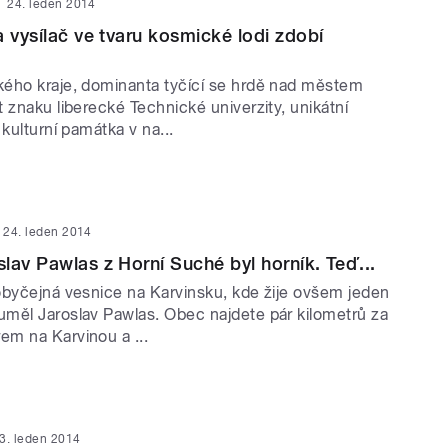
24. leden 2014
a vysílač ve tvaru kosmické lodi zdobí
ého kraje, dominanta tyčící se hrdě nad městem
 znaku liberecké Technické univerzity, unikátní
 kulturní památka v na...
24. leden 2014
lav Pawlas z Horní Suché byl horník. Teď...
obyčejná vesnice na Karvinsku, kde žije ovšem jeden
měl Jaroslav Pawlas. Obec najdete pár kilometrů za
m na Karvinou a ...
3. leden 2014