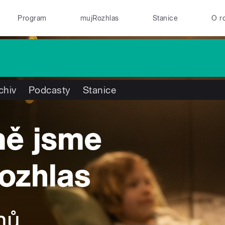
Program
mujRozhlas
Stanice
O r
chiv
Podcasty
Stanice