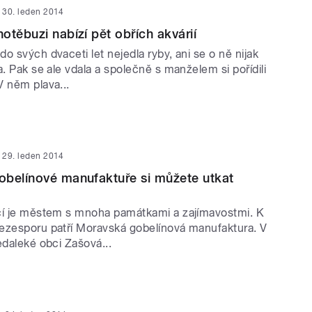
30. leden 2014
otěbuzi nabízí pět obřích akvárií
o svých dvaceti let nejedla ryby, ani se o ně nijak
a. Pak se ale vdala a společně s manželem si pořídili
V něm plava...
29. leden 2014
obelínové manufaktuře si můžete utkat
čí je městem s mnoha památkami a zajímavostmi. K
ezesporu patří Moravská gobelínová manufaktura. V
edaleké obci Zašová...