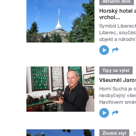
Aktuální dění
Horský hotel 
vrchol...
Symbol Libereck
Liberec, součást
objekt a národní
Tipy na výlet
Všeuměl Jaros
Horní Suchá je 
neobyčejný všeu
Havířovem směre
Životní styl
2