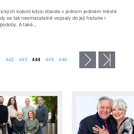
nických kolonií kdysi stávala v jednom jediném městě
dy se tak nesmazatelně vepsaly do její historie i
podoby. A také...
1
442
443
444
445
446
následující ›
poslední