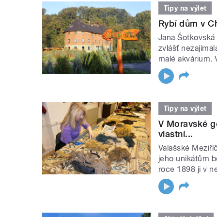
Tipy na výlet
Rybí dům v Ch
Jana Šotkovská d
zvlášť nezajímal
malé akvárium. 
Tipy na výlet
V Moravské g
vlastní...
Valašské Meziří
jeho unikátům b
roce 1898 ji v n