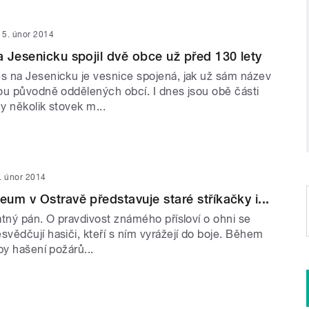
5. únor 2014
 Jesenicku spojil dvě obce už před 130 lety
 na Jesenicku je vesnice spojená, jak už sám název
ou původně oddělených obcí. I dnes jsou obě části
y několik stovek m...
. únor 2014
um v Ostravě představuje staré stříkačky i...
atný pán. O pravdivost známého přísloví o ohni se
vědčují hasiči, kteří s ním vyrážejí do boje. Během
by hašení požárů...