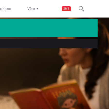
ozhlase
Více
ŽIVĚ