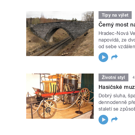
Tipy na výlet
Černý most na
Hradec-Nová Ves
napovídá, ze dv
od sebe vzdálen
Životní styl
4
Hasičské muze
Dobrý sluha, šp
dennodenně přes
staletí se způso