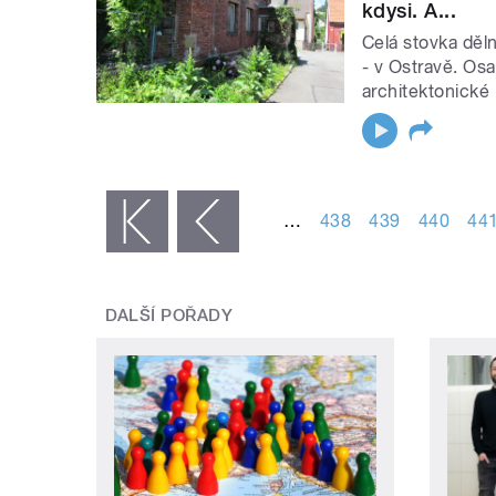
kdysi. A...
Celá stovka děl
- v Ostravě. Osa
architektonické 
STRÁNKY
…
438
439
440
44
« první
‹ předchozí
DALŠÍ POŘADY