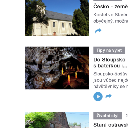
Česko - země
Kostel ve Staré
obyčejný, možná
Tipy na výlet
Do Sloupsko-š
s baterkou i...
Sloupsko-šošůvs
jsou vůbec nejd
návštěvníky se ne
Životní styl
2
Stará ostravs