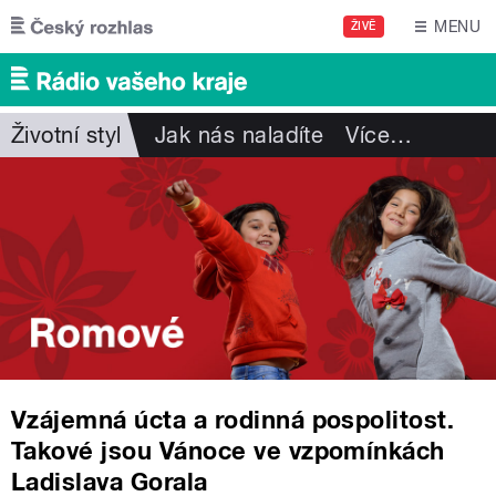
Přejít k hlavnímu obsahu
MENU
ŽIVĚ
Životní styl
Jak nás naladíte
Více
…
Vzájemná úcta a rodinná pospolitost.
Takové jsou Vánoce ve vzpomínkách
Ladislava Gorala