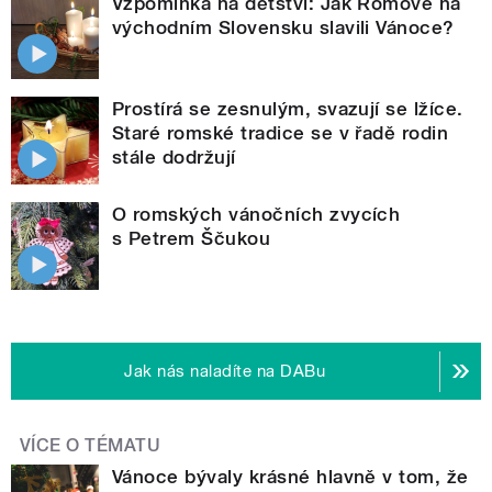
Vzpomínka na dětství: Jak Romové na
východním Slovensku slavili Vánoce?
Prostírá se zesnulým, svazují se lžíce.
Staré romské tradice se v řadě rodin
stále dodržují
O romských vánočních zvycích
s Petrem Ščukou
Jak nás naladíte na DABu
VÍCE O TÉMATU
Vánoce bývaly krásné hlavně v tom, že