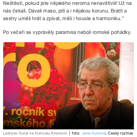
Neštěstí, pokud jste nějakého neroma nenavštívili! Už na
nás čekali. Dávali maso, pití a i nějakou korunu. Bratři a
sestry uměli hrát a zpívat, měli i housle a harmoniku.”
Po večeři se vyprávěly paramisa neboli romské pohádky.
Ladislav Goral na festivalu Khamoro
|
foto:
Jana Šustová
,
Český rozhlas