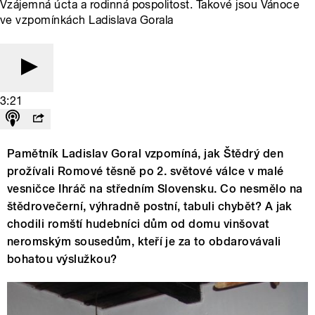
Vzájemná úcta a rodinná pospolitost. Takové jsou Vánoce
ve vzpomínkách Ladislava Gorala
3:21
Pamětník Ladislav Goral vzpomíná, jak Štědrý den
prožívali Romové těsně po 2. světové válce v malé
vesničce Ihráč na středním Slovensku. Co nesmělo na
štědrovečerní, výhradně postní, tabuli chybět? A jak
chodili romští hudebníci dům od domu vinšovat
neromským sousedům, kteří je za to obdarovávali
bohatou výslužkou?