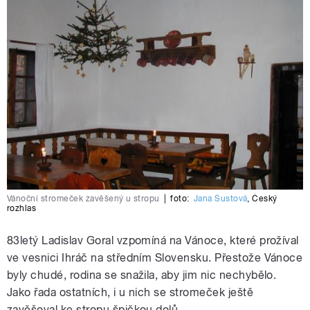
Vánoční stromeček zavěšený u stropu
|
foto:
Jana Šustová
,
Český
rozhlas
83letý Ladislav Goral vzpomíná na Vánoce, které prožíval
ve vesnici Ihráč na středním Slovensku. Přestože Vánoce
byly chudé, rodina se snažila, aby jim nic nechybělo.
Jako řada ostatních, i u nich se stromeček ještě
zavěšoval ke stropu špičkou dolů.