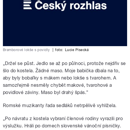
Bramborové lokše s povidly
|
foto:
Lucie Písecká
„Držel se půst. Jedlo se až po půlnoci, protože nejdřív se
šlo do kostela. Žádné maso. Moje babička dbala na to,
aby byly bobaľky s mákem nebo lokše s tvarohem. A
samozřejmě nesměly chybět makové, tvarohové a
povidlové záviny. Maso byl drahý špás.”
Romské muzikanty řada sedláků netrpělivě vyhlížela.
„Po návratu z kostela vybraní členové rodiny vyrazili pro
výslužku. Hráli po domech slovenské vánoční písničky.