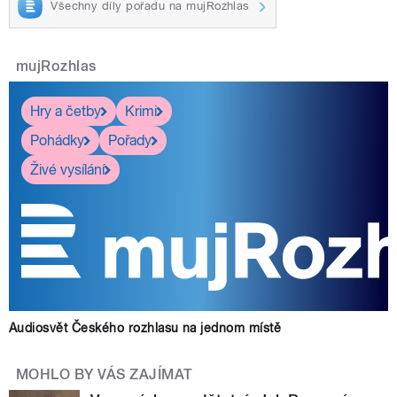
Všechny díly pořadu na mujRozhlas
mujRozhlas
Hry a četby
Krimi
Pohádky
Pořady
Živé vysílání
Audiosvět Českého rozhlasu na jednom místě
MOHLO BY VÁS ZAJÍMAT