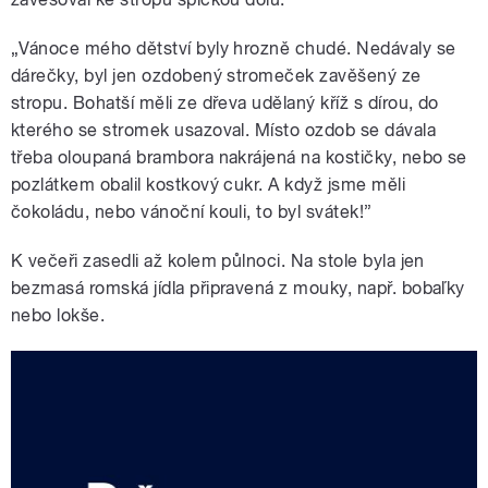
„Vánoce mého dětství byly hrozně chudé. Nedávaly se
dárečky, byl jen ozdobený stromeček zavěšený ze
stropu. Bohatší měli ze dřeva udělaný kříž s dírou, do
kterého se stromek usazoval. Místo ozdob se dávala
třeba oloupaná brambora nakrájená na kostičky, nebo se
pozlátkem obalil kostkový cukr. A když jsme měli
čokoládu, nebo vánoční kouli, to byl svátek!”
K večeři zasedli až kolem půlnoci. Na stole byla jen
bezmasá romská jídla připravená z mouky, např. bobaľky
nebo lokše.