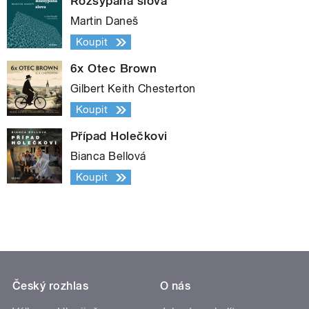
Rozsypaná slova
Martin Daneš
Koupit
6x Otec Brown
Gilbert Keith Chesterton
Koupit
Případ Holečkovi
Bianca Bellová
Koupit
Český rozhlas
O nás