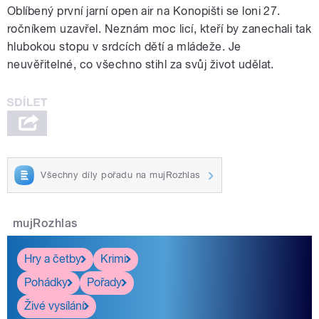
Oblíbený první jarní open air na Konopišti se loni 27.
ročníkem uzavřel. Neznám moc licí, kteří by zanechali tak
hlubokou stopu v srdcích dětí a mládeže. Je
neuvěřitelné, co všechno stihl za svůj život udělat.
Všechny díly pořadu na mujRozhlas
mujRozhlas
Hry a četby
Krimi
Pohádky
Pořady
Živé vysílání