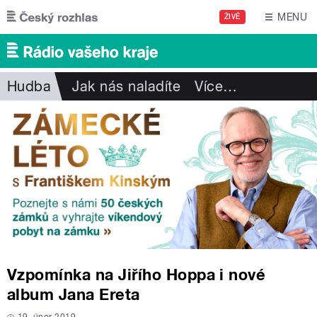
Přejít k hlavnímu obsahu
MENU
ŽIVĚ
Hudba
Jak nás naladíte
Více
…
Vzpomínka na Jiřího Hoppa i nové
album Jana Ereta