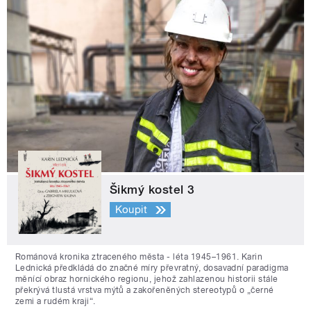
Šikmý kostel 3
Koupit
Románová kronika ztraceného města - léta 1945–1961. Karin
Lednická předkládá do značné míry převratný, dosavadní paradigma
měnící obraz hornického regionu, jehož zahlazenou historii stále
překrývá tlustá vrstva mýtů a zakořeněných stereotypů o „černé
zemi a rudém kraji“.