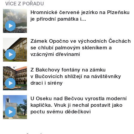
VÍCE Z POŘADU
Hromnické červené jezírko na Plzeňsku
je přírodní památka i...
Zámek Opočno ve východních Čechách
se chlubí palmovým skleníkem a
vzácnými dřevinami
Z Bakchovy fontány na zámku
v Bučovicích shlížejí na návštěvníky
draci i sirény
U Oseku nad Bečvou vyrostla moderní
kaplička. Vnuk ji nechal postavit jako
poctu svému dědečkovi