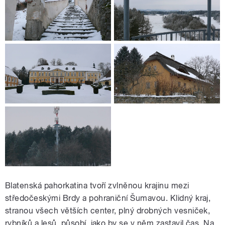
Blatenská pahorkatina tvoří zvlněnou krajinu mezi
středočeskými Brdy a pohraniční Šumavou. Klidný kraj,
stranou všech větších center, plný drobných vesniček,
rybníků a lesů, působí, jako by se v něm zastavil čas. Na