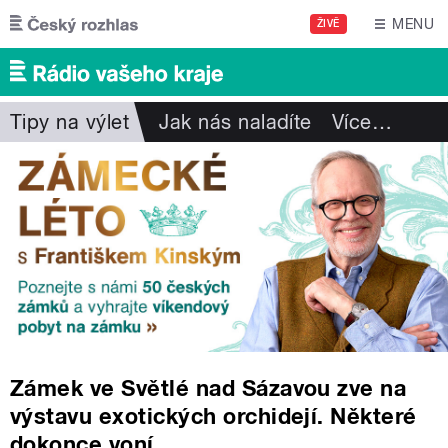
Přejít k hlavnímu obsahu
MENU
ŽIVĚ
Tipy na výlet
Jak nás naladíte
Více
…
Zámek ve Světlé nad Sázavou zve na
výstavu exotických orchidejí. Některé
dokonce voní