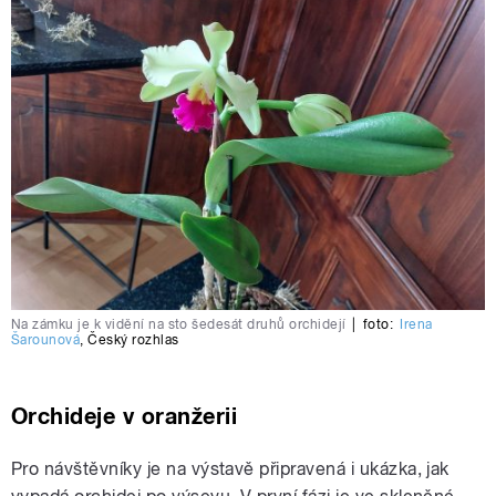
Na zámku je k vidění na sto šedesát druhů orchidejí
|
foto:
Irena
Šarounová
,
Český rozhlas
Orchideje v oranžerii
Pro návštěvníky je na výstavě připravená i ukázka, jak