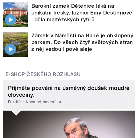
Barokní zámek Dětenice láká na
unikátní fresky, ložnici Emy Destinnové
i děla maltézských rytířů
Zámek v Náměšti na Hané je obklopený
parkem. Do všech čtyř světových stran
z něj vedou lipové aleje
E-SHOP ČESKÉHO ROZHLASU
Přijměte pozvání na úsměvný doušek moudré
člověčiny.
František Novotný, moderátor