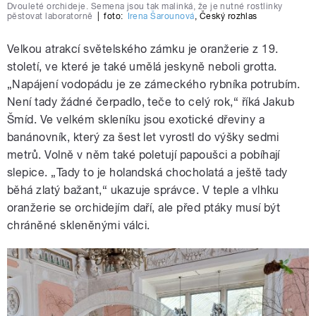
Dvouleté orchideje. Semena jsou tak malinká, že je nutné rostlinky
pěstovat laboratorně
|
foto:
Irena Šarounová
,
Český rozhlas
Velkou atrakcí světelského zámku je oranžerie z 19.
století, ve které je také umělá jeskyně neboli grotta.
„Napájení vodopádu je ze zámeckého rybníka potrubím.
Není tady žádné čerpadlo, teče to celý rok,“ říká Jakub
Šmíd. Ve velkém skleníku jsou exotické dřeviny a
banánovník, který za šest let vyrostl do výšky sedmi
metrů. Volně v něm také poletují papoušci a pobíhají
slepice. „Tady to je holandská chocholatá a ještě tady
běhá zlatý bažant,“ ukazuje správce. V teple a vlhku
oranžerie se orchidejím daří, ale před ptáky musí být
chráněné skleněnými válci.