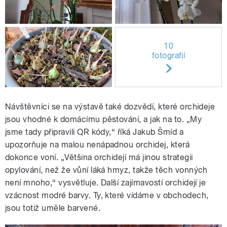
10
fotografií
Návštěvníci se na výstavě také dozvědí, které orchideje
jsou vhodné k domácímu pěstování, a jak na to. „My
jsme tady připravili QR kódy,“ říká Jakub Šmíd a
upozorňuje na malou nenápadnou orchidej, která
dokonce voní. „Většina orchidejí má jinou strategii
opylování, než že vůní láká hmyz, takže těch vonných
není mnoho,“ vysvětluje. Další zajímavostí orchidejí je
vzácnost modré barvy. Ty, které vídáme v obchodech,
jsou totiž uměle barvené.