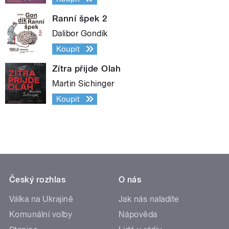
Ranní špek 2
Dalibor Gondík
Koupit
Zítra přijde Olah
Martin Sichinger
Koupit
Český rozhlas
O nás
Válka na Ukrajině
Jak nás naladíte
Komunální volby
Nápověda