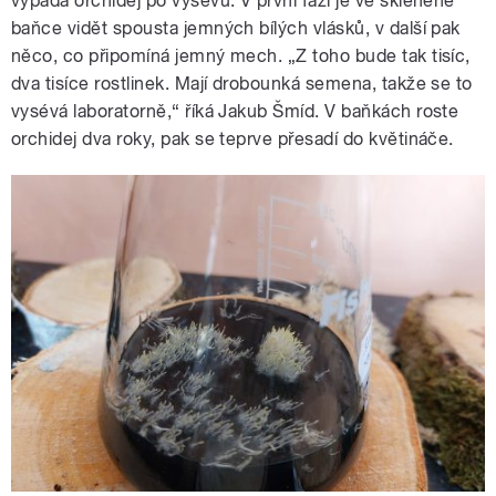
vypadá orchidej po výsevu. V první fázi je ve skleněné
baňce vidět spousta jemných bílých vlásků, v další pak
něco, co připomíná jemný mech. „Z toho bude tak tisíc,
dva tisíce rostlinek. Mají drobounká semena, takže se to
vysévá laboratorně,“ říká Jakub Šmíd. V baňkách roste
orchidej dva roky, pak se teprve přesadí do květináče.