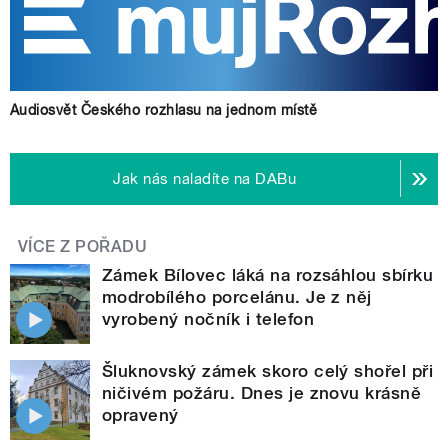
Audiosvět Českého rozhlasu na jednom místě
Jak nás naladíte na DABu
VÍCE Z POŘADU
Zámek Bílovec láká na rozsáhlou sbírku
modrobílého porcelánu. Je z něj
vyrobený nočník i telefon
Šluknovský zámek skoro celý shořel při
ničivém požáru. Dnes je znovu krásně
opravený