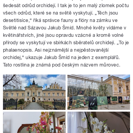
šedesát odrůd orchidejí. I tak je to jen malý zlomek počtu
všech odrůd, které se na světě vyskytují. „Těch jsou
desetitisíce,“ říká správce fauny a flóry na zámku ve
Světlé nad Sázavou Jakub Šmíd. Mnohé květy vídáme v
květinářstvích, jiné jsou opravdu vzácné a kromě volné
přírody se vyskytují ve sbírkách sběratelů orchidejí. „To je
phalaenopsis. Asi nejznámější a nejpěstovanější
orchidej,“ ukazuje Jakub Šmíd na jeden z exemplářů.
Tato rostlina je známá pod českým názvem můrovec.