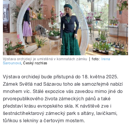
Výstava orchidejí je umístěná v komnatách zámku
|
foto:
Irena
Šarounová
,
Český rozhlas
Výstava orchidejí bude přístupná do 18. května 2025.
Zámek Světlá nad Sázavou toho ale samozřejmě nabízí
mnohem víc. Stálé expozice vás zavedou mimo jiné do
prvorepublikového života zámeckých pánů a také
představí krásu evropského skla. K návštěvě zve i
šestnáctihektarový zámecký park s altány, lavičkami,
tůňkou s lekníny a čertovým mostem.