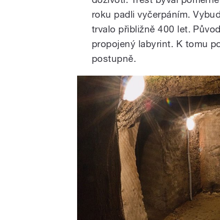
roku padli vyčerpáním. Vybu
trvalo přibližně 400 let. Pů
propojený labyrint. K tomu p
postupně.