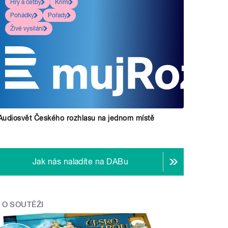
Hry a četby
Krimi
Pohádky
Pořady
Živé vysílání
Audiosvět Českého rozhlasu na jednom místě
Jak nás naladíte na DABu
O SOUTĚŽI