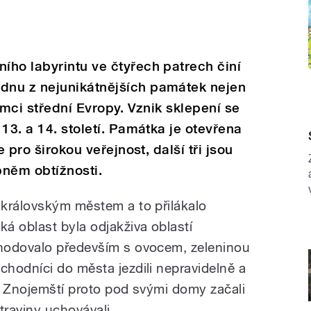
ho labyrintu ve čtyřech patrech činí
dnu z nejunikátnějších památek nejen
ámci střední Evropy. Vznik sklepení se
13. a 14. století. Památka je otevřena
e pro širokou veřejnost, další tři jsou
pněm obtížnosti.
královským městem a to přilákalo
 oblast byla odjakživa oblastí
hodovalo především s ovocem, zeleninou
hodníci do města jezdili nepravidelně a
. Znojemští proto pod svými domy začali
traviny uchovávali.