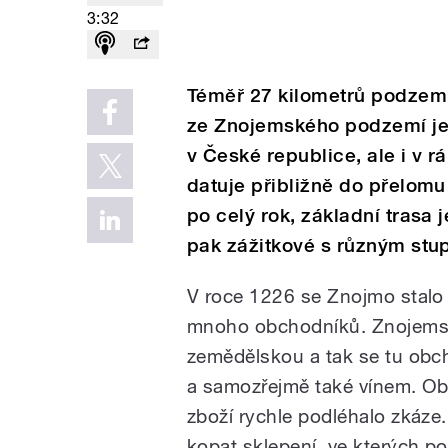
3:32
Téměř 27 kilometrů podzemní
ze Znojemského podzemí je
v České republice, ale i v r
datuje přibližně do přelomu 
po celý rok, základní trasa j
pak zážitkové s různým stu
V roce 1226 se Znojmo stalo 
mnoho obchodníků. Znojemská
zemědělskou a tak se tu obc
a samozřejmě také vínem. Obc
zboží rychle podléhalo zkáze
kopat sklepení, ve kterých po