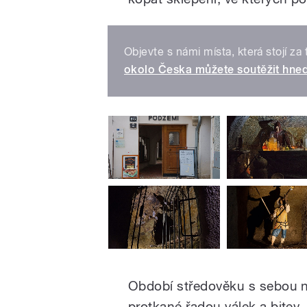
Objevte s námi místa, která stojí za 
okolo Česka můžete soutěžit hned
Období středověku s sebou n
protkané řadou válek a bitev.