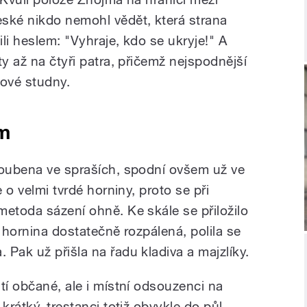
ké nikdo nemohl vědět, která strana
ili heslem: "Vyhraje, kdo se ukryje!" A
ty až na čtyři patra, přičemž nejspodnější
dové studny.
m
loubena ve spraších, spodní ovšem už ve
e o velmi tvrdé horniny, proto se při
metoda sázení ohně. Ke skále se přiložilo
a hornina dostatečně rozpálená, polila se
Pak už přišla na řadu kladiva a majzlíky.
tí občané, ale i místní odsouzenci na
krátký, trestanci totiž obvykle do půl