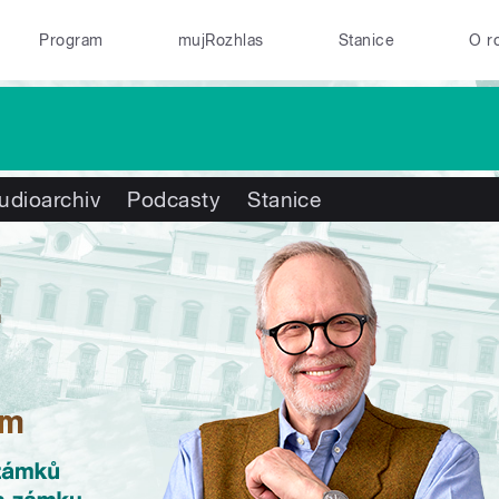
Program
mujRozhlas
Stanice
O r
udioarchiv
Podcasty
Stanice