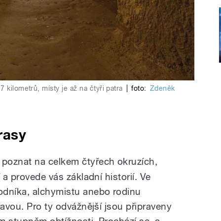
 kilometrů, místy je až na čtyři patra
|
foto:
Zdeněk
rasy
poznat na celkem čtyřech okruzích,
 a provede vás základní historií. Ve
odníka, alchymistu anebo rodinu
řavou. Pro ty odvážnější jsou připraveny
ým stupněm obtížnosti. Prochází se, a