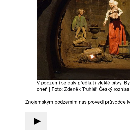
V podzemí se daly přečkat i vleklé bitvy. 
oheň | Foto:
Zdeněk Truhlář
, Český rozhlas
Znojemským podzemím nás provedl průvodce M