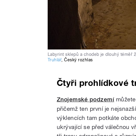
Labyrint sklepů a chodeb je dlouhý téměř 27
Truhlář
,
Český rozhlas
Čtyři prohlídkové t
Znojemské podzemí
můžete 
přičemž ten první je nejsnazší
výklencích tam potkáte obch
ukrývající se před válečnou v
tři trasy adrenalinové s různ