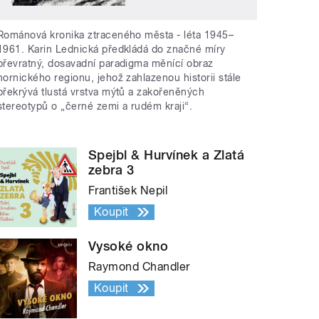
Románová kronika ztraceného města - léta 1945–
1961. Karin Lednická předkládá do značné míry
převratný, dosavadní paradigma měnící obraz
hornického regionu, jehož zahlazenou historii stále
překrývá tlustá vrstva mýtů a zakořeněných
stereotypů o „černé zemi a rudém kraji“.
Spejbl & Hurvínek a Zlatá
zebra 3
František Nepil
Koupit
Vysoké okno
Raymond Chandler
Koupit