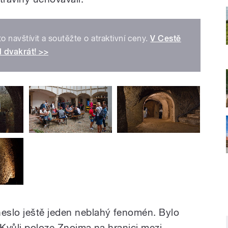
to navštívit a soutěžte o atraktivní ceny.
V Cestě
 dvakrát! >>
eslo ještě jeden neblahý fenomén. Bylo
 Kvůli poloze Znojma na hranici mezi