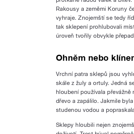
Rakousy a zeměmi Koruny čes
vyhraje. Znojemští se tedy říd
tak sklepení prohlubovali mís
úroveň tvořily obvykle přepa
Ohněm nebo klíne
Vrchní patra sklepů jsou vyh
skále z žuly a ortuly. Jedná s
hloubení používala převážně 
dřevo a zapálilo. Jakmile byl
studenou vodou a popraskala. 
Sklepy hloubili nejen znojemš
doživotí. Trest býval poměrně 