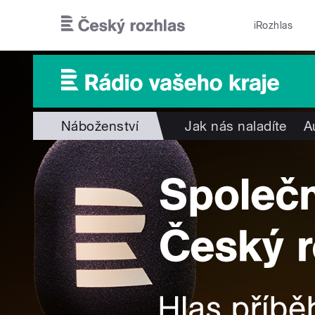
Přejít k hlavnímu obsahu
iRozhlas
Náboženství
Jak nás naladíte
A