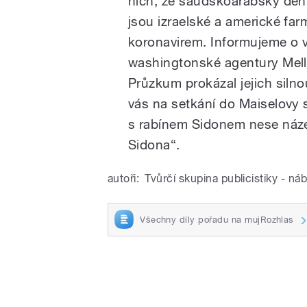
nich, že saudskoarabský dení
jsou izraelské a americké f
koronavirem. Informujeme o 
washingtonské agentury Mel
Průzkum prokázal jejich siln
vás na setkání do Maiselovy 
s rabínem Sidonem nese název
Sidona“.
autoři:
Tvůrčí skupina publicistiky - ná
Všechny díly pořadu na mujRozhlas