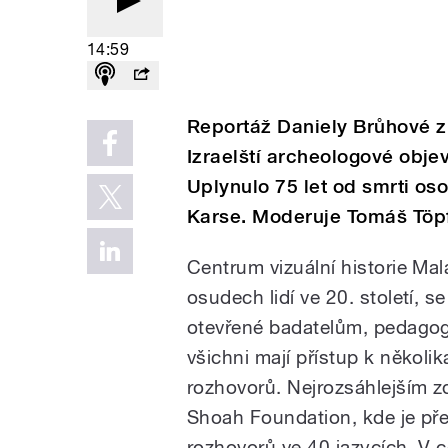
14:59
Reportáž Daniely Brůhové z 
Izraelští archeologové obje
Uplynulo 75 let od smrti oso
Karse. Moderuje Tomáš Töpf
Centrum vizuální historie Ma
osudech lidí ve 20. století, 
otevřené badatelům, pedagogů
všichni mají přístup k několi
rozhovorů. Nejrozsáhlejším zd
Shoah Foundation, kde je př
rozhovorů ve 40 jazycích. V c