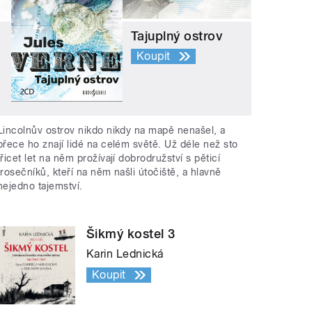
Tajuplný ostrov
Koupit
Lincolnův ostrov nikdo nikdy na mapě nenašel, a
přece ho znají lidé na celém světě. Už déle než sto
třicet let na něm prožívají dobrodružství s pěticí
trosečníků, kteří na něm našli útočiště, a hlavně
nejedno tajemství.
Šikmý kostel 3
Karin Lednická
Koupit