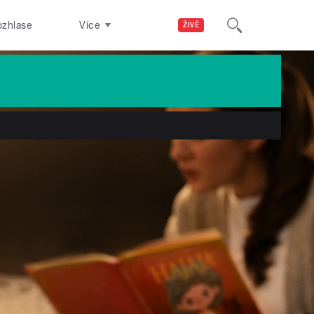
ozhlase
Více
ŽIVĚ