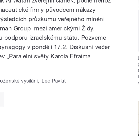
k Al Watan zveřejnil článek, podle něhož
armaceutické firmy původcem nákazy
výsledcích průzkumu veřejného mínění
lman Group mezi americkými Židy.
ou podporu izraelskému státu. Pozveme
synagogy v pondělí 17.2. Diskusní večer
 „Paralelní světy Karola Efraima
boženské vysílání
,
Leo Pavlát