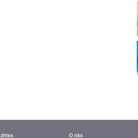
zhlas
O nás