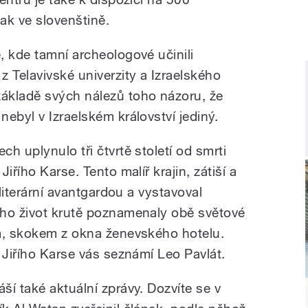
tak ve slovenštině.
, kde tamní archeologové učinili
 Telavivské univerzity a Izraelského
ákladě svých nálezů toho názoru, že
ebyl v Izraelském království jediný.
h uplynulo tři čtvrtě století od smrti
iřího Karse. Tento malíř krajin, zátiší a
 literární avantgardou a vystavoval
eho život krutě poznamenaly obě světové
m, skokem z okna ženevského hotelu.
 Jiřího Karse vás seznámí Leo Pavlát.
í také aktuální zprávy. Dozvíte se v