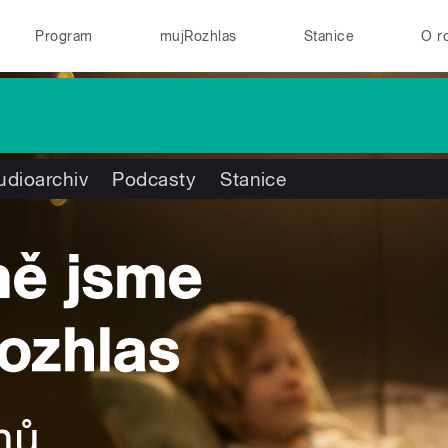
Program
mujRozhlas
Stanice
O r
udioarchiv
Podcasty
Stanice