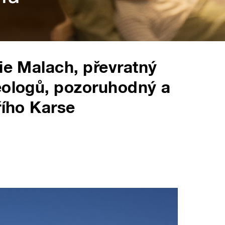
ie Malach, převratný
eologů, pozoruhodný a
řího Karse