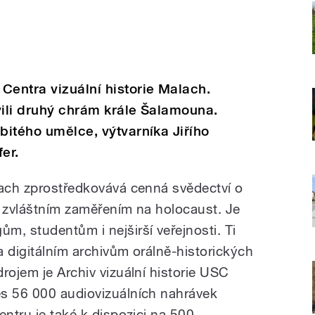
Centra vizuální historie Malach.
vili druhý chrám krále Šalamouna.
bitého umělce, výtvarníka Jiřího
er.
lach zprostředkovává cenná svědectví o
se zvláštním zaměřením na holocaust. Je
m, studentům i nejširší veřejnosti. Ti
ka digitálním archivům orálně-historických
rojem je Archiv vizuální historie USC
es 56 000 audiovizuálních nahrávek
entru je také k dispozici na 500