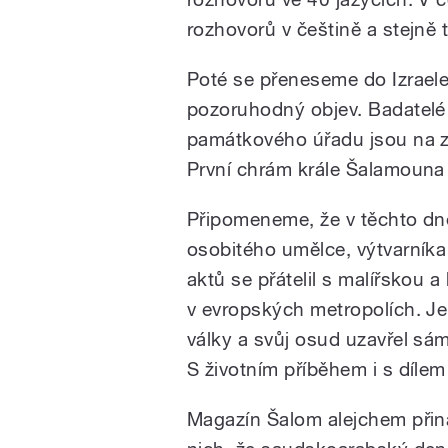
rozhovorů v češtině a stejně 
Poté se přeneseme do Izraele
pozoruhodný objev. Badatelé z
památkového úřadu jsou na z
První chrám krále Šalamouna n
Připomeneme, že v těchto dnec
osobitého umělce, výtvarníka J
aktů se přátelil s malířskou a
v evropských metropolích. J
války a svůj osud uzavřel sá
S životním příběhem i s dílem
Magazín Šalom alejchem přináš