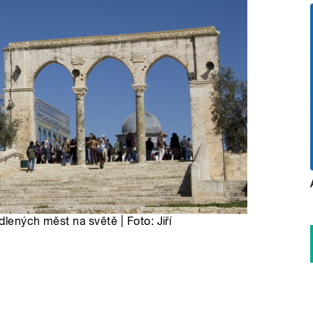
dlených měst na světě | Foto: Jiří