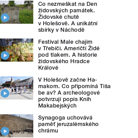
Co nezmeškat na Den
židovských památek.
Židovské chutě
v Holešově. A unikátní
sbírky v Náchodě
Festival Male chajim
v Třebíči. Američtí Židé
pod tlakem. A historie
židovského Hradce
Králové
V Holešově začne Ha-
makom. Co připomíná Tiša
be av? A archeologové
potvrzují popis Knih
Makabejských
Synagoga uchovává
paměť jeruzalémského
chrámu