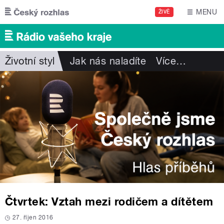
Přejít k hlavnímu obsahu
MENU
ŽIVĚ
Životní styl
Jak nás naladíte
Více
…
Čtvrtek: Vztah mezi rodičem a dítětem
27. říjen 2016