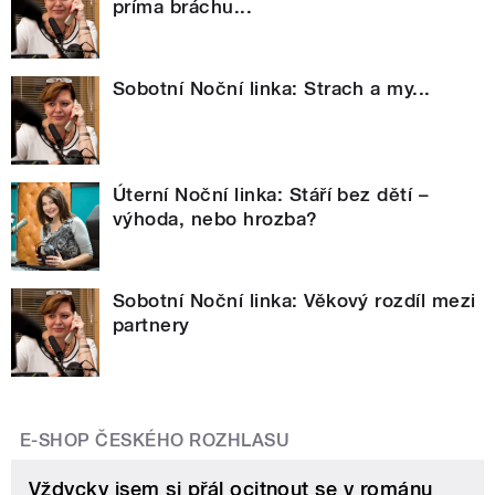
príma bráchu...
Sobotní Noční linka: Strach a my...
Úterní Noční linka: Stáří bez dětí –
výhoda, nebo hrozba?
Sobotní Noční linka: Věkový rozdíl mezi
partnery
E-SHOP ČESKÉHO ROZHLASU
Vždycky jsem si přál ocitnout se v románu