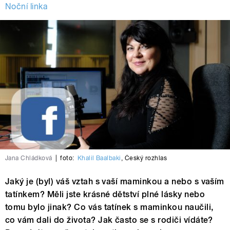
Noční linka
Jana Chládková
|
foto:
Khalil Baalbaki
,
Český rozhlas
Jaký je (byl) váš vztah s vaší maminkou a nebo s vaším
tatínkem? Měli jste krásné dětství plné lásky nebo
tomu bylo jinak? Co vás tatínek s maminkou naučili,
co vám dali do života? Jak často se s rodiči vídáte?