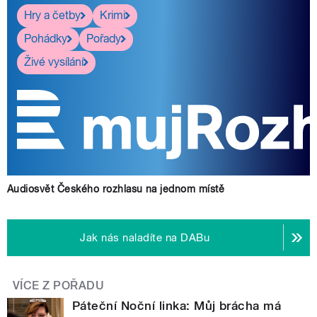
Hry a četby
Krimi
Pohádky
Pořady
Živé vysílání
Audiosvět Českého rozhlasu na jednom místě
Jak nás naladíte na DABu
VÍCE Z POŘADU
Páteční Noční linka: Můj brácha má