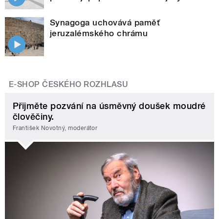
Synagoga uchovává paměť
jeruzalémského chrámu
E-SHOP ČESKÉHO ROZHLASU
Přijměte pozvání na úsměvný doušek moudré
člověčiny.
František Novotný, moderátor