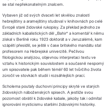
se stal nepřekonatelným znalcem.
Vybaven již od svých dvaceti let skvělou znalostí
hebrejštiny a aramejštiny studoval v knihovnách po celé
Evropě staré židovské rukopisy. Za překlad jednoho ze
základních kabalistických děl „Bahir“ a komentář k němu
získal v Berlíně roku 1923 doktorát a v Jeruzalémě, kam
vzápětí přesídlil, se ještě v čase britského mandátu stal
profesorem na Hebrejské univerzitě. Pečlivou
filologickou analýzou, objevnou interpretaci textu ve
vztahu k historickým souvislostem a současně nesporný
um spisovatele pak během téměř 60 let tvůrčího života
zúročil ve stovkách studií i rozsáhlejších prací.
Scholema poutaly duchovní principy skryté ve starých
židovských náboženských spisech. A jestliže svou
pozornost obrátil k židovské kabale, jakoby tak i odmítal
ignorování mysticismu staršími židovskými historiky.