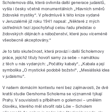
Scholemova díla, která ovlivnila další generace judaistů,
vyšla i česky včetně monumentálních „Hlavních směrů
židovské mystiky“. V předmluvě k této knize vydané
v Jeruzalémě již roku 1941 napsal: „Některé z mých
ústředních tezí zpochybňují celou řadu představ o
židovských dějinách a náboženství, které jsou víceméně
všeobecně akceptovány.“
Je to tato skutečnost, která provází i další Scholemovy
práce, jejichž tituly hovoří samy za sebe – namátkou
z těch u nás vydaných: „Počátky kabaly“, „Kabala a její
symbolika „O mystické podobě božství“, „Mesiášská idea
v judaismu“.
V našem domácím kontextu není bez zajímavosti, že dvě
kratší studie Gershoma Scholema se významně týkají
Prahy. V souvislosti s příběhem o golemovi – umělém
člověku, kterého měl stvořit rabi Löw – Scholem