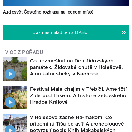
Audiosvět Českého rozhlasu na jednom místě
Jak nás naladíte na DABu
VÍCE Z POŘADU
Co nezmeškat na Den židovských
památek. Židovské chutě v Holešově.
A unikátní sbírky v Náchodě
Festival Male chajim v Třebíči. Američtí
Židé pod tlakem. A historie židovského
Hradce Králové
V Holešově začne Ha-makom. Co
připomíná Tiša be av? A archeologové
potvrzují popis Knih Makabejských