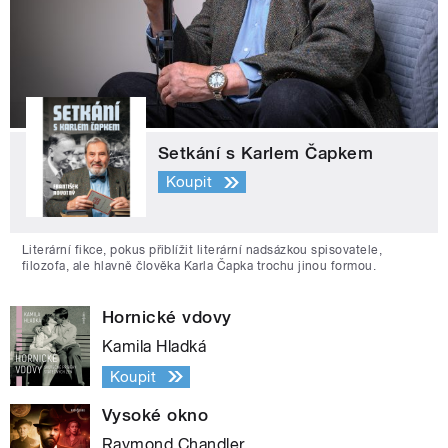
Setkání s Karlem Čapkem
Koupit
Literární fikce, pokus přiblížit literární nadsázkou spisovatele,
filozofa, ale hlavně člověka Karla Čapka trochu jinou formou.
Hornické vdovy
Kamila Hladká
Koupit
Vysoké okno
Raymond Chandler