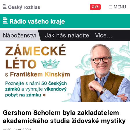
Přejít k hlavnímu obsahu
MENU
ŽIVĚ
Náboženství
Jak nás naladíte
Více
…
Gershom Scholem byla zakladatelem
akademického studia židovské mystiky