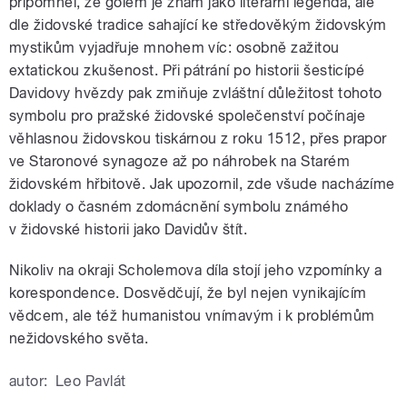
připomněl, že golem je znám jako literární legenda, ale
dle židovské tradice sahající ke středověkým židovským
mystikům vyjadřuje mnohem víc: osobně zažitou
extatickou zkušenost. Při pátrání po historii šesticípé
Davidovy hvězdy pak zmiňuje zvláštní důležitost tohoto
symbolu pro pražské židovské společenství počínaje
věhlasnou židovskou tiskárnou z roku 1512, přes prapor
ve Staronové synagoze až po náhrobek na Starém
židovském hřbitově. Jak upozornil, zde všude nacházíme
doklady o časném zdomácnění symbolu známého
v židovské historii jako Davidův štít.
Nikoliv na okraji Scholemova díla stojí jeho vzpomínky a
korespondence. Dosvědčují, že byl nejen vynikajícím
vědcem, ale též humanistou vnímavým i k problémům
nežidovského světa.
autor:
Leo Pavlát