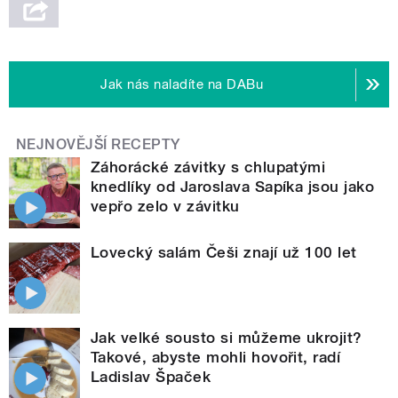
Jak nás naladíte na DABu
NEJNOVĚJŠÍ RECEPTY
Záhorácké závitky s chlupatými
knedlíky od Jaroslava Sapíka jsou jako
vepřo zelo v závitku
Lovecký salám Češi znají už 100 let
Jak velké sousto si můžeme ukrojit?
Takové, abyste mohli hovořit, radí
Ladislav Špaček