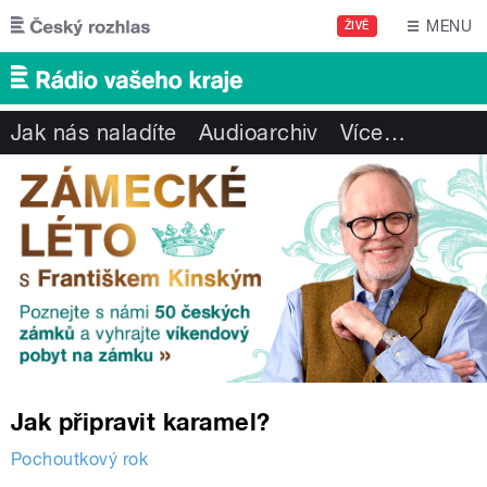
Přejít k hlavnímu obsahu
MENU
ŽIVĚ
Jak nás naladíte
Audioarchiv
Více
…
Jak připravit karamel?
Pochoutkový rok