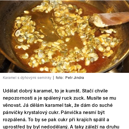
Karamel s dýňovými semínky
|
foto:
Petr Jindra
Udělat dobrý karamel, to je kumšt. Stačí chvíle
nepozornosti a je spálený ruck zuck. Musíte se mu
věnovat. Já dělám karamel tak, že dám do suché
pánvičky krystalový cukr. Pánvička nesmí být
rozpálená. To by se pak cukr při krajích spálil a
uprostřed by byl nedodělaný. A taky záleží na druhu