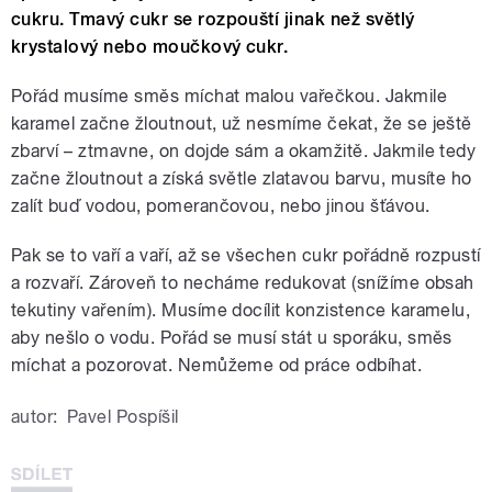
cukru. Tmavý cukr se rozpouští jinak než světlý
krystalový nebo moučkový cukr.
Pořád musíme směs míchat malou vařečkou. Jakmile
karamel začne žloutnout, už nesmíme čekat, že se ještě
zbarví – ztmavne, on dojde sám a okamžitě. Jakmile tedy
začne žloutnout a získá světle zlatavou barvu, musíte ho
zalít buď vodou, pomerančovou, nebo jinou šťávou.
Pak se to vaří a vaří, až se všechen cukr pořádně rozpustí
a rozvaří. Zároveň to necháme redukovat (snížíme obsah
tekutiny vařením). Musíme docílit konzistence karamelu,
aby nešlo o vodu. Pořád se musí stát u sporáku, směs
míchat a pozorovat. Nemůžeme od práce odbíhat.
autor:
Pavel Pospíšil