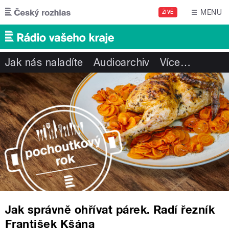
Přejít k hlavnímu obsahu
MENU
ŽIVĚ
Jak nás naladíte
Audioarchiv
Více
…
Jak správně ohřívat párek. Radí řezník
František Kšána