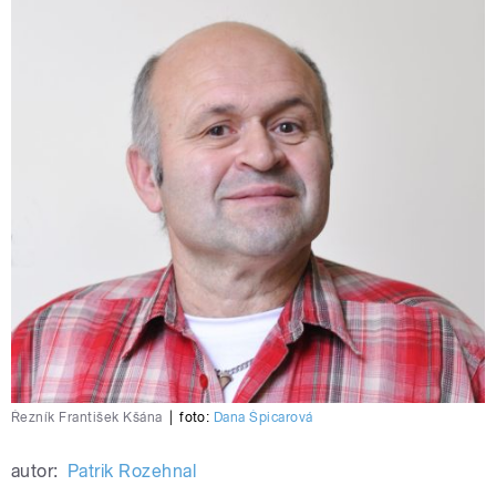
Řezník František Kšána
|
foto:
Dana Špicarová
autor:
Patrik Rozehnal