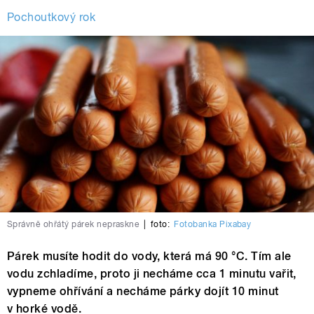
Pochoutkový rok
Správně ohřátý párek nepraskne
|
foto:
Fotobanka Pixabay
Párek musíte hodit do vody, která má 90 °C. Tím ale
vodu zchladíme, proto ji necháme cca 1 minutu vařit,
vypneme ohřívání a necháme párky dojít 10 minut
v horké vodě.