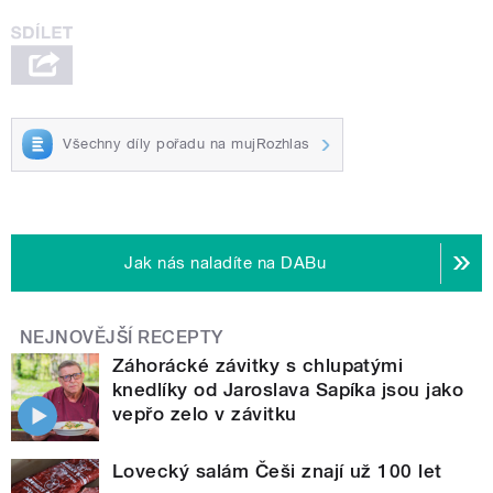
Všechny díly pořadu na mujRozhlas
Jak nás naladíte na DABu
NEJNOVĚJŠÍ RECEPTY
Záhorácké závitky s chlupatými
knedlíky od Jaroslava Sapíka jsou jako
vepřo zelo v závitku
Lovecký salám Češi znají už 100 let