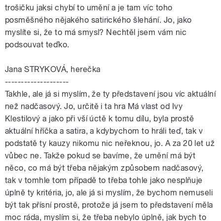
trošičku jaksi chybí to umění a je tam víc toho
posměšného nějakého satirického šlehání. Jo, jako
myslíte si, že to má smysl? Nechtěl jsem vám nic
podsouvat teďko.
Jana STRYKOVÁ, herečka
--------------------
Takhle, ale já si myslím, že ty představení jsou víc aktuální
než nadčasový. Jo, určitě i ta hra Má vlast od Ivy
Klestilový a jako při vší úctě k tomu dílu, byla prostě
aktuální hříčka a satira, a kdybychom to hráli teď, tak v
podstatě ty kauzy nikomu nic neřeknou, jo. A za 20 let už
vůbec ne. Takže pokud se bavíme, že umění má být
něco, co má být třeba nějakým způsobem nadčasový,
tak v tomhle tom případě to třeba tohle jako nesplňuje
úplně ty kritéria, jo, ale já si myslím, že bychom nemuseli
být tak přísní prostě, protože já jsem to představení měla
moc ráda, myslím si, že třeba nebylo úplně, jak bych to