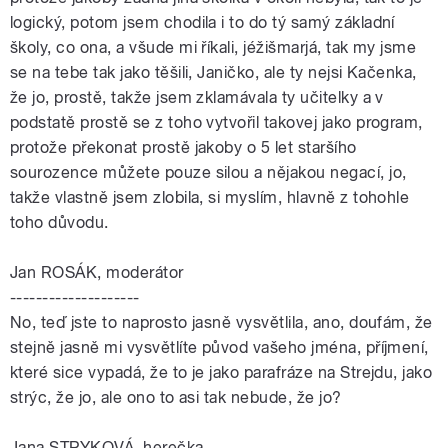
logický, potom jsem chodila i to do tý samý základní
školy, co ona, a všude mi říkali, jéžišmarjá, tak my jsme
se na tebe tak jako těšili, Janičko, ale ty nejsi Kačenka,
že jo, prostě, takže jsem zklamávala ty učitelky a v
podstatě prostě se z toho vytvořil takovej jako program,
protože překonat prostě jakoby o 5 let staršího
sourozence můžete pouze silou a nějakou negací, jo,
takže vlastně jsem zlobila, si myslím, hlavně z tohohle
toho důvodu.
Jan ROSÁK, moderátor
--------------------
No, teď jste to naprosto jasně vysvětlila, ano, doufám, že
stejně jasně mi vysvětlíte původ vašeho jména, příjmení,
které sice vypadá, že to je jako parafráze na Strejdu, jako
strýc, že jo, ale ono to asi tak nebude, že jo?
Jana STRYKOVÁ, herečka