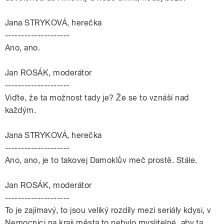
Jana STRYKOVÁ, herečka
--------------------
Ano, ano.
Jan ROSÁK, moderátor
--------------------
Viďte, že ta možnost tady je? Že se to vznáší nad
každým.
Jana STRYKOVÁ, herečka
--------------------
Ano, ano, je to takovej Damoklův meč prostě. Stále.
Jan ROSÁK, moderátor
--------------------
To je zajímavý, to jsou veliký rozdíly mezi seriály kdysi, v
Nemocnici na kraji města to nebylo myslitelné, aby ta