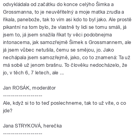
odvykládala od začátku do konce celýho Šimka a
Grossmanna, to je neuvěřitelný a moje matka zrudla a
říkala, panebože, tak to vím asi kdo to byl jako. Ale prostě
pikantní na tom bylo, že vlastně ty lidi se tomu smáli, já
jsem to, já jsem snažila říkat ty věci podobnejma
intonacema, jak samozřejmě Šimek s Grossmannem, ale
já jsem vůbec netušila, čemu se smějou, jo. Jako
nechápala jsem samozřejmě, jako, co to znamená: Ta už
má sobě už jenom brašnu. To člověku nedocházelo, že
jo, v těch 6, 7 letech, ale ...
Jan ROSÁK, moderátor
--------------------
Ale, když si to to teď poslechneme, tak to už víte, o co
jde?
Jana STRYKOVÁ, herečka
--------------------