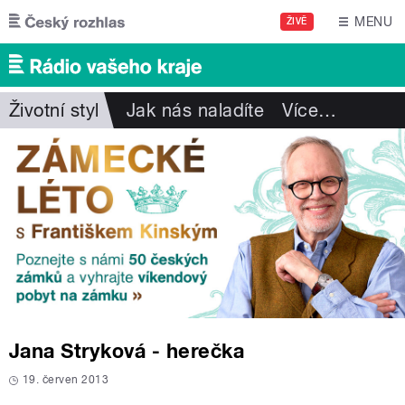
Přejít k hlavnímu obsahu
MENU
ŽIVĚ
Životní styl
Jak nás naladíte
Více
…
Jana Stryková - herečka
19. červen 2013