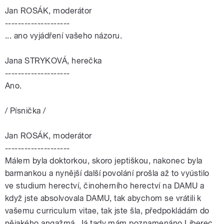
Jan ROSÁK, moderátor
--------------------
... ano vyjádření vašeho názoru.
Jana STRYKOVÁ, herečka
--------------------
Ano.
/ Písnička /
Jan ROSÁK, moderátor
--------------------
Málem byla doktorkou, skoro jeptiškou, nakonec byla
barmankou a nynější další povolání prošla až to vyústilo
ve studium herectví, činoherního herectví na DAMU a
když jste absolvovala DAMU, tak abychom se vrátili k
vašemu curriculum vitae, tak jste šla, předpokládám do
nějakého angažmá. Já tady mám poznamenáno Liberec,