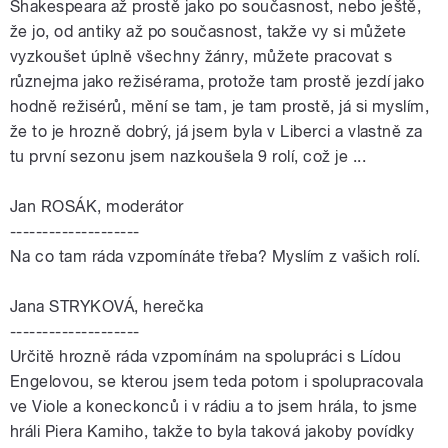
Shakespeara až prostě jako po současnost, nebo ještě,
že jo, od antiky až po současnost, takže vy si můžete
vyzkoušet úplně všechny žánry, můžete pracovat s
různejma jako režisérama, protože tam prostě jezdí jako
hodně režisérů, mění se tam, je tam prostě, já si myslím,
že to je hrozně dobrý, já jsem byla v Liberci a vlastně za
tu první sezonu jsem nazkoušela 9 rolí, což je ...
Jan ROSÁK, moderátor
--------------------
Na co tam ráda vzpomínáte třeba? Myslím z vašich rolí.
Jana STRYKOVÁ, herečka
--------------------
Určitě hrozně ráda vzpomínám na spolupráci s Lídou
Engelovou, se kterou jsem teda potom i spolupracovala
ve Viole a koneckonců i v rádiu a to jsem hrála, to jsme
hráli Piera Kamiho, takže to byla taková jakoby povídky