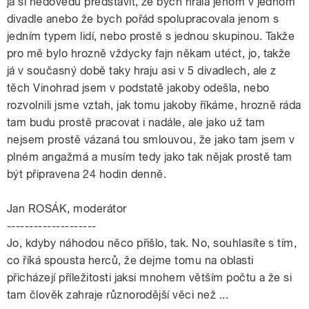
já si nedovedu představit, že bych hrála jenom v jednom
divadle anebo že bych pořád spolupracovala jenom s
jedním typem lidí, nebo prostě s jednou skupinou. Takže
pro mě bylo hrozně vždycky fajn někam utéct, jo, takže
já v současný době taky hraju asi v 5 divadlech, ale z
těch Vinohrad jsem v podstatě jakoby odešla, nebo
rozvolnili jsme vztah, jak tomu jakoby říkáme, hrozně ráda
tam budu prostě pracovat i nadále, ale jako už tam
nejsem prostě vázaná tou smlouvou, že jako tam jsem v
plném angažmá a musím tedy jako tak nějak prostě tam
být připravena 24 hodin denně.
Jan ROSÁK, moderátor
--------------------
Jo, kdyby náhodou něco přišlo, tak. No, souhlasíte s tím,
co říká spousta herců, že dejme tomu na oblasti
přicházejí příležitosti jaksi mnohem větším počtu a že si
tam člověk zahraje různorodější věci než ...