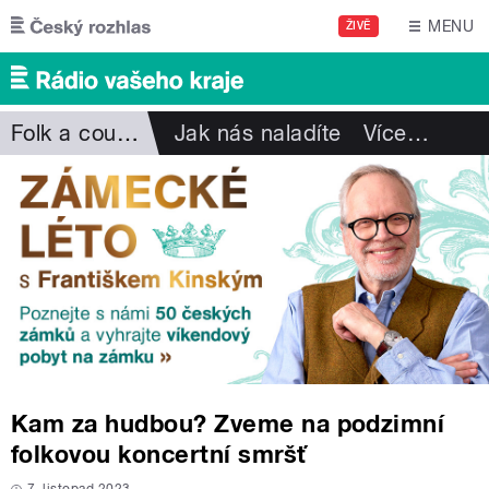
Přejít k hlavnímu obsahu
MENU
ŽIVĚ
Folk a country
Jak nás naladíte
Více
…
Kam za hudbou? Zveme na podzimní
folkovou koncertní smršť