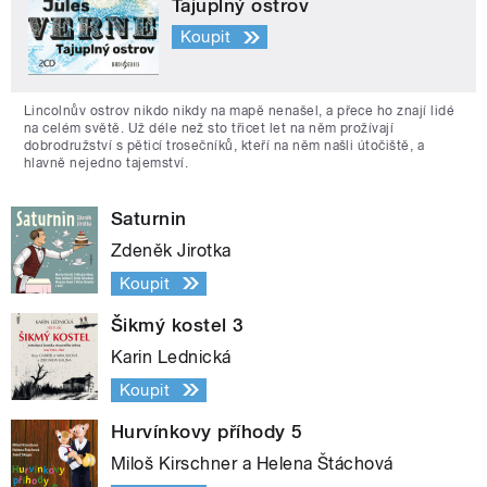
Tajuplný ostrov
Koupit
Lincolnův ostrov nikdo nikdy na mapě nenašel, a přece ho znají lidé
na celém světě. Už déle než sto třicet let na něm prožívají
dobrodružství s pěticí trosečníků, kteří na něm našli útočiště, a
hlavně nejedno tajemství.
Saturnin
Zdeněk Jirotka
Koupit
Šikmý kostel 3
Karin Lednická
Koupit
Hurvínkovy příhody 5
Miloš Kirschner a Helena Štáchová