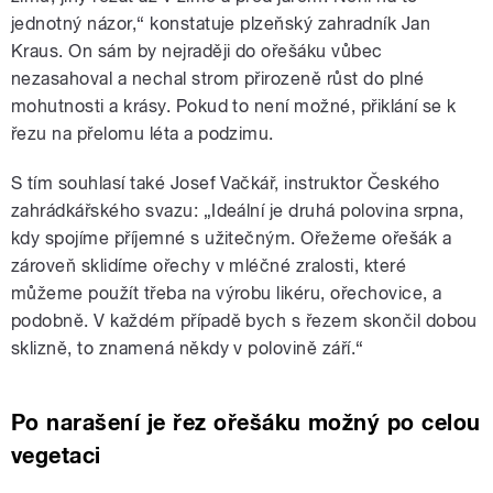
jednotný názor,“ konstatuje plzeňský zahradník Jan
Kraus. On sám by nejraději do ořešáku vůbec
nezasahoval a nechal strom přirozeně růst do plné
mohutnosti a krásy. Pokud to není možné, přiklání se k
řezu na přelomu léta a podzimu.
S tím souhlasí také Josef Vačkář, instruktor Českého
zahrádkářského svazu: „Ideální je druhá polovina srpna,
kdy spojíme příjemné s užitečným. Ořežeme ořešák a
zároveň sklidíme ořechy v mléčné zralosti, které
můžeme použít třeba na výrobu likéru, ořechovice, a
podobně. V každém případě bych s řezem skončil dobou
sklizně, to znamená někdy v polovině září.“
Po narašení je řez ořešáku možný po celou
vegetaci