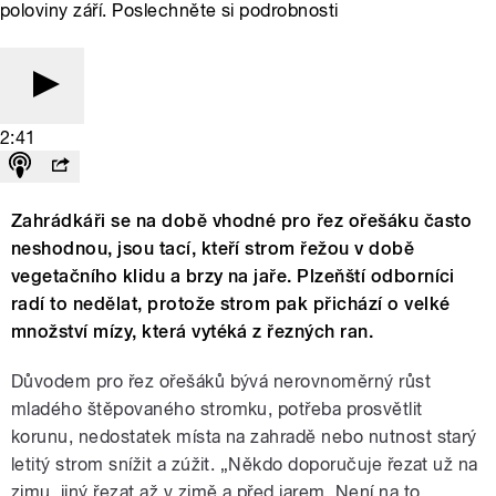
poloviny září. Poslechněte si podrobnosti
2:41
Zahrádkáři se na době vhodné pro řez ořešáku často
neshodnou, jsou tací, kteří strom řežou v době
vegetačního klidu a brzy na jaře. Plzeňští odborníci
radí to nedělat, protože strom pak přichází o velké
množství mízy, která vytéká z řezných ran.
Důvodem pro řez ořešáků bývá nerovnoměrný růst
mladého štěpovaného stromku, potřeba prosvětlit
korunu, nedostatek místa na zahradě nebo nutnost starý
letitý strom snížit a zúžit. „Někdo doporučuje řezat už na
zimu, jiný řezat až v zimě a před jarem. Není na to