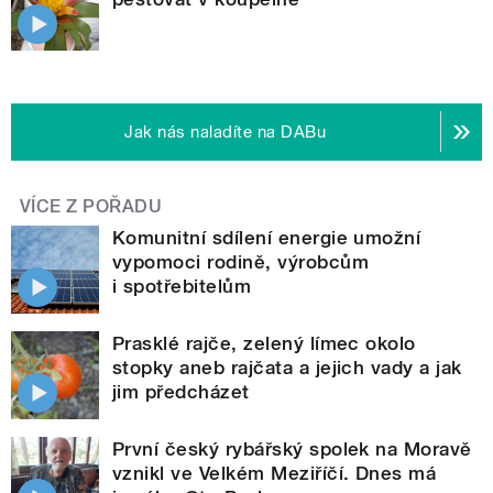
Jak nás naladíte na DABu
VÍCE Z POŘADU
Komunitní sdílení energie umožní
vypomoci rodině, výrobcům
i spotřebitelům
Prasklé rajče, zelený límec okolo
stopky aneb rajčata a jejich vady a jak
jim předcházet
První český rybářský spolek na Moravě
vznikl ve Velkém Meziříčí. Dnes má