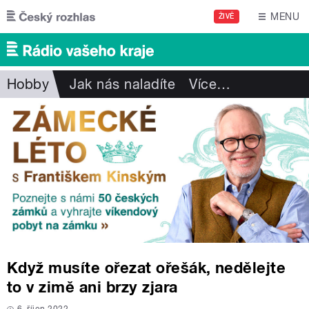
Přejít k hlavnímu obsahu
MENU
ŽIVĚ
Hobby
Jak nás naladíte
Více
…
Když musíte ořezat ořešák, nedělejte
to v zimě ani brzy zjara