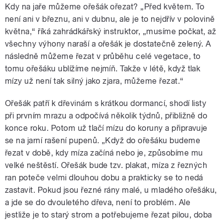
Kdy na jaře můžeme ořešák ořezat? „Před květem. To
není ani v březnu, ani v dubnu, ale je to nejdřív v polovině
května,“ říká zahrádkářský instruktor, „musíme počkat, až
všechny výhony naraší a ořešák je dostatečně zelený. A
následně můžeme řezat v průběhu celé vegetace, to
tomu ořešáku ublížíme nejmíň. Takže v létě, když tlak
mízy už není tak silný jako zjara, můžeme řezat.“
Ořešák patří k dřevinám s krátkou dormancí, shodí listy
při prvním mrazu a odpočívá několik týdnů, přibližně do
konce roku. Potom už tlačí mízu do koruny a připravuje
se na jarní rašení pupenů. „Když do ořešáku budeme
řezat v době, kdy míza začíná nebo je, způsobíme mu
velké neštěstí. Ořešák bude tzv. plakat, míza z řezných
ran poteče velmi dlouhou dobu a prakticky se to nedá
zastavit. Pokud jsou řezné rány malé, u mladého ořešáku,
a jde se do dvouletého dřeva, není to problém. Ale
jestliže je to starý strom a potřebujeme řezat pilou, doba