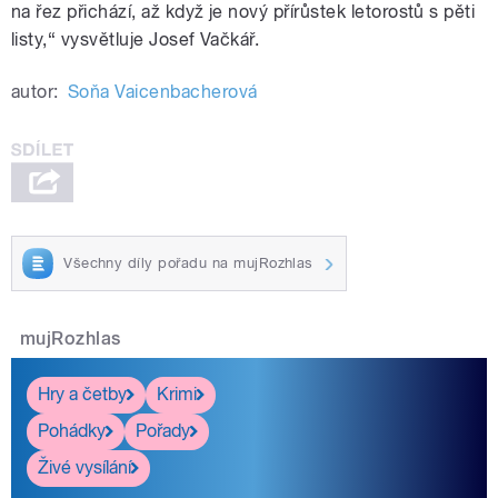
na řez přichází, až když je nový přírůstek letorostů s pěti
listy,“ vysvětluje Josef Vačkář.
autor:
Soňa Vaicenbacherová
Všechny díly pořadu na mujRozhlas
mujRozhlas
Hry a četby
Krimi
Pohádky
Pořady
Živé vysílání