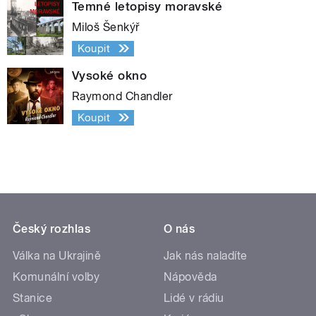
Temné letopisy moravské
Miloš Šenkýř
Koupit
Vysoké okno
Raymond Chandler
Koupit
Český rozhlas
O nás
Válka na Ukrajině
Jak nás naladíte
Komunální volby
Nápověda
Stanice
Lidé v rádiu