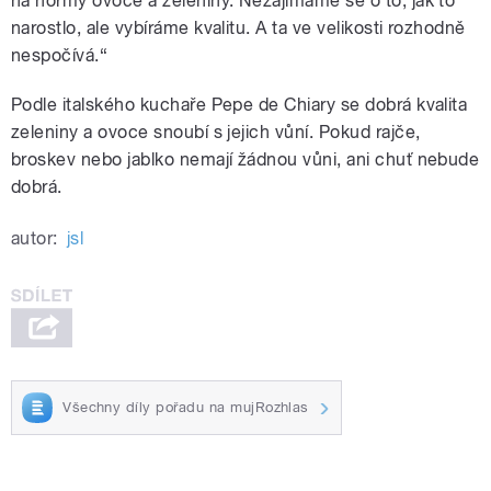
na normy ovoce a zeleniny. Nezajímáme se o to, jak to
narostlo, ale vybíráme kvalitu. A ta ve velikosti rozhodně
nespočívá.“
Podle italského kuchaře Pepe de Chiary se dobrá kvalita
zeleniny a ovoce snoubí s jejich vůní. Pokud rajče,
broskev nebo jablko nemají žádnou vůni, ani chuť nebude
dobrá.
autor:
jsl
Všechny díly pořadu na mujRozhlas