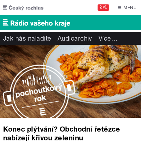
Přejít k hlavnímu obsahu
MENU
ŽIVĚ
Jak nás naladíte
Audioarchiv
Více
…
Konec plýtvání? Obchodní řetězce
nabízejí křivou zeleninu