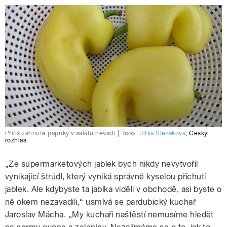
Příliš zahnuté papriky v salátu nevadí
|
foto:
Jitka Slezáková
,
Český
rozhlas
„Ze supermarketových jablek bych nikdy nevytvořil
vynikající štrúdl, který vyniká správně kyselou příchutí
jablek. Ale kdybyste ta jablka viděli v obchodě, asi byste o
ně okem nezavadili,“ usmívá se pardubický kuchař
Jaroslav Mácha. „My kuchaři naštěstí nemusíme hledět