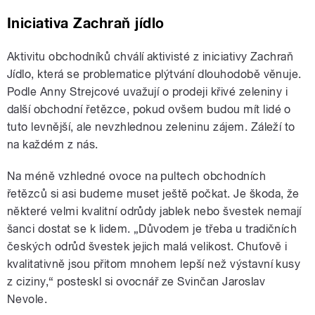
Iniciativa Zachraň jídlo
Aktivitu obchodníků chválí aktivisté z iniciativy Zachraň
Jídlo, která se problematice plýtvání dlouhodobě věnuje.
Podle Anny Strejcové uvažují o prodeji křivé zeleniny i
další obchodní řetězce, pokud ovšem budou mít lidé o
tuto levnější, ale nevzhlednou zeleninu zájem. Záleží to
na každém z nás.
Na méně vzhledné ovoce na pultech obchodních
řetězců si asi budeme muset ještě počkat. Je škoda, že
některé velmi kvalitní odrůdy jablek nebo švestek nemají
šanci dostat se k lidem. „Důvodem je třeba u tradičních
českých odrůd švestek jejich malá velikost. Chuťově i
kvalitativně jsou přitom mnohem lepší než výstavní kusy
z ciziny,“ posteskl si ovocnář ze Svinčan Jaroslav
Nevole.