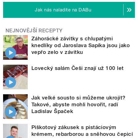
Jak nás naladíte na DABu
NEJNOVĚJŠÍ RECEPTY
Záhorácké závitky s chlupatými
knedlíky od Jaroslava Sapíka jsou jako
vepřo zelo v závitku
Lovecký salám Češi znají už 100 let
Jak velké sousto si můžeme ukrojit?
Takové, abyste mohli hovořit, radí
Ladislav Špaček
Piškotový zákusek s pistáciovým
krémem, rebarborou a sněhovou čepicí