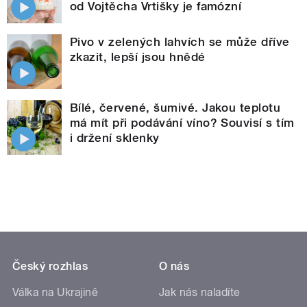
od Vojtěcha Vrtišky je famózní
Pivo v zelených lahvích se může dříve
zkazit, lepší jsou hnědé
Bílé, červené, šumivé. Jakou teplotu
má mít při podávání víno? Souvisí s tím
i držení sklenky
Český rozhlas
O nás
Válka na Ukrajině
Jak nás naladíte