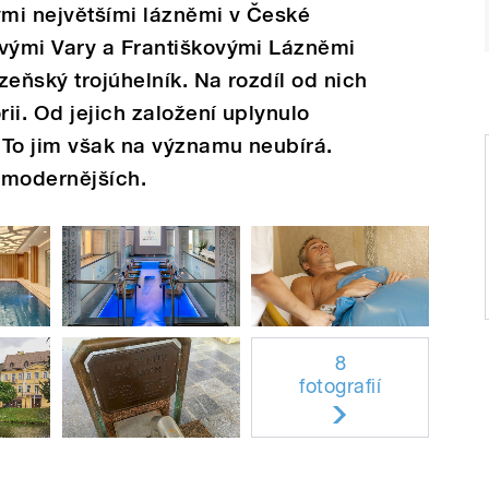
mi největšími lázněmi v České
ovými Vary a Františkovými Lázněmi
zeňský trojúhelník. Na rozdíl od nich
rii. Od jejich založení uplynulo
 To jim však na významu neubírá.
jmodernějších.
8
fotografií