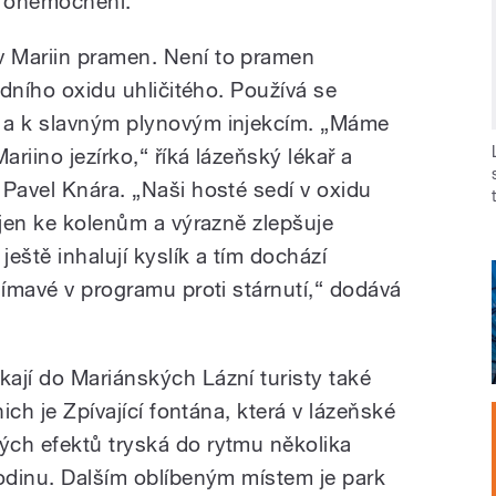
á onemocnění.
 Mariin pramen. Není to pramen
odního oxidu uhličitého. Používá se
 a k slavným plynovým injekcím. „Máme
ariino jezírko,“ říká lázeňský lékař a
 Pavel Knára. „Naši hosté sedí v oxidu
 jen ke kolenům a výrazně zlepšuje
ještě inhalují kyslík a tím dochází
jímavé v programu proti stárnutí,“ dodává
ají do Mariánských Lázní turisty také
nich je Zpívající fontána, která v lázeňské
ých efektů tryská do rytmu několika
hodinu. Dalším oblíbeným místem je park