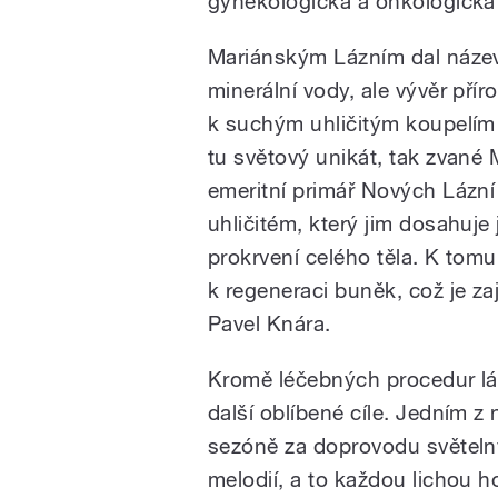
gynekologická a onkologick
Mariánským Lázním dal název
minerální vody, ale vývěr přír
k suchým uhličitým koupelím
tu světový unikát, tak zvané M
emeritní primář Nových Lázní
uhličitém, který jim dosahuje
prokrvení celého těla. K tomu 
k regeneraci buněk, což je za
Pavel Knára.
Kromě léčebných procedur lák
další oblíbené cíle. Jedním z 
sezóně za doprovodu světeln
melodií, a to každou lichou 