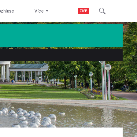
ozhlase
Více
ŽIVĚ