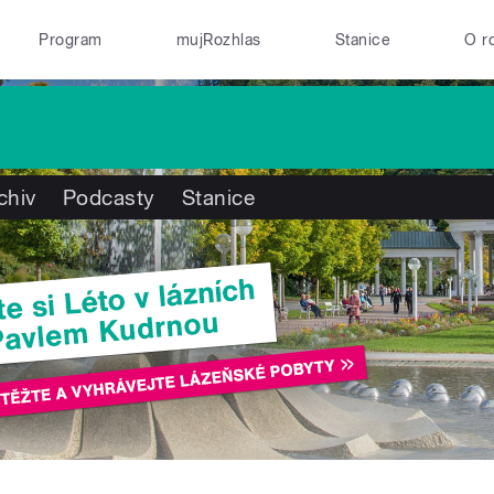
Program
mujRozhlas
Stanice
O r
chiv
Podcasty
Stanice