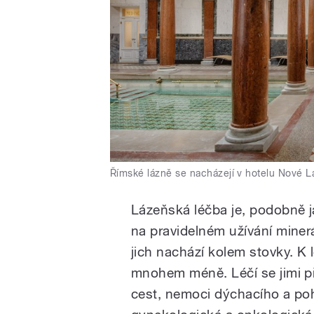
Římské lázně se nacházejí v hotelu Nové 
Lázeňská léčba je, podobně j
na pravidelném užívání miner
jich nachází kolem stovky. K 
mnohem méně. Léčí se jimi p
cest, nemoci dýchacího a poh