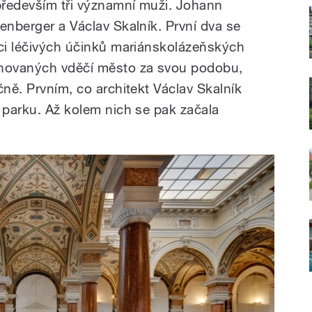
 především tři významní muži. Johann
enberger a Václav Skalník. První dva se
aci léčivých účinků mariánskolázeňských
novaných vděčí město za svou podobu,
čně. Prvním, co architekt Václav Skalník
 parku. Až kolem nich se pak začala