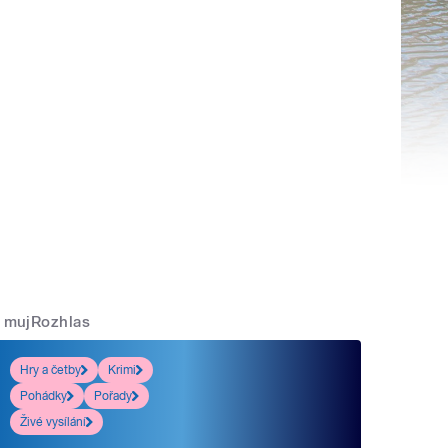
mujRozhlas
Hry a četby
Krimi
Pohádky
Pořady
Živé vysílání