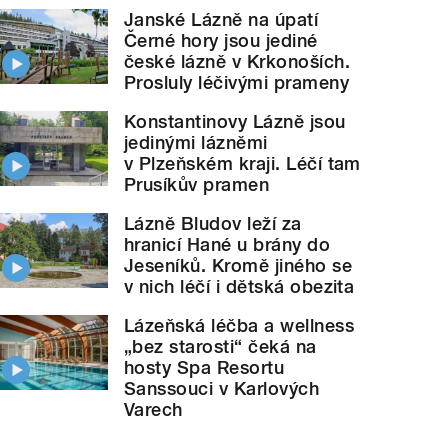
Janské Lázně na úpatí
Černé hory jsou jediné
české lázně v Krkonoších.
Prosluly léčivými prameny
Konstantinovy Lázně jsou
jedinými lázněmi
v Plzeňském kraji. Léčí tam
Prusíkův pramen
Lázně Bludov leží za
hranicí Hané u brány do
Jeseníků. Kromě jiného se
v nich léčí i dětská obezita
Lázeňská léčba a wellness
„bez starosti“ čeká na
hosty Spa Resortu
Sanssouci v Karlových
Varech