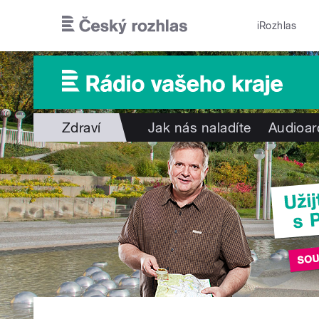
Přejít k hlavnímu obsahu
iRozhlas
Zdraví
Jak nás naladíte
Audioar