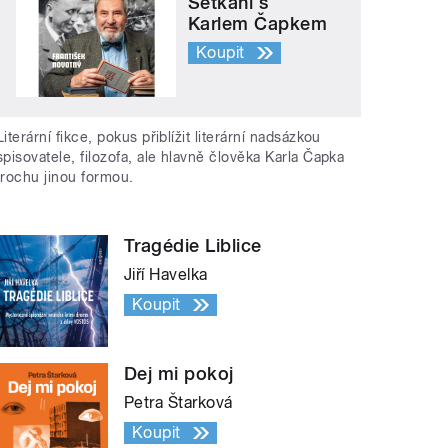
Setkání s
Karlem Čapkem
Koupit
Literární fikce, pokus přiblížit literární nadsázkou
spisovatele, filozofa, ale hlavně člověka Karla Čapka
trochu jinou formou.
Tragédie Liblice
Jiří Havelka
Koupit
Dej mi pokoj
Petra Štarková
Koupit