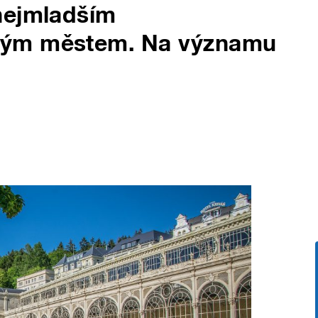
nejmladším
kým městem. Na významu