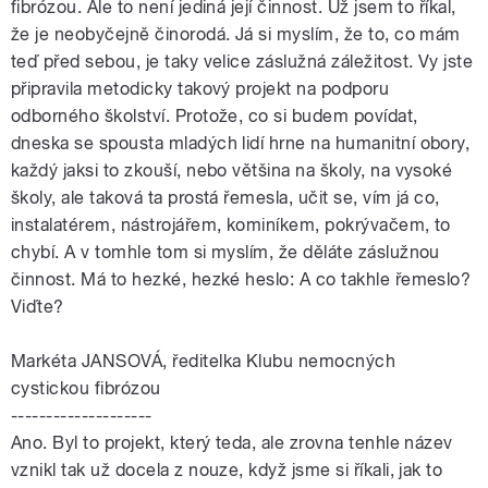
fibrózou. Ale to není jediná její činnost. Už jsem to říkal,
že je neobyčejně činorodá. Já si myslím, že to, co mám
teď před sebou, je taky velice záslužná záležitost. Vy jste
připravila metodicky takový projekt na podporu
odborného školství. Protože, co si budem povídat,
dneska se spousta mladých lidí hrne na humanitní obory,
každý jaksi to zkouší, nebo většina na školy, na vysoké
školy, ale taková ta prostá řemesla, učit se, vím já co,
instalatérem, nástrojářem, kominíkem, pokrývačem, to
chybí. A v tomhle tom si myslím, že děláte záslužnou
činnost. Má to hezké, hezké heslo: A co takhle řemeslo?
Viďte?
Markéta JANSOVÁ, ředitelka Klubu nemocných
cystickou fibrózou
--------------------
Ano. Byl to projekt, který teda, ale zrovna tenhle název
vznikl tak už docela z nouze, když jsme si říkali, jak to