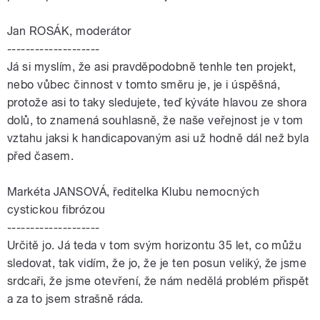
Jan ROSÁK, moderátor
--------------------
Já si myslím, že asi pravděpodobně tenhle ten projekt,
nebo vůbec činnost v tomto směru je, je i úspěšná,
protože asi to taky sledujete, teď kýváte hlavou ze shora
dolů, to znamená souhlasně, že naše veřejnost je v tom
vztahu jaksi k handicapovaným asi už hodně dál než byla
před časem.
Markéta JANSOVÁ, ředitelka Klubu nemocných
cystickou fibrózou
--------------------
Určitě jo. Já teda v tom svým horizontu 35 let, co můžu
sledovat, tak vidím, že jo, že je ten posun veliký, že jsme
srdcaři, že jsme otevření, že nám nedělá problém přispět
a za to jsem strašně ráda.