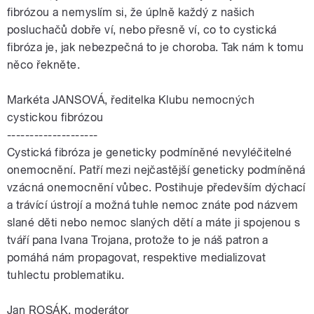
fibrózou a nemyslím si, že úplně každý z našich
posluchačů dobře ví, nebo přesně ví, co to cystická
fibróza je, jak nebezpečná to je choroba. Tak nám k tomu
něco řekněte.
Markéta JANSOVÁ, ředitelka Klubu nemocných
cystickou fibrózou
--------------------
Cystická fibróza je geneticky podmíněné nevyléčitelné
onemocnění. Patří mezi nejčastější geneticky podmíněná
vzácná onemocnění vůbec. Postihuje především dýchací
a trávící ústrojí a možná tuhle nemoc znáte pod názvem
slané děti nebo nemoc slaných dětí a máte ji spojenou s
tváří pana Ivana Trojana, protože to je náš patron a
pomáhá nám propagovat, respektive medializovat
tuhlectu problematiku.
Jan ROSÁK, moderátor