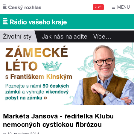
Přejít k hlavnímu obsahu
MENU
ŽIVĚ
Životní styl
Jak nás naladíte
Více
…
Markéta Jansová - ředitelka Klubu
nemocných cystickou fibrózou