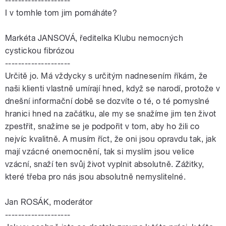
--------------------
I v tomhle tom jim pomáháte?
Markéta JANSOVÁ, ředitelka Klubu nemocných
cystickou fibrózou
--------------------
Určitě jo. Má vždycky s určitým nadnesením říkám, že
naši klienti vlastně umírají hned, když se narodí, protože v
dnešní informační době se dozvíte o té, o té pomyslné
hranici hned na začátku, ale my se snažíme jim ten život
zpestřit, snažíme se je podpořit v tom, aby ho žili co
nejvíc kvalitně. A musím říct, že oni jsou opravdu tak, jak
mají vzácné onemocnění, tak si myslím jsou velice
vzácní, snaží ten svůj život vyplnit absolutně. Zážitky,
které třeba pro nás jsou absolutně nemyslitelné.
Jan ROSÁK, moderátor
--------------------