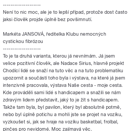
--------------------
Není to nic moc, ale je to lepší případ, protože dost často
jaksi člověk projde úplně bez povšimnutí.
Markéta JANSOVÁ, ředitelka Klubu nemocných
cystickou fibrózou
--------------------
To je ta druhá varianta, kterou já nevnímám. Já jsem
velice pozitivní člověk, ale Nadace Sirius, hlavně projekt
Chodící lidé se snaží na tuto věc a na tuto problematiku
upozornit a součástí toho byla i výstava, na které já jsem
intenzivně pracovala, výstava Naše cesta - moje cesta.
Kde prováděli sami lidé s handicapem a snažili se nám
zdravým lidem představit, jaký to je žít s handicapem.
Takže tam byla, byl pavilon, který byl absolutně potmě,
nebo byl úplně potichu a mohli jste se projet na vozíku,
vyzkoušet si, jak se hraje na vozíku basketbal, frolbal,
pinčes pro nevidomé. Moc zajímavá věc.