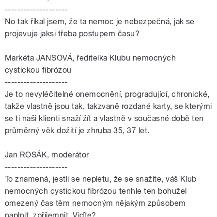
--------------------
No tak říkal jsem, že ta nemoc je nebezpečná, jak se
projevuje jaksi třeba postupem času?
Markéta JANSOVÁ, ředitelka Klubu nemocných
cystickou fibrózou
--------------------
Je to nevyléčitelné onemocnění, progradující, chronické,
takže vlastně jsou tak, takzvaně rozdané karty, se kterými
se ti naši klienti snaží žít a vlastně v současné době ten
průměrný věk dožití je zhruba 35, 37 let.
Jan ROSÁK, moderátor
--------------------
To znamená, jestli se nepletu, že se snažíte, váš Klub
nemocných cystickou fibrózou tenhle ten bohužel
omezený čas těm nemocným nějakým způsobem
naplnit, zpříjemnit. Viďte?