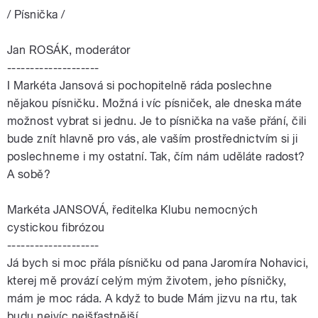
/ Písnička /
Jan ROSÁK, moderátor
--------------------
I Markéta Jansová si pochopitelně ráda poslechne
nějakou písničku. Možná i víc písniček, ale dneska máte
možnost vybrat si jednu. Je to písnička na vaše přání, čili
bude znít hlavně pro vás, ale vaším prostřednictvím si ji
poslechneme i my ostatní. Tak, čím nám uděláte radost?
A sobě?
Markéta JANSOVÁ, ředitelka Klubu nemocných
cystickou fibrózou
--------------------
Já bych si moc přála písničku od pana Jaromíra Nohavici,
kterej mě provází celým mým životem, jeho písničky,
mám je moc ráda. A když to bude Mám jizvu na rtu, tak
budu nejvíc nejšťastnější.