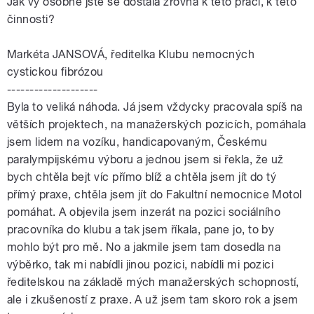
Jak vy osobně jste se dostala zrovna k této práci, k této
činnosti?
Markéta JANSOVÁ, ředitelka Klubu nemocných
cystickou fibrózou
--------------------
Byla to veliká náhoda. Já jsem vždycky pracovala spíš na
větších projektech, na manažerských pozicích, pomáhala
jsem lidem na vozíku, handicapovaným, Českému
paralympijskému výboru a jednou jsem si řekla, že už
bych chtěla bejt víc přímo blíž a chtěla jsem jít do tý
přímý praxe, chtěla jsem jít do Fakultní nemocnice Motol
pomáhat. A objevila jsem inzerát na pozici sociálního
pracovníka do klubu a tak jsem říkala, pane jo, to by
mohlo být pro mě. No a jakmile jsem tam dosedla na
výběrko, tak mi nabídli jinou pozici, nabídli mi pozici
ředitelskou na základě mých manažerských schopností,
ale i zkušeností z praxe. A už jsem tam skoro rok a jsem