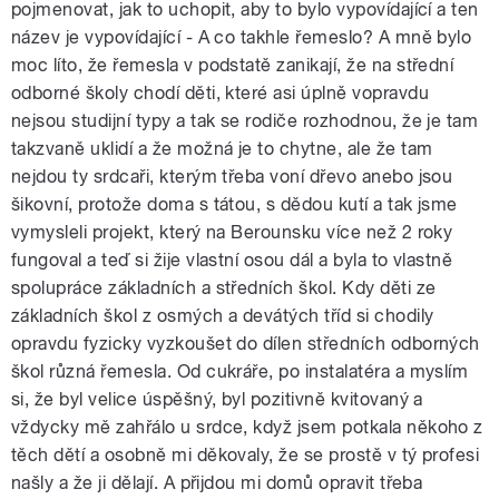
pojmenovat, jak to uchopit, aby to bylo vypovídající a ten
název je vypovídající - A co takhle řemeslo? A mně bylo
moc líto, že řemesla v podstatě zanikají, že na střední
odborné školy chodí děti, které asi úplně vopravdu
nejsou studijní typy a tak se rodiče rozhodnou, že je tam
takzvaně uklidí a že možná je to chytne, ale že tam
nejdou ty srdcaři, kterým třeba voní dřevo anebo jsou
šikovní, protože doma s tátou, s dědou kutí a tak jsme
vymysleli projekt, který na Berounsku více než 2 roky
fungoval a teď si žije vlastní osou dál a byla to vlastně
spolupráce základních a středních škol. Kdy děti ze
základních škol z osmých a devátých tříd si chodily
opravdu fyzicky vyzkoušet do dílen středních odborných
škol různá řemesla. Od cukráře, po instalatéra a myslím
si, že byl velice úspěšný, byl pozitivně kvitovaný a
vždycky mě zahřálo u srdce, když jsem potkala někoho z
těch dětí a osobně mi děkovaly, že se prostě v tý profesi
našly a že ji dělají. A přijdou mi domů opravit třeba